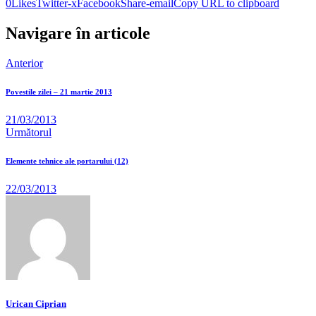
0
Likes
Twitter-x
Facebook
Share-email
Copy URL to clipboard
Navigare în articole
Anterior
Povestile zilei – 21 martie 2013
21/03/2013
Următorul
Elemente tehnice ale portarului (12)
22/03/2013
Urican Ciprian