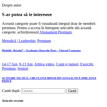
Despre autor
S-ar putea să te intereseze
Această categorie poate fi vizualizată integral doar de membrii
premium. Pentru a accesa în întregime articolele din această
categorie, achiziționează
Abonament Premium
.
Metodică | Leadership
,
Premium
Modelul „Regelui” – Academia Gheorghe Hagi – Viitorul Constanta
14-17 Ani
,
9-13 Ani
,
Arhiva video
,
Copii și juniori
,
Exerciții
,
Premium
,
Seniori
ACTIVARE TACTICĂ: CIRCULAȚIA MINGII DIN ZONA ACTIVĂ SPRE ZONA
PASIVĂ
Caută după:
Articole recente