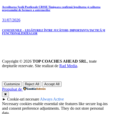
Acreditarea Școlii Postliceale CRSSE Timișoara confirmă legalitatea și calitatea
programului de formare a antrenorilor
31/07/2026
CONEXIUNILE – LEGĂTURILE ÎNTRE JUCĂTORI, IMPORTANȚA TACTICĂ ȘI
FUNCȚIONALITATEA LOR
Copyright © 2026
TOP COACHES AHEAD SRL
, toate
drepturile rezervate. Site realizat de
Rad Media
.
Customize
Reject All
Accept All
Propulsat de
✖
►
Cookie-uri necesare
Always Active
Necessary cookies enable essential site features like secure log-ins
and consent preference adjustments. They do not store personal
data.