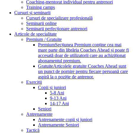
Coaching-mentorat individual pentru antrenori
Training camps
Cursuri și seminarii
Cursuri de specializare profesională
Seminarii online
Seminarii perfecționare antrenori
Articole de specialitate
Premium / Gratuite
Premium
Secțiunea Premium conține cea mai
mare parte din librăria Coaches Ahead și poate fi
accesată doar de utilizatorii care au achiziționat
abonamentul premium.
Gratuite
Articolele gratuite Coaches Ahead sunt
un punct de pornire pentru fiecare persoană care
aspiră la o poziție de antrenor.
Exerciții
Copii și juniori
5-8 Ani
9-13 Ani
14-17 Ani
Seniori
Antrenamente
Antrenamente copii și juniori
Antrenamente Seniori
Tactică