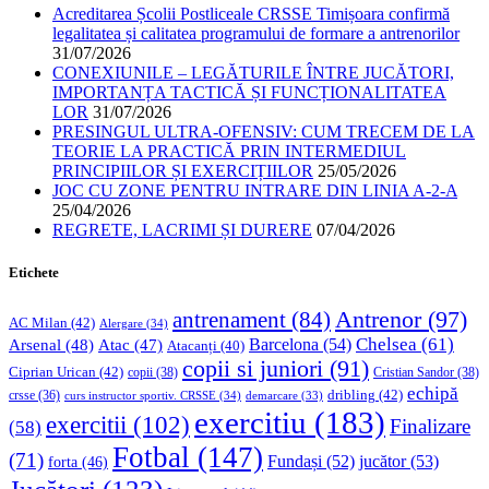
Acreditarea Școlii Postliceale CRSSE Timișoara confirmă
legalitatea și calitatea programului de formare a antrenorilor
31/07/2026
CONEXIUNILE – LEGĂTURILE ÎNTRE JUCĂTORI,
IMPORTANȚA TACTICĂ ȘI FUNCȚIONALITATEA
LOR
31/07/2026
PRESINGUL ULTRA-OFENSIV: CUM TRECEM DE LA
TEORIE LA PRACTICĂ PRIN INTERMEDIUL
PRINCIPIILOR ȘI EXERCIȚIILOR
25/05/2026
JOC CU ZONE PENTRU INTRARE DIN LINIA A-2-A
25/04/2026
REGRETE, LACRIMI ȘI DURERE
07/04/2026
Etichete
Antrenor
(97)
antrenament
(84)
AC Milan
(42)
Alergare
(34)
Chelsea
(61)
Barcelona
(54)
Arsenal
(48)
Atac
(47)
Atacanți
(40)
copii si juniori
(91)
Ciprian Urican
(42)
copii
(38)
Cristian Sandor
(38)
echipă
dribling
(42)
crsse
(36)
curs instructor sportiv. CRSSE
(34)
demarcare
(33)
exercitiu
(183)
exercitii
(102)
Finalizare
(58)
Fotbal
(147)
(71)
Fundași
(52)
jucător
(53)
forta
(46)