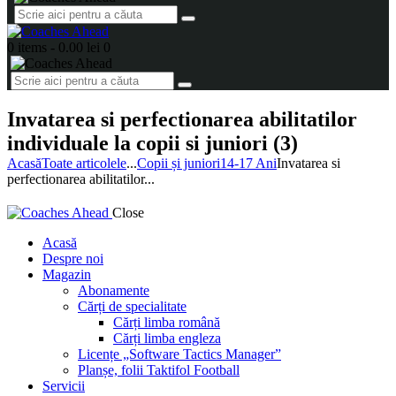
0 items
-
0.00 lei
0
Invatarea si perfectionarea abilitatilor
individuale la copii si juniori (3)
Acasă
Toate articolele
...
Copii și juniori
14-17 Ani
Invatarea si
perfectionarea abilitatilor...
Close
Acasă
Despre noi
Magazin
Abonamente
Cărți de specialitate
Cărți limba română
Cărți limba engleza
Licențe „Software Tactics Manager”
Planșe, folii Taktifol Football
Servicii