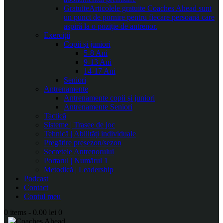
Gratuite
Articolele gratuite Coaches Ahead sunt
un punct de pornire pentru fiecare persoană care
aspiră la o poziție de antrenor.
Exerciții
Copii și juniori
5-8 Ani
9-13 Ani
14-17 Ani
Seniori
Antrenamente
Antrenamente copii și juniori
Antrenamente Seniori
Tactică
Sisteme | Trasee de joc
Tehnică | Abilități individuale
Pregătire presezon/sezon
Secretele Antrenorului
Portarul | Numărul 1
Metodică | Leadership
Podcast
Contact
Contul meu
0 items
-
0.00 lei
0