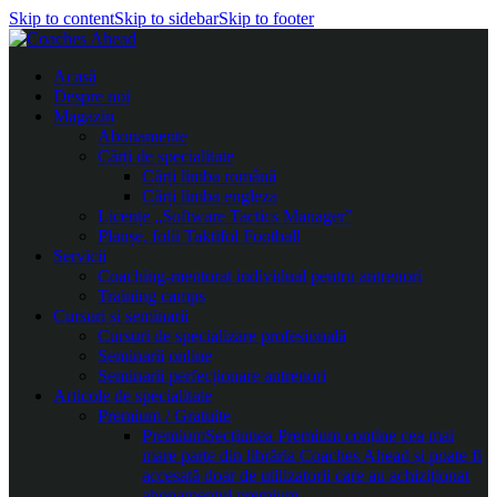
Skip to content
Skip to sidebar
Skip to footer
Acasă
Despre noi
Magazin
Abonamente
Cărți de specialitate
Cărți limba română
Cărți limba engleza
Licențe „Software Tactics Manager”
Planșe, folii Taktifol Football
Servicii
Coaching-mentorat individual pentru antrenori
Training camps
Cursuri și seminarii
Cursuri de specializare profesională
Seminarii online
Seminarii perfecționare antrenori
Articole de specialitate
Premium / Gratuite
Premium
Secțiunea Premium conține cea mai
mare parte din librăria Coaches Ahead și poate fi
accesată doar de utilizatorii care au achiziționat
abonamentul premium.