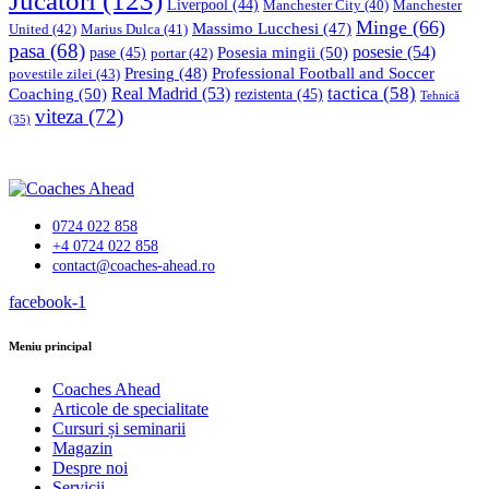
Jucători
(123)
Liverpool
(44)
Manchester
Manchester City
(40)
Minge
(66)
Massimo Lucchesi
(47)
United
(42)
Marius Dulca
(41)
pasa
(68)
Posesia mingii
(50)
posesie
(54)
pase
(45)
portar
(42)
Professional Football and Soccer
Presing
(48)
povestile zilei
(43)
tactica
(58)
Coaching
(50)
Real Madrid
(53)
rezistenta
(45)
Tehnică
viteza
(72)
(35)
0724 022 858
+4 0724 022 858
contact@coaches-ahead.ro
facebook-1
Meniu principal
Coaches Ahead
Articole de specialitate
Cursuri și seminarii
Magazin
Despre noi
Servicii