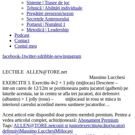
Sisteme | Trasee de joc
Tehnică | Abilități individuale
Pregătire presezon/sezon
Secretele Antrenorului
Portarul | Numărul 1
Metodică | Leadership
Podcast
Contact
Contul meu
facebook-1
twitter-x
dribble-new
instagram
LECTIILE ALLEN@TORE.net
Massimo Lucchesi
EXERCITII 3. Exercitiu 4v2 + 1 jolly (mijlocas) Descriere –
intr-un careu de 12/12m se pozitioneaza patru jucatori (galbeni) pe
laturile acestuia, iar in centru se afla trei jucatori, doi defensivi
(albastru) + 1 jolly (rosu) – mijlocasul in rosu se misca in
interiorul careului acordind mereu sustinere jucatorilor…
Acest articol este disponibil doar pentru membrii premium. Pentru a
vedea articolul complet, achiziționează:
Abonament Premium
Tags:
ALLEN@TORE.net
copii si juniori
exercitiu
jucător
jucatori
defensivi
Massimo Lucchesi
Mijlocași