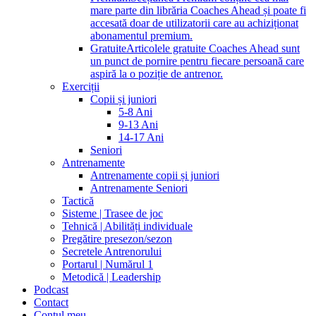
mare parte din librăria Coaches Ahead și poate fi
accesată doar de utilizatorii care au achiziționat
abonamentul premium.
Gratuite
Articolele gratuite Coaches Ahead sunt
un punct de pornire pentru fiecare persoană care
aspiră la o poziție de antrenor.
Exerciții
Copii și juniori
5-8 Ani
9-13 Ani
14-17 Ani
Seniori
Antrenamente
Antrenamente copii și juniori
Antrenamente Seniori
Tactică
Sisteme | Trasee de joc
Tehnică | Abilități individuale
Pregătire presezon/sezon
Secretele Antrenorului
Portarul | Numărul 1
Metodică | Leadership
Podcast
Contact
Contul meu