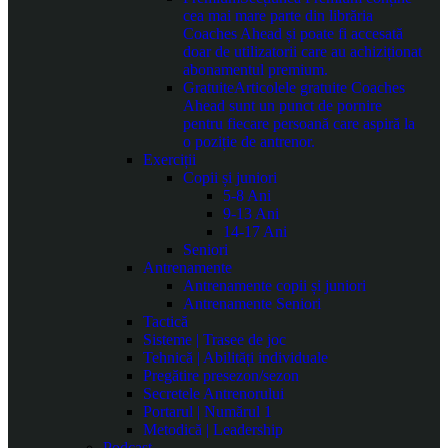
cea mai mare parte din librăria
Coaches Ahead și poate fi accesată
doar de utilizatorii care au achiziționat
abonamentul premium.
Gratuite
Articolele gratuite Coaches
Ahead sunt un punct de pornire
pentru fiecare persoană care aspiră la
o poziție de antrenor.
Exerciții
Copii și juniori
5-8 Ani
9-13 Ani
14-17 Ani
Seniori
Antrenamente
Antrenamente copii și juniori
Antrenamente Seniori
Tactică
Sisteme | Trasee de joc
Tehnică | Abilități individuale
Pregătire presezon/sezon
Secretele Antrenorului
Portarul | Numărul 1
Metodică | Leadership
Podcast