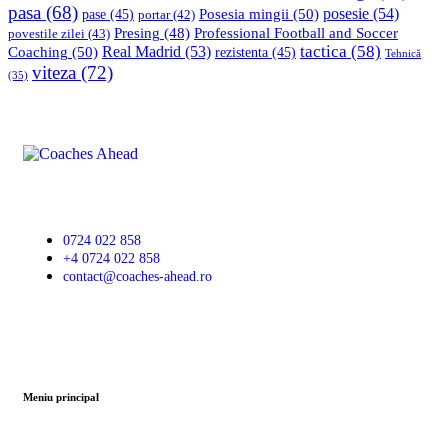
pasa
(68)
Posesia mingii
(50)
posesie
(54)
pase
(45)
portar
(42)
Professional Football and Soccer
Presing
(48)
povestile zilei
(43)
tactica
(58)
Coaching
(50)
Real Madrid
(53)
rezistenta
(45)
Tehnică
viteza
(72)
(35)
0724 022 858
+4 0724 022 858
contact@coaches-ahead.ro
Meniu principal