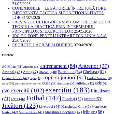
31/07/2026
CONEXIUNILE – LEGĂTURILE ÎNTRE JUCĂTORI,
IMPORTANȚA TACTICĂ ȘI FUNCȚIONALITATEA
LOR
31/07/2026
PRESINGUL ULTRA-OFENSIV: CUM TRECEM DE LA
TEORIE LA PRACTICĂ PRIN INTERMEDIUL
PRINCIPIILOR ȘI EXERCIȚIILOR
25/05/2026
JOC CU ZONE PENTRU INTRARE DIN LINIA A-2-A
25/04/2026
REGRETE, LACRIMI ȘI DURERE
07/04/2026
Etichete
Antrenor
(97)
antrenament
(84)
AC Milan
(42)
Alergare
(34)
Chelsea
(61)
Barcelona
(54)
Arsenal
(48)
Atac
(47)
Atacanți
(40)
copii si juniori
(91)
Ciprian Urican
(42)
copii
(38)
Cristian Sandor
(38)
echipă
dribling
(42)
crsse
(36)
curs instructor sportiv. CRSSE
(34)
demarcare
(33)
exercitiu
(183)
exercitii
(102)
Finalizare
(58)
Fotbal
(147)
(71)
Fundași
(52)
jucător
(53)
forta
(46)
Jucători
(123)
Liverpool
(44)
Manchester
Manchester City
(40)
Minge
(66)
Massimo Lucchesi
(47)
United
(42)
Marius Dulca
(41)