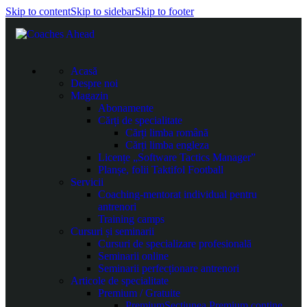
Skip to content
Skip to sidebar
Skip to footer
Acasă
Despre noi
Magazin
Abonamente
Cărți de specialitate
Cărți limba română
Cărți limba engleza
Licențe „Software Tactics Manager”
Planșe, folii Taktifol Football
Servicii
Coaching-mentorat individual pentru
antrenori
Training camps
Cursuri și seminarii
Cursuri de specializare profesională
Seminarii online
Seminarii perfecționare antrenori
Articole de specialitate
Premium / Gratuite
Premium
Secțiunea Premium conține