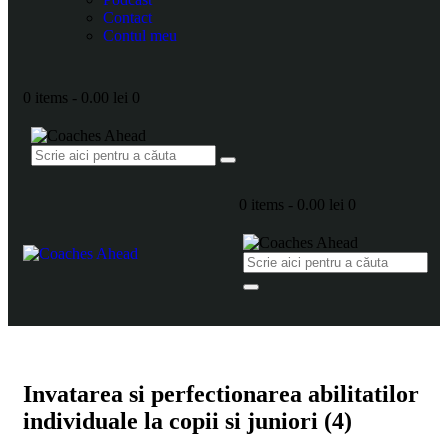
Contact
Contul meu
0 items
-
0.00 lei
0
0 items
-
0.00 lei
0
Invatarea si perfectionarea abilitatilor
individuale la copii si juniori (4)