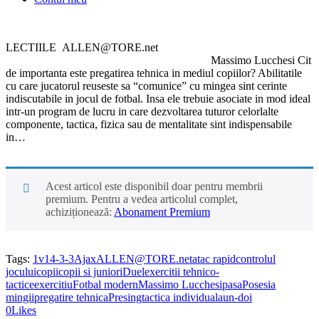
LECTIILE ALLEN@TORE.net
Massimo Lucchesi Cit
de importanta este pregatirea tehnica in mediul copiilor? Abilitatile
cu care jucatorul reuseste sa “comunice” cu mingea sint cerinte
indiscutabile in jocul de fotbal. Insa ele trebuie asociate in mod ideal
intr-un program de lucru in care dezvoltarea tuturor celorlalte
componente, tactica, fizica sau de mentalitate sint indispensabile
in…
Acest articol este disponibil doar pentru membrii
premium. Pentru a vedea articolul complet,
achiziționează:
Abonament Premium
Tags:
1v1
4-3-3
Ajax
ALLEN@TORE.net
atac rapid
controlul
jocului
copii
copii si juniori
Duel
exercitii tehnico-
tactice
exercitiu
Fotbal modern
Massimo Lucchesi
pasa
Posesia
mingii
pregatire tehnica
Presing
tactica individuala
un-doi
0
Likes