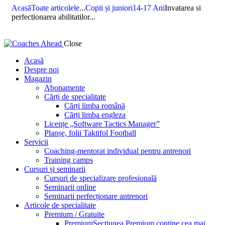
Acasă
Toate articolele
...
Copii și juniori
14-17 Ani
Invatarea si
perfectionarea abilitatilor...
Close
Acasă
Despre noi
Magazin
Abonamente
Cărți de specialitate
Cărți limba română
Cărți limba engleza
Licențe „Software Tactics Manager”
Planșe, folii Taktifol Football
Servicii
Coaching-mentorat individual pentru antrenori
Training camps
Cursuri și seminarii
Cursuri de specializare profesională
Seminarii online
Seminarii perfecționare antrenori
Articole de specialitate
Premium / Gratuite
Premium
Secțiunea Premium conține cea mai