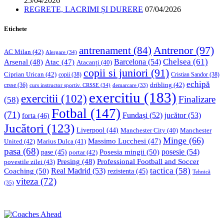
25/04/2026
REGRETE, LACRIMI ȘI DURERE
07/04/2026
Etichete
Antrenor
(97)
antrenament
(84)
AC Milan
(42)
Alergare
(34)
Chelsea
(61)
Barcelona
(54)
Arsenal
(48)
Atac
(47)
Atacanți
(40)
copii si juniori
(91)
Ciprian Urican
(42)
copii
(38)
Cristian Sandor
(38)
echipă
dribling
(42)
crsse
(36)
curs instructor sportiv. CRSSE
(34)
demarcare
(33)
exercitiu
(183)
exercitii
(102)
Finalizare
(58)
Fotbal
(147)
(71)
Fundași
(52)
jucător
(53)
forta
(46)
Jucători
(123)
Liverpool
(44)
Manchester
Manchester City
(40)
Minge
(66)
Massimo Lucchesi
(47)
United
(42)
Marius Dulca
(41)
pasa
(68)
Posesia mingii
(50)
posesie
(54)
pase
(45)
portar
(42)
Professional Football and Soccer
Presing
(48)
povestile zilei
(43)
tactica
(58)
Coaching
(50)
Real Madrid
(53)
rezistenta
(45)
Tehnică
viteza
(72)
(35)