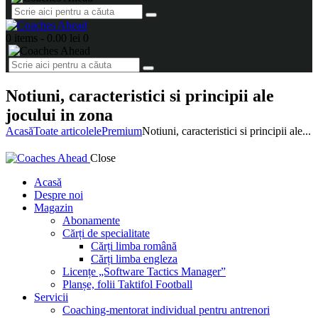
0 items
-
0.00 lei
0
Notiuni, caracteristici si principii ale
jocului in zona
Acasă
Toate articolele
Premium
Notiuni, caracteristici si principii ale...
Close
Acasă
Despre noi
Magazin
Abonamente
Cărți de specialitate
Cărți limba română
Cărți limba engleza
Licențe „Software Tactics Manager”
Planșe, folii Taktifol Football
Servicii
Coaching-mentorat individual pentru antrenori