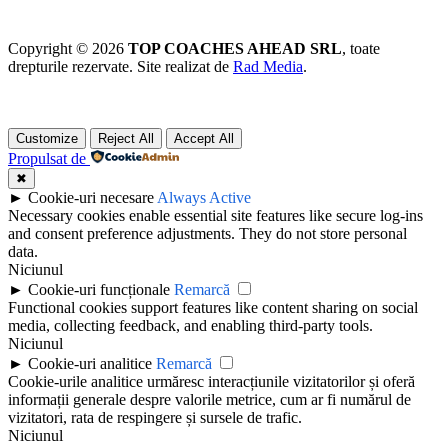
Copyright © 2026
TOP COACHES AHEAD SRL
, toate
drepturile rezervate. Site realizat de
Rad Media
.
Customize
Reject All
Accept All
Propulsat de
✖
►
Cookie-uri necesare
Always Active
Necessary cookies enable essential site features like secure log-ins
and consent preference adjustments. They do not store personal
data.
Niciunul
►
Cookie-uri funcționale
Remarcă
Functional cookies support features like content sharing on social
media, collecting feedback, and enabling third-party tools.
Niciunul
►
Cookie-uri analitice
Remarcă
Cookie-urile analitice urmăresc interacțiunile vizitatorilor și oferă
informații generale despre valorile metrice, cum ar fi numărul de
vizitatori, rata de respingere și sursele de trafic.
Niciunul