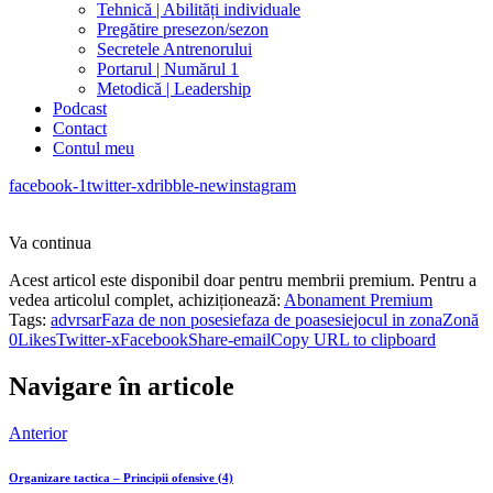
Tehnică | Abilități individuale
Pregătire presezon/sezon
Secretele Antrenorului
Portarul | Numărul 1
Metodică | Leadership
Podcast
Contact
Contul meu
facebook-1
twitter-x
dribble-new
instagram
Va continua
Acest articol este disponibil doar pentru membrii premium. Pentru a
vedea articolul complet, achiziționează:
Abonament Premium
Tags:
advrsar
Faza de non posesie
faza de poasesie
jocul in zona
Zonă
0
Likes
Twitter-x
Facebook
Share-email
Copy URL to clipboard
Navigare în articole
Anterior
Organizare tactica – Principii ofensive (4)