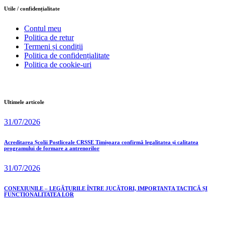
Utile / confidențialitate
Contul meu
Politica de retur
Termeni și condiții
Politica de confidențialitate
Politica de cookie-uri
Ultimele articole
31/07/2026
Acreditarea Școlii Postliceale CRSSE Timișoara confirmă legalitatea și calitatea
programului de formare a antrenorilor
31/07/2026
CONEXIUNILE – LEGĂTURILE ÎNTRE JUCĂTORI, IMPORTANȚA TACTICĂ ȘI
FUNCȚIONALITATEA LOR