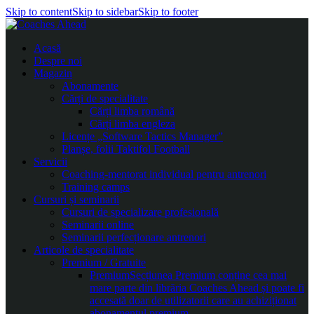
Skip to content
Skip to sidebar
Skip to footer
Acasă
Despre noi
Magazin
Abonamente
Cărți de specialitate
Cărți limba română
Cărți limba engleza
Licențe „Software Tactics Manager”
Planșe, folii Taktifol Football
Servicii
Coaching-mentorat individual pentru antrenori
Training camps
Cursuri și seminarii
Cursuri de specializare profesională
Seminarii online
Seminarii perfecționare antrenori
Articole de specialitate
Premium / Gratuite
Premium
Secțiunea Premium conține cea mai
mare parte din librăria Coaches Ahead și poate fi
accesată doar de utilizatorii care au achiziționat
abonamentul premium.