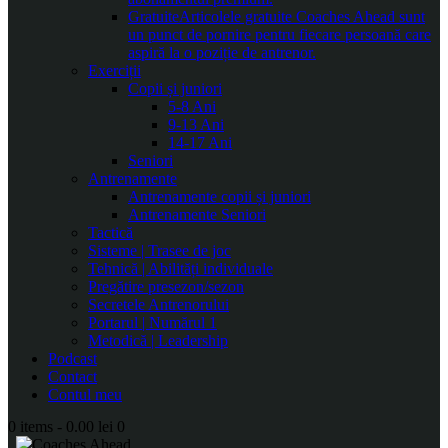
Gratuite
Articolele gratuite Coaches Ahead sunt
un punct de pornire pentru fiecare persoană care
aspiră la o poziție de antrenor.
Exerciții
Copii și juniori
5-8 Ani
9-13 Ani
14-17 Ani
Seniori
Antrenamente
Antrenamente copii și juniori
Antrenamente Seniori
Tactică
Sisteme | Trasee de joc
Tehnică | Abilități individuale
Pregătire presezon/sezon
Secretele Antrenorului
Portarul | Numărul 1
Metodică | Leadership
Podcast
Contact
Contul meu
0 items
-
0.00 lei
0