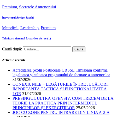
Premium
,
Secretele Antrenorului
Inovatorul Arrigo Sacchi
Metodică | Leadership
,
Premium
Tehnica si sistemul factorilor de joc (1)
Caută după:
Articole recente
Acreditarea Școlii Postliceale CRSSE Timișoara confirmă
legalitatea și calitatea programului de formare a antrenorilor
31/07/2026
CONEXIUNILE – LEGĂTURILE ÎNTRE JUCĂTORI,
IMPORTANȚA TACTICĂ ȘI FUNCȚIONALITATEA
LOR
31/07/2026
PRESINGUL ULTRA-OFENSIV: CUM TRECEM DE LA
TEORIE LA PRACTICĂ PRIN INTERMEDIUL
PRINCIPIILOR ȘI EXERCIȚIILOR
25/05/2026
JOC CU ZONE PENTRU INTRARE DIN LINIA A-2-A