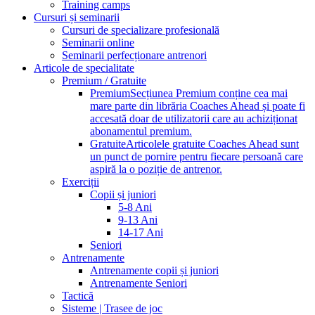
Training camps
Cursuri și seminarii
Cursuri de specializare profesională
Seminarii online
Seminarii perfecționare antrenori
Articole de specialitate
Premium / Gratuite
Premium
Secțiunea Premium conține cea mai
mare parte din librăria Coaches Ahead și poate fi
accesată doar de utilizatorii care au achiziționat
abonamentul premium.
Gratuite
Articolele gratuite Coaches Ahead sunt
un punct de pornire pentru fiecare persoană care
aspiră la o poziție de antrenor.
Exerciții
Copii și juniori
5-8 Ani
9-13 Ani
14-17 Ani
Seniori
Antrenamente
Antrenamente copii și juniori
Antrenamente Seniori
Tactică
Sisteme | Trasee de joc