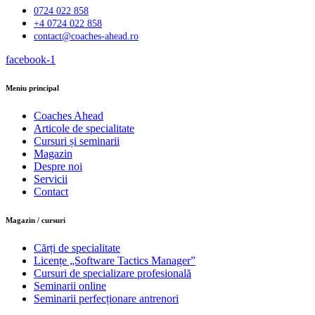
0724 022 858
+4 0724 022 858
contact@coaches-ahead.ro
facebook-1
Meniu principal
Coaches Ahead
Articole de specialitate
Cursuri și seminarii
Magazin
Despre noi
Servicii
Contact
Magazin / cursuri
Cărți de specialitate
Licențe „Software Tactics Manager”
Cursuri de specializare profesională
Seminarii online
Seminarii perfecționare antrenori