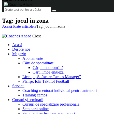
Tag: jocul in zona
Acasă
Toate articolele
Tag: jocul in zona
Close
Acasă
Despre noi
Magazin
Abonamente
Cărți de specialitate
Cărți limba română
Cărți limba engleza
Licențe „Software Tactics Manager”
Planșe, folii Taktifol Football
Servicii
Coaching-mentorat individual pentru antrenori
Training camps
Cursuri și seminarii
Cursuri de specializare profesională
Seminarii online
Seminarii perfecționare antrenori