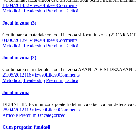
13/04/2014
32
Views
0
Likes
0
Comments
Metodică | Leadership
Premium
Tactică
Jocul in zona (3)
Continuare a materialelor Jocul in zona si Jocul in zona (2) 
04/06/2012
91
Views
0
Likes
0
Comments
Metodică | Leadership
Premium
Tactică
Jocul in zona (2)
Continuarea in materialul Jocul in zona AVANTAJE SI DEZAV
21/05/2012
116
Views
0
Likes
0
Comments
Metodică | Leadership
Premium
Tactică
Jocul in zona
DEFINITIE: Jocul in zona poate fi definit ca o tactica pur defensiva
28/04/2012
113
Views
0
Likes
0
Comments
Articole
Premium
Uncategorized
Cum pregatim fundasii