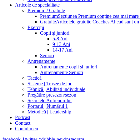
Articole de specialitate
Premium / Gratuite
Premium
Secțiunea Premium conține cea mai mare pa
Gratuite
Articolele gratuite Coaches Ahead sunt un p
Exerciții
Copii și juniori
5-8 Ani
9-13 Ani
14-17 Ani
Seniori
Antrenamente
Antrenamente copii și juniori
Antrenamente Seniori
Tactică
Sisteme | Trasee de joc
Tehnică | Abilități individuale
Pregătire presezon/sezon
Secretele Antrenorului
Portarul | Numărul 1
Metodică | Leadership
Podcast
Contact
Contul meu
facebook-1
twitter-x
dribble-new
instagram