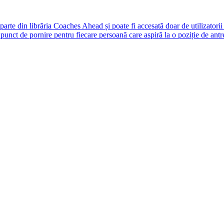
rte din librăria Coaches Ahead și poate fi accesată doar de utilizatori
unct de pornire pentru fiecare persoană care aspiră la o poziție de antr