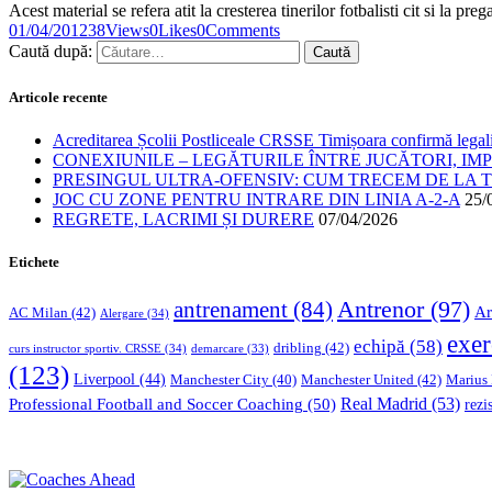
Acest material se refera atit la cresterea tinerilor fotbalisti cit si la pre
01/04/2012
38
Views
0
Likes
0
Comments
Caută după:
Articole recente
Acreditarea Școlii Postliceale CRSSE Timișoara confirmă legalit
CONEXIUNILE – LEGĂTURILE ÎNTRE JUCĂTORI, IM
PRESINGUL ULTRA-OFENSIV: CUM TRECEM DE LA TE
JOC CU ZONE PENTRU INTRARE DIN LINIA A-2-A
25/
REGRETE, LACRIMI ȘI DURERE
07/04/2026
Etichete
Antrenor
(97)
antrenament
(84)
Ar
AC Milan
(42)
Alergare
(34)
exer
echipă
(58)
dribling
(42)
curs instructor sportiv. CRSSE
(34)
demarcare
(33)
(123)
Liverpool
(44)
Manchester United
(42)
Marius
Manchester City
(40)
Professional Football and Soccer Coaching
(50)
Real Madrid
(53)
rezi