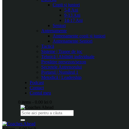
Copii și juniori
5-8 Ani
9-13 Ani
14-17 Ani
Seniori
Antrenamente
Antrenamente copii și juniori
Antrenamente Seniori
Tactică
Sisteme | Trasee de joc
Tehnică | Abilități individuale
Pregătire presezon/sezon
Secretele Antrenorului
Portarul | Numărul 1
Metodică | Leadership
Podcast
Contact
Contul meu
0 items
-
0.00 lei
0
0 items
-
0.00 lei
0