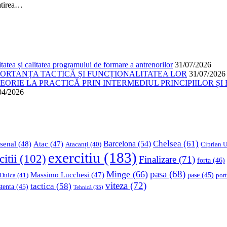
gatirea…
atea și calitatea programului de formare a antrenorilor
31/07/2026
PORTANȚA TACTICĂ ȘI FUNCȚIONALITATEA LOR
31/07/2026
ORIE LA PRACTICĂ PRIN INTERMEDIUL PRINCIPIILOR ȘI 
04/2026
Chelsea
(61)
Barcelona
(54)
senal
(48)
Atac
(47)
Ciprian U
Atacanți
(40)
exercitiu
(183)
citii
(102)
Finalizare
(71)
forta
(46)
pasa
(68)
Minge
(66)
Massimo Lucchesi
(47)
 Dulca
(41)
pase
(45)
port
viteza
(72)
tactica
(58)
stenta
(45)
Tehnică
(35)