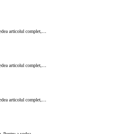
vedea articolul complet,…
vedea articolul complet,…
vedea articolul complet,…
um. Pentru a vedea…