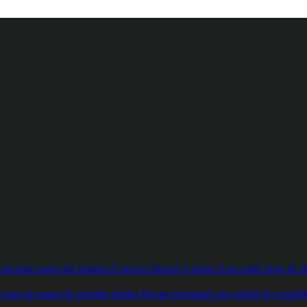
 mare parte din librăria Coaches Ahead și poate fi accesată doar de util
sunt un punct de pornire pentru fiecare persoană care aspiră la o poziți