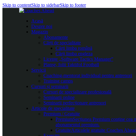
Skip to content
Skip to sidebar
Skip to footer
Acasă
Despre noi
Magazin
Abonamente
Cărți de specialitate
Cărți limba română
Cărți limba engleza
Licențe „Software Tactics Manager”
Planșe, folii Taktifol Football
Servicii
Coaching-mentorat individual pentru antrenori
Training camps
Cursuri și seminarii
Cursuri de specializare profesională
Seminarii online
Seminarii perfecționare antrenori
Articole de specialitate
Premium / Gratuite
Premium
Secțiunea Premium conține cea mai
abonamentul premium.
Gratuite
Articolele gratuite Coaches Ahead 
Exerciții