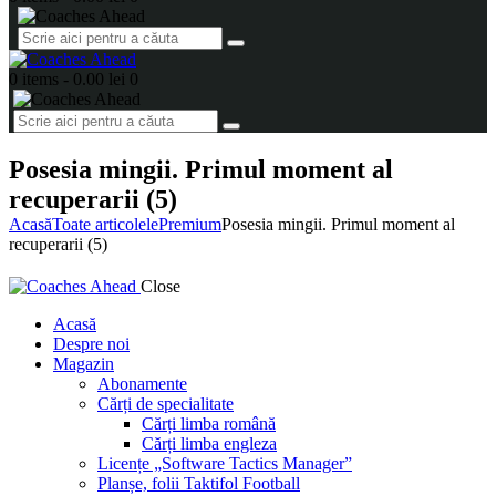
0 items
-
0.00 lei
0
Posesia mingii. Primul moment al
recuperarii (5)
Acasă
Toate articolele
Premium
Posesia mingii. Primul moment al
recuperarii (5)
Close
Acasă
Despre noi
Magazin
Abonamente
Cărți de specialitate
Cărți limba română
Cărți limba engleza
Licențe „Software Tactics Manager”
Planșe, folii Taktifol Football