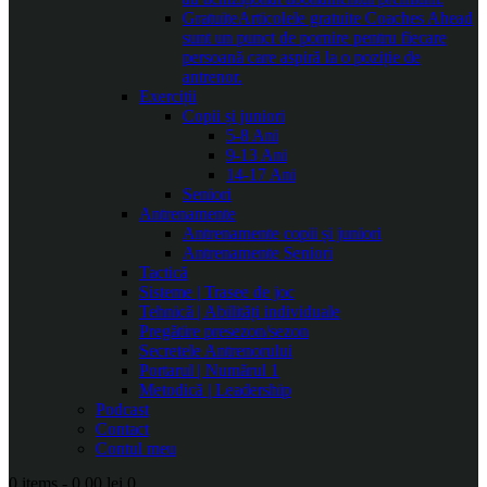
Gratuite
Articolele gratuite Coaches Ahead
sunt un punct de pornire pentru fiecare
persoană care aspiră la o poziție de
antrenor.
Exerciții
Copii și juniori
5-8 Ani
9-13 Ani
14-17 Ani
Seniori
Antrenamente
Antrenamente copii și juniori
Antrenamente Seniori
Tactică
Sisteme | Trasee de joc
Tehnică | Abilități individuale
Pregătire presezon/sezon
Secretele Antrenorului
Portarul | Numărul 1
Metodică | Leadership
Podcast
Contact
Contul meu
0 items
-
0.00 lei
0