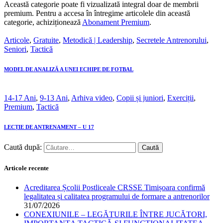
Această categorie poate fi vizualizată integral doar de membrii
premium. Pentru a accesa în întregime articolele din această
categorie, achiziționează
Abonament Premium
.
Articole
,
Gratuite
,
Metodică | Leadership
,
Secretele Antrenorului
,
Seniori
,
Tactică
MODEL DE ANALIZĂ A UNEI ECHIPE DE FOTBAL
14-17 Ani
,
9-13 Ani
,
Arhiva video
,
Copii și juniori
,
Exerciții
,
Premium
,
Tactică
LECȚIE DE ANTRENAMENT – U 17
Caută după:
Articole recente
Acreditarea Școlii Postliceale CRSSE Timișoara confirmă
legalitatea și calitatea programului de formare a antrenorilor
31/07/2026
CONEXIUNILE – LEGĂTURILE ÎNTRE JUCĂTORI,