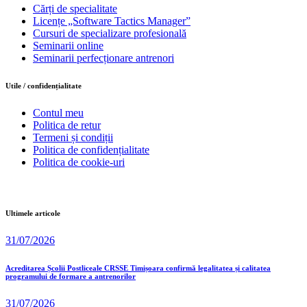
Cărți de specialitate
Licențe „Software Tactics Manager”
Cursuri de specializare profesională
Seminarii online
Seminarii perfecționare antrenori
Utile / confidențialitate
Contul meu
Politica de retur
Termeni și condiții
Politica de confidențialitate
Politica de cookie-uri
Ultimele articole
31/07/2026
Acreditarea Școlii Postliceale CRSSE Timișoara confirmă legalitatea și calitatea
programului de formare a antrenorilor
31/07/2026