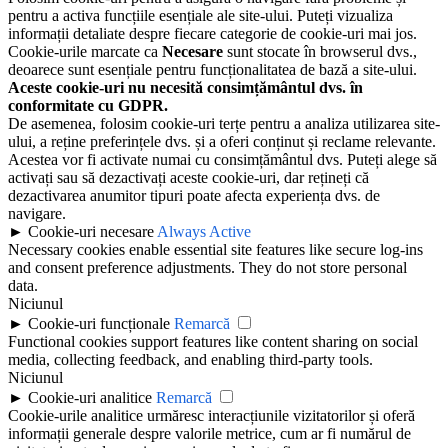
pentru a activa funcțiile esențiale ale site-ului. Puteți vizualiza
informații detaliate despre fiecare categorie de cookie-uri mai jos.
Cookie-urile marcate ca
Necesare
sunt stocate în browserul dvs.,
deoarece sunt esențiale pentru funcționalitatea de bază a site-ului.
Aceste cookie-uri nu necesită consimțământul dvs. în
conformitate cu GDPR.
De asemenea, folosim cookie-uri terțe pentru a analiza utilizarea site-
ului, a reține preferințele dvs. și a oferi conținut și reclame relevante.
Acestea vor fi activate numai cu consimțământul dvs. Puteți alege să
activați sau să dezactivați aceste cookie-uri, dar rețineți că
dezactivarea anumitor tipuri poate afecta experiența dvs. de
navigare.
►
Cookie-uri necesare
Always Active
Necessary cookies enable essential site features like secure log-ins
and consent preference adjustments. They do not store personal
data.
Niciunul
►
Cookie-uri funcționale
Remarcă
Functional cookies support features like content sharing on social
media, collecting feedback, and enabling third-party tools.
Niciunul
►
Cookie-uri analitice
Remarcă
Cookie-urile analitice urmăresc interacțiunile vizitatorilor și oferă
informații generale despre valorile metrice, cum ar fi numărul de