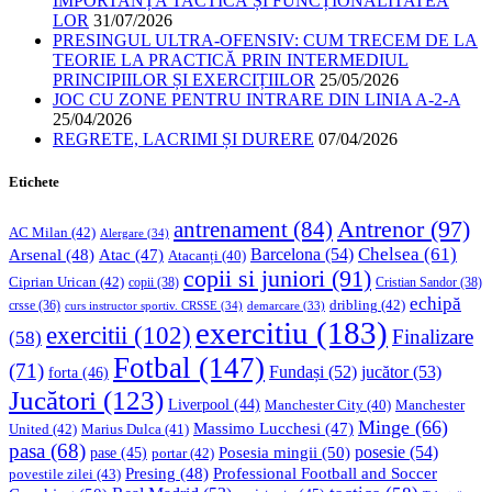
IMPORTANȚA TACTICĂ ȘI FUNCȚIONALITATEA
LOR
31/07/2026
PRESINGUL ULTRA-OFENSIV: CUM TRECEM DE LA
TEORIE LA PRACTICĂ PRIN INTERMEDIUL
PRINCIPIILOR ȘI EXERCIȚIILOR
25/05/2026
JOC CU ZONE PENTRU INTRARE DIN LINIA A-2-A
25/04/2026
REGRETE, LACRIMI ȘI DURERE
07/04/2026
Etichete
Antrenor
(97)
antrenament
(84)
AC Milan
(42)
Alergare
(34)
Chelsea
(61)
Barcelona
(54)
Arsenal
(48)
Atac
(47)
Atacanți
(40)
copii si juniori
(91)
Ciprian Urican
(42)
copii
(38)
Cristian Sandor
(38)
echipă
dribling
(42)
crsse
(36)
curs instructor sportiv. CRSSE
(34)
demarcare
(33)
exercitiu
(183)
exercitii
(102)
Finalizare
(58)
Fotbal
(147)
(71)
Fundași
(52)
jucător
(53)
forta
(46)
Jucători
(123)
Liverpool
(44)
Manchester
Manchester City
(40)
Minge
(66)
Massimo Lucchesi
(47)
United
(42)
Marius Dulca
(41)
pasa
(68)
Posesia mingii
(50)
posesie
(54)
pase
(45)
portar
(42)
Professional Football and Soccer
Presing
(48)
povestile zilei
(43)