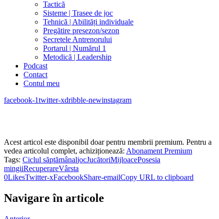
Tactică
Sisteme | Trasee de joc
Tehnică | Abilități individuale
Pregătire presezon/sezon
Secretele Antrenorului
Portarul | Numărul 1
Metodică | Leadership
Podcast
Contact
Contul meu
facebook-1
twitter-x
dribble-new
instagram
Acest articol este disponibil doar pentru membrii premium. Pentru a
vedea articolul complet, achiziționează:
Abonament Premium
Tags:
Ciclul săptămânal
joc
Jucători
Mijloace
Posesia
mingii
Recuperare
Vârsta
0
Likes
Twitter-x
Facebook
Share-email
Copy URL to clipboard
Navigare în articole
Anterior