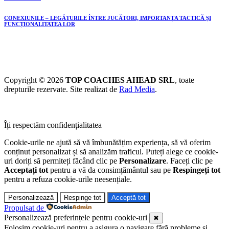
CONEXIUNILE – LEGĂTURILE ÎNTRE JUCĂTORI, IMPORTANȚA TACTICĂ ȘI
FUNCȚIONALITATEA LOR
Copyright © 2026
TOP COACHES AHEAD SRL
, toate
drepturile rezervate. Site realizat de
Rad Media
.
Îți respectăm confidențialitatea
Cookie-urile ne ajută să vă îmbunătățim experiența, să vă oferim
conținut personalizat și să analizăm traficul. Puteți alege ce cookie-
uri doriți să permiteți făcând clic pe
Personalizare
. Faceți clic pe
Acceptați tot
pentru a vă da consimțământul sau pe
Respingeți tot
pentru a refuza cookie-urile neesențiale.
Personalizează
Respinge tot
Acceptă tot
Propulsat de
Personalizează preferințele pentru cookie-uri
✖
Folosim cookie-uri pentru a asigura o navigare fără probleme și