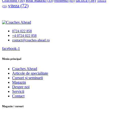
tactica
(58)
Coaching
(50)
Real Madrid
(53)
rezistenta
(45)
Tehnică
viteza
(72)
(35)
0724 022 858
+4 0724 022 858
contact@coaches-ahead.ro
facebook-1
Meniu principal
Coaches Ahead
Articole de specialitate
Cursuri și seminarii
Magazin
Despre noi
Servicii
Contact
Magazin / cursuri