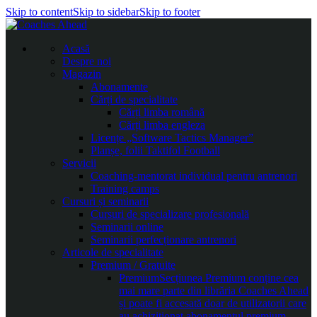
Skip to content
Skip to sidebar
Skip to footer
Acasă
Despre noi
Magazin
Abonamente
Cărți de specialitate
Cărți limba română
Cărți limba engleza
Licențe „Software Tactics Manager”
Planșe, folii Taktifol Football
Servicii
Coaching-mentorat individual pentru antrenori
Training camps
Cursuri și seminarii
Cursuri de specializare profesională
Seminarii online
Seminarii perfecționare antrenori
Articole de specialitate
Premium / Gratuite
Premium
Secțiunea Premium conține cea
mai mare parte din librăria Coaches Ahead
și poate fi accesată doar de utilizatorii care
au achiziționat abonamentul premium.