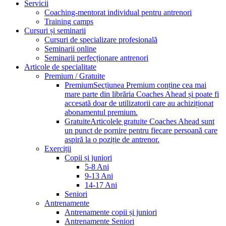
Servicii
Coaching-mentorat individual pentru antrenori
Training camps
Cursuri și seminarii
Cursuri de specializare profesională
Seminarii online
Seminarii perfecționare antrenori
Articole de specialitate
Premium / Gratuite
Premium
Secțiunea Premium conține cea mai
mare parte din librăria Coaches Ahead și poate fi
accesată doar de utilizatorii care au achiziționat
abonamentul premium.
Gratuite
Articolele gratuite Coaches Ahead sunt
un punct de pornire pentru fiecare persoană care
aspiră la o poziție de antrenor.
Exerciții
Copii și juniori
5-8 Ani
9-13 Ani
14-17 Ani
Seniori
Antrenamente
Antrenamente copii și juniori
Antrenamente Seniori