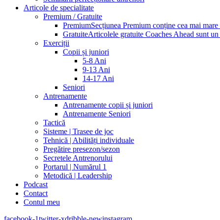
Articole de specialitate
Premium / Gratuite
Premium
Secțiunea Premium conține cea mai mare pa
Gratuite
Articolele gratuite Coaches Ahead sunt un p
Exerciții
Copii și juniori
5-8 Ani
9-13 Ani
14-17 Ani
Seniori
Antrenamente
Antrenamente copii și juniori
Antrenamente Seniori
Tactică
Sisteme | Trasee de joc
Tehnică | Abilități individuale
Pregătire presezon/sezon
Secretele Antrenorului
Portarul | Numărul 1
Metodică | Leadership
Podcast
Contact
Contul meu
facebook-1
twitter-x
dribble-new
instagram