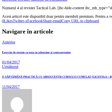
Numarul 4 al revistei Tactical Lab. [ihc-hide-content ihc_mb_type
Acest articol este disponibil doar pentru membrii premium. Pentru a v
0
Likes
Twitter-x
Facebook
Share-email
Copy URL to clipboard
Navigare în articole
Anterior
Exerctiu de posesie cu pasa in adancime si contrapressing
01/04/2017
Următorul
O SĂPTĂMÂNĂ PRACTICĂ CU ABSOLVENȚII CURSULUI CUMULAT (LICENTA A + B).
11/04/2017