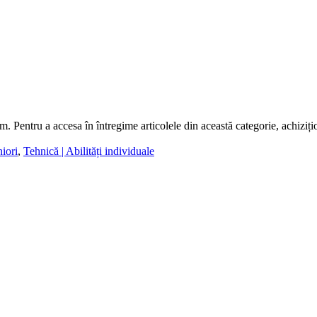
m. Pentru a accesa în întregime articolele din această categorie, achiziț
iori
,
Tehnică | Abilități individuale