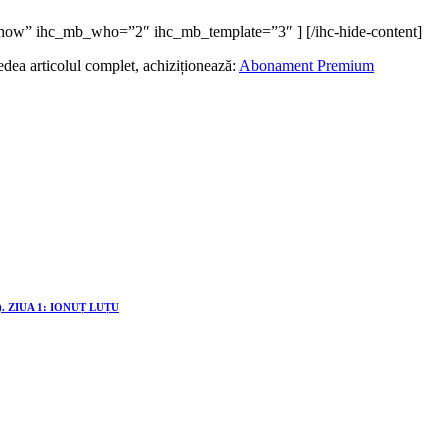
=”show” ihc_mb_who=”2″ ihc_mb_template=”3″ ] [/ihc-hide-content]
edea articolul complet, achiziționează:
Abonament Premium
 ZIUA 1: IONUȚ LUȚU