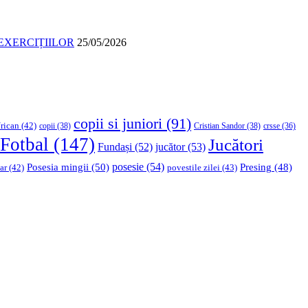
EXERCIȚIILOR
25/05/2026
copii si juniori
(91)
rican
(42)
copii
(38)
Cristian Sandor
(38)
crsse
(36)
Fotbal
(147)
Jucători
Fundași
(52)
jucător
(53)
Posesia mingii
(50)
posesie
(54)
Presing
(48)
ar
(42)
povestile zilei
(43)