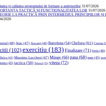
atea și calitatea programului de formare a antrenorilor
31/07/2026
PORTANȚA TACTICĂ ȘI FUNCȚIONALITATEA LOR
31/07/2026
ORIE LA PRACTICĂ PRIN INTERMEDIUL PRINCIPIILOR ȘI 
04/2026
Chelsea
(61)
Barcelona
(54)
senal
(48)
Atac
(47)
Ciprian U
Atacanți
(40)
exercitiu
(183)
citii
(102)
Finalizare
(71)
forta
(46)
pasa
(68)
Minge
(66)
Massimo Lucchesi
(47)
 Dulca
(41)
pase
(45)
port
viteza
(72)
tactica
(58)
stenta
(45)
Tehnică
(35)