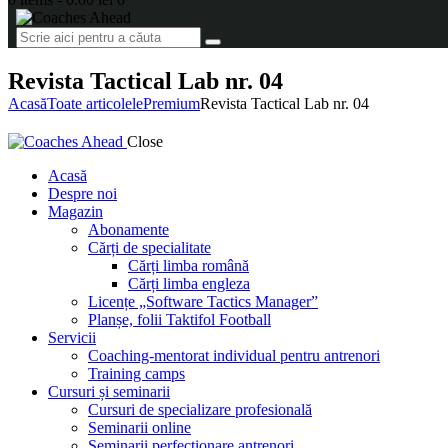
Revista Tactical Lab nr. 04
Acasă
Toate articolele
Premium
Revista Tactical Lab nr. 04
Close
Acasă
Despre noi
Magazin
Abonamente
Cărți de specialitate
Cărți limba română
Cărți limba engleza
Licențe „Software Tactics Manager”
Planșe, folii Taktifol Football
Servicii
Coaching-mentorat individual pentru antrenori
Training camps
Cursuri și seminarii
Cursuri de specializare profesională
Seminarii online
Seminarii perfecționare antrenori