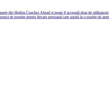
rte din librăria Coaches Ahead și poate fi accesată doar de utilizatori
unct de pornire pentru fiecare persoană care aspiră la o poziție de antr