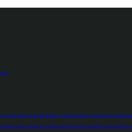
enori
ea mai mare parte din librăria Coaches Ahead și poate fi accesată doar d
Ahead sunt un punct de pornire pentru fiecare persoană care aspiră la o 