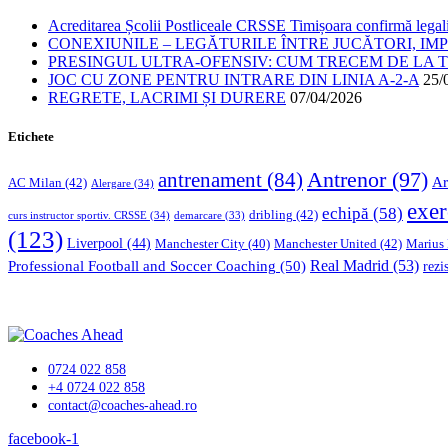
Acreditarea Școlii Postliceale CRSSE Timișoara confirmă legalit
CONEXIUNILE – LEGĂTURILE ÎNTRE JUCĂTORI, IM
PRESINGUL ULTRA-OFENSIV: CUM TRECEM DE LA TE
JOC CU ZONE PENTRU INTRARE DIN LINIA A-2-A
25/
REGRETE, LACRIMI ȘI DURERE
07/04/2026
Etichete
Antrenor
(97)
antrenament
(84)
Ar
AC Milan
(42)
Alergare
(34)
exer
echipă
(58)
dribling
(42)
curs instructor sportiv. CRSSE
(34)
demarcare
(33)
(123)
Liverpool
(44)
Manchester United
(42)
Marius
Manchester City
(40)
Professional Football and Soccer Coaching
(50)
Real Madrid
(53)
rezi
0724 022 858
+4 0724 022 858
contact@coaches-ahead.ro
facebook-1