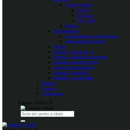
Copii și juniori
5-8 Ani
9-13 Ani
14-17 Ani
Seniori
Antrenamente
Antrenamente copii și juniori
Antrenamente Seniori
Tactică
Sisteme | Trasee de joc
Tehnică | Abilități individuale
Pregătire presezon/sezon
Secretele Antrenorului
Portarul | Numărul 1
Metodică | Leadership
Podcast
Contact
Contul meu
0 items
-
0.00 lei
0
0 items
-
0.00 lei
0