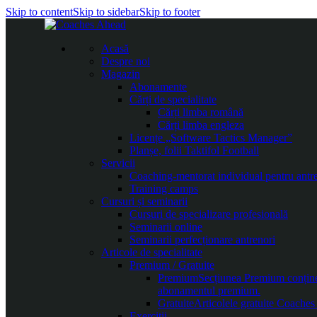
Skip to content
Skip to sidebar
Skip to footer
Acasă
Despre noi
Magazin
Abonamente
Cărți de specialitate
Cărți limba română
Cărți limba engleza
Licențe „Software Tactics Manager”
Planșe, folii Taktifol Football
Servicii
Coaching-mentorat individual pentru antr
Training camps
Cursuri și seminarii
Cursuri de specializare profesională
Seminarii online
Seminarii perfecționare antrenori
Articole de specialitate
Premium / Gratuite
Premium
Secțiunea Premium conține c
abonamentul premium.
Gratuite
Articolele gratuite Coaches 
Exerciții