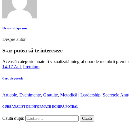
Urican Ciprian
Despre autor
S-ar putea să te intereseze
Această categorie poate fi vizualizată integral doar de membrii premiu
14-17 Ani
,
Premium
Cerc de posesie
Articole
,
Evenimente
,
Gratuite
,
Metodică | Leadership
,
Secretele Antr
CURS ANALIST DE INFORMAȚII ECHIPĂ FOTBAL
Caută după: