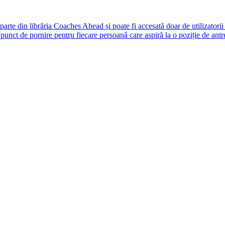
rte din librăria Coaches Ahead și poate fi accesată doar de utilizatori
unct de pornire pentru fiecare persoană care aspiră la o poziție de antr