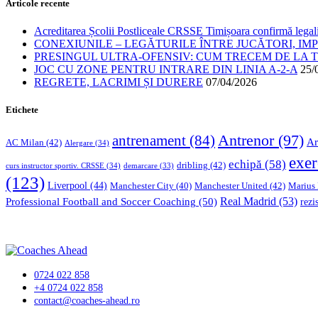
Articole recente
Acreditarea Școlii Postliceale CRSSE Timișoara confirmă legalit
CONEXIUNILE – LEGĂTURILE ÎNTRE JUCĂTORI, IM
PRESINGUL ULTRA-OFENSIV: CUM TRECEM DE LA TE
JOC CU ZONE PENTRU INTRARE DIN LINIA A-2-A
25/
REGRETE, LACRIMI ȘI DURERE
07/04/2026
Etichete
Antrenor
(97)
antrenament
(84)
Ar
AC Milan
(42)
Alergare
(34)
exer
echipă
(58)
dribling
(42)
curs instructor sportiv. CRSSE
(34)
demarcare
(33)
(123)
Liverpool
(44)
Manchester United
(42)
Marius
Manchester City
(40)
Professional Football and Soccer Coaching
(50)
Real Madrid
(53)
rezi
0724 022 858
+4 0724 022 858
contact@coaches-ahead.ro