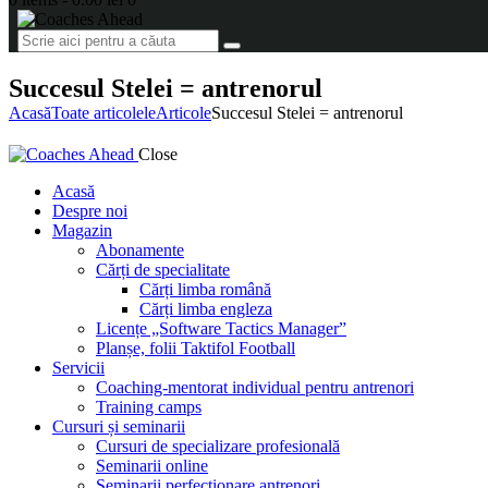
Succesul Stelei = antrenorul
Acasă
Toate articolele
Articole
Succesul Stelei = antrenorul
Close
Acasă
Despre noi
Magazin
Abonamente
Cărți de specialitate
Cărți limba română
Cărți limba engleza
Licențe „Software Tactics Manager”
Planșe, folii Taktifol Football
Servicii
Coaching-mentorat individual pentru antrenori
Training camps
Cursuri și seminarii
Cursuri de specializare profesională
Seminarii online
Seminarii perfecționare antrenori