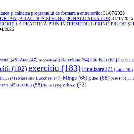
atea și calitatea programului de formare a antrenorilor
31/07/2026
PORTANȚA TACTICĂ ȘI FUNCȚIONALITATEA LOR
31/07/2026
ORIE LA PRACTICĂ PRIN INTERMEDIUL PRINCIPIILOR ȘI 
04/2026
Chelsea
(61)
Barcelona
(54)
senal
(48)
Atac
(47)
Ciprian U
Atacanți
(40)
exercitiu
(183)
citii
(102)
Finalizare
(71)
forta
(46)
pasa
(68)
Minge
(66)
Massimo Lucchesi
(47)
 Dulca
(41)
pase
(45)
port
viteza
(72)
tactica
(58)
stenta
(45)
Tehnică
(35)