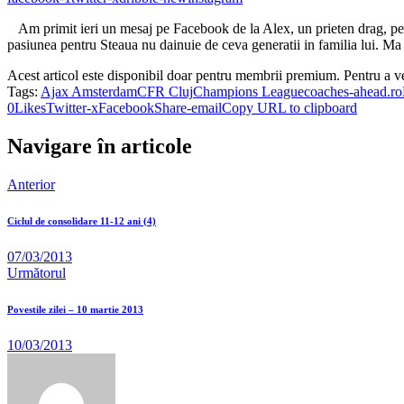
Am primit ieri un mesaj pe Facebook de la Alex, un prieten drag, pe ca
pasiunea pentru Steaua nu dainuie de ceva generatii in familia lui. M
Acest articol este disponibil doar pentru membrii premium. Pentru a v
Tags:
Ajax Amsterdam
CFR Cluj
Champions League
coaches-ahead.ro
0
Likes
Twitter-x
Facebook
Share-email
Copy URL to clipboard
Navigare în articole
Anterior
Ciclul de consolidare 11-12 ani (4)
07/03/2013
Următorul
Povestile zilei – 10 martie 2013
10/03/2013