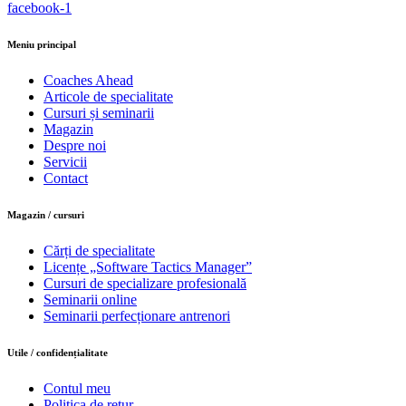
facebook-1
Meniu principal
Coaches Ahead
Articole de specialitate
Cursuri și seminarii
Magazin
Despre noi
Servicii
Contact
Magazin / cursuri
Cărți de specialitate
Licențe „Software Tactics Manager”
Cursuri de specializare profesională
Seminarii online
Seminarii perfecționare antrenori
Utile / confidențialitate
Contul meu
Politica de retur