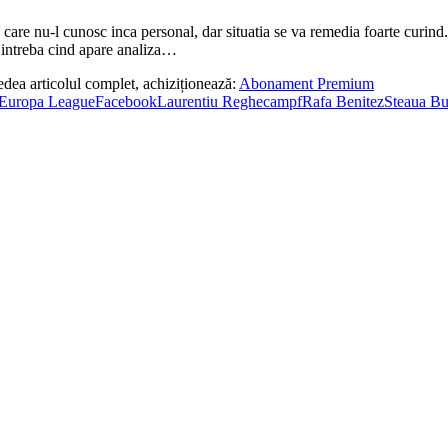
re nu-l cunosc inca personal, dar situatia se va remedia foarte curind. 
a intreba cind apare analiza…
edea articolul complet, achiziționează:
Abonament Premium
Europa League
Facebook
Laurentiu Reghecampf
Rafa Benitez
Steaua Bu