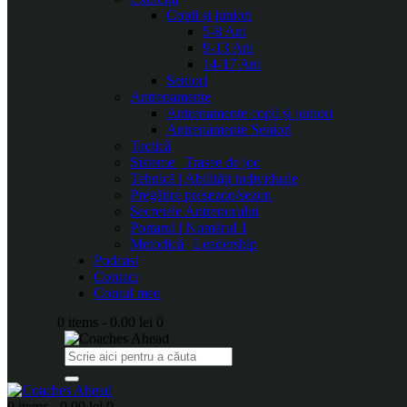
Copii și juniori
5-8 Ani
9-13 Ani
14-17 Ani
Seniori
Antrenamente
Antrenamente copii și juniori
Antrenamente Seniori
Tactică
Sisteme | Trasee de joc
Tehnică | Abilități individuale
Pregătire presezon/sezon
Secretele Antrenorului
Portarul | Numărul 1
Metodică | Leadership
Podcast
Contact
Contul meu
0 items
-
0.00 lei
0
0 items
-
0.00 lei
0