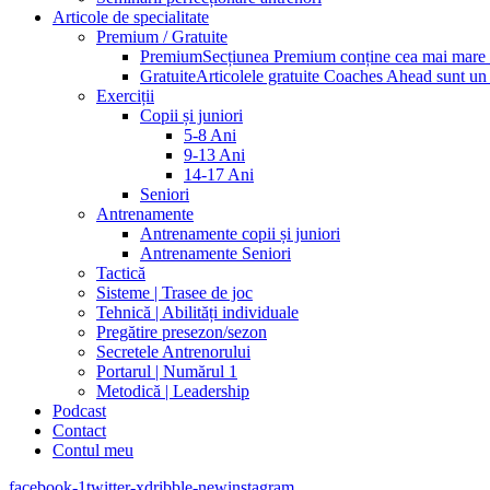
Articole de specialitate
Premium / Gratuite
Premium
Secțiunea Premium conține cea mai mare pa
Gratuite
Articolele gratuite Coaches Ahead sunt un p
Exerciții
Copii și juniori
5-8 Ani
9-13 Ani
14-17 Ani
Seniori
Antrenamente
Antrenamente copii și juniori
Antrenamente Seniori
Tactică
Sisteme | Trasee de joc
Tehnică | Abilități individuale
Pregătire presezon/sezon
Secretele Antrenorului
Portarul | Numărul 1
Metodică | Leadership
Podcast
Contact
Contul meu
facebook-1
twitter-x
dribble-new
instagram