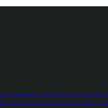
 mare parte din librăria Coaches Ahead și poate fi accesată doar de util
sunt un punct de pornire pentru fiecare persoană care aspiră la o poziți