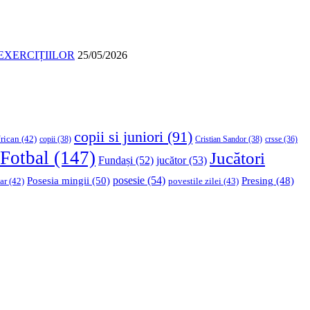
EXERCIȚIILOR
25/05/2026
copii si juniori
(91)
rican
(42)
copii
(38)
Cristian Sandor
(38)
crsse
(36)
Fotbal
(147)
Jucători
Fundași
(52)
jucător
(53)
Posesia mingii
(50)
posesie
(54)
Presing
(48)
ar
(42)
povestile zilei
(43)