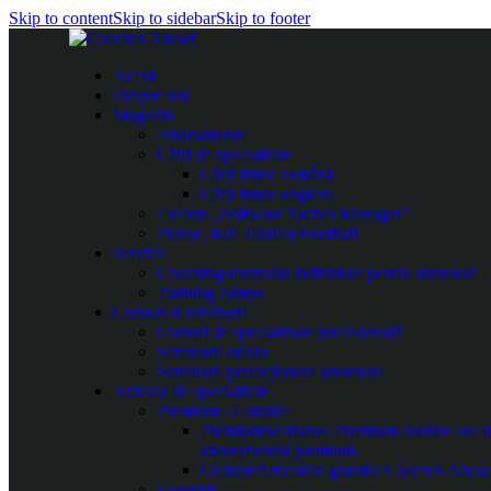
Skip to content
Skip to sidebar
Skip to footer
Acasă
Despre noi
Magazin
Abonamente
Cărți de specialitate
Cărți limba română
Cărți limba engleza
Licențe „Software Tactics Manager”
Planșe, folii Taktifol Football
Servicii
Coaching-mentorat individual pentru antrenori
Training camps
Cursuri și seminarii
Cursuri de specializare profesională
Seminarii online
Seminarii perfecționare antrenori
Articole de specialitate
Premium / Gratuite
Premium
Secțiunea Premium conține cea mai
abonamentul premium.
Gratuite
Articolele gratuite Coaches Ahead 
Exerciții