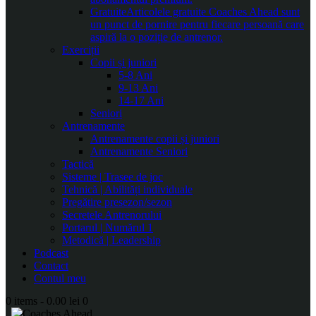
Gratuite
Articolele gratuite Coaches Ahead sunt
un punct de pornire pentru fiecare persoană care
aspiră la o poziție de antrenor.
Exerciții
Copii și juniori
5-8 Ani
9-13 Ani
14-17 Ani
Seniori
Antrenamente
Antrenamente copii și juniori
Antrenamente Seniori
Tactică
Sisteme | Trasee de joc
Tehnică | Abilități individuale
Pregătire presezon/sezon
Secretele Antrenorului
Portarul | Numărul 1
Metodică | Leadership
Podcast
Contact
Contul meu
0 items
-
0.00 lei
0