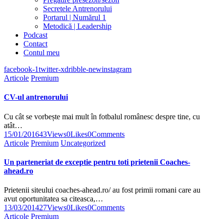
Secretele Antrenorului
Portarul | Numărul 1
Metodică | Leadership
Podcast
Contact
Contul meu
facebook-1
twitter-x
dribble-new
instagram
Articole
Premium
CV-ul antrenorului
Cu cât se vorbește mai mult în fotbalul românesc despre tine, cu
atât…
15/01/2016
43
Views
0
Likes
0
Comments
Articole
Premium
Uncategorized
Un parteneriat de exceptie pentru toti prietenii Coaches-
ahead.ro
Prietenii siteului coaches-ahead.ro/ au fost primii romani care au
avut oportunitatea sa citeasca,…
13/03/2014
27
Views
0
Likes
0
Comments
Articole
Premium