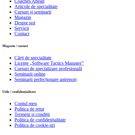
Coaches Ahead
Articole de specialitate
Cursuri și seminarii
Magazin
Despre noi
Servicii
Contact
Magazin / cursuri
Cărți de specialitate
Licențe „Software Tactics Manager”
Cursuri de specializare profesională
Seminarii online
Seminarii perfecționare antrenori
Utile / confidențialitate
Contul meu
Politica de retur
Termeni și condiții
Politica de confidențialitate
Politica de cookie-uri