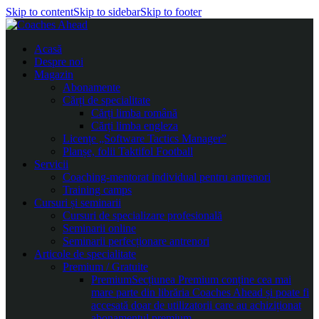
Skip to content
Skip to sidebar
Skip to footer
Acasă
Despre noi
Magazin
Abonamente
Cărți de specialitate
Cărți limba română
Cărți limba engleza
Licențe „Software Tactics Manager”
Planșe, folii Taktifol Football
Servicii
Coaching-mentorat individual pentru antrenori
Training camps
Cursuri și seminarii
Cursuri de specializare profesională
Seminarii online
Seminarii perfecționare antrenori
Articole de specialitate
Premium / Gratuite
Premium
Secțiunea Premium conține cea mai
mare parte din librăria Coaches Ahead și poate fi
accesată doar de utilizatorii care au achiziționat
abonamentul premium.