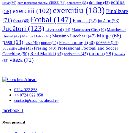
echipă
dribling
(42)
crsse
(36)
curs instructor sportiv. CRSSE
(34)
demarcare
(33)
exercitiu
(183)
exercitii
(102)
Finalizare
(58)
Fotbal
(147)
(71)
Fundași
(52)
jucător
(53)
forta
(46)
Jucători
(123)
Liverpool
(44)
Manchester
Manchester City
(40)
Minge
(66)
Massimo Lucchesi
(47)
United
(42)
Marius Dulca
(41)
pasa
(68)
Posesia mingii
(50)
posesie
(54)
pase
(45)
portar
(42)
Professional Football and Soccer
Presing
(48)
povestile zilei
(43)
tactica
(58)
Coaching
(50)
Real Madrid
(53)
rezistenta
(45)
Tehnică
viteza
(72)
(35)
0724 022 858
+4 0724 022 858
contact@coaches-ahead.ro
facebook-1
Meniu principal