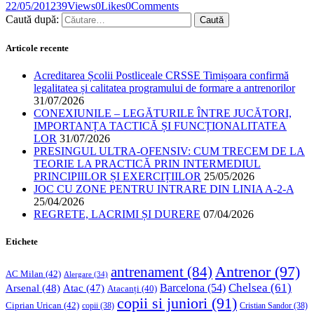
22/05/2012
39
Views
0
Likes
0
Comments
Caută după:
Articole recente
Acreditarea Școlii Postliceale CRSSE Timișoara confirmă
legalitatea și calitatea programului de formare a antrenorilor
31/07/2026
CONEXIUNILE – LEGĂTURILE ÎNTRE JUCĂTORI,
IMPORTANȚA TACTICĂ ȘI FUNCȚIONALITATEA
LOR
31/07/2026
PRESINGUL ULTRA-OFENSIV: CUM TRECEM DE LA
TEORIE LA PRACTICĂ PRIN INTERMEDIUL
PRINCIPIILOR ȘI EXERCIȚIILOR
25/05/2026
JOC CU ZONE PENTRU INTRARE DIN LINIA A-2-A
25/04/2026
REGRETE, LACRIMI ȘI DURERE
07/04/2026
Etichete
Antrenor
(97)
antrenament
(84)
AC Milan
(42)
Alergare
(34)
Chelsea
(61)
Barcelona
(54)
Arsenal
(48)
Atac
(47)
Atacanți
(40)
copii si juniori
(91)
Ciprian Urican
(42)
copii
(38)
Cristian Sandor
(38)