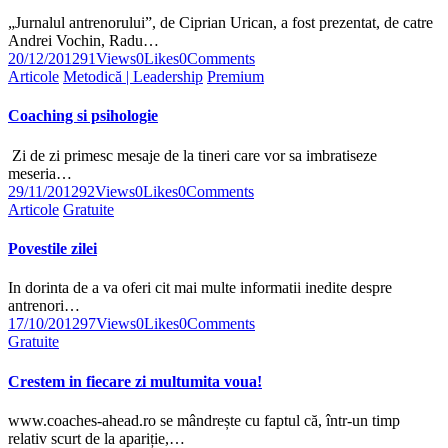
„Jurnalul antrenorului”, de Ciprian Urican, a fost prezentat, de catre
Andrei Vochin, Radu…
20/12/2012
91
Views
0
Likes
0
Comments
Articole
Metodică | Leadership
Premium
Coaching si psihologie
Zi de zi primesc mesaje de la tineri care vor sa imbratiseze
meseria…
29/11/2012
92
Views
0
Likes
0
Comments
Articole
Gratuite
Povestile zilei
In dorinta de a va oferi cit mai multe informatii inedite despre
antrenori…
17/10/2012
97
Views
0
Likes
0
Comments
Gratuite
Crestem in fiecare zi multumita voua!
www.coaches-ahead.ro se mândrește cu faptul că, într-un timp
relativ scurt de la apariție,…