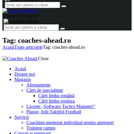
0 items
-
0.00 lei
0
Tag: coaches-ahead.ro
Acasă
Toate articolele
Tag: coaches-ahead.ro
Close
Acasă
Despre noi
Magazin
Abonamente
Cărți de specialitate
Cărți limba română
Cărți limba engleza
Licențe „Software Tactics Manager”
Planșe, folii Taktifol Football
Servicii
Coaching-mentorat individual pentru antrenori
Training camps
Cursuri și seminarii