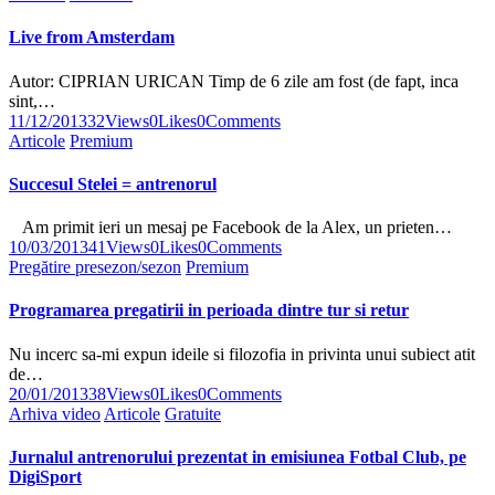
Live from Amsterdam
Autor: CIPRIAN URICAN Timp de 6 zile am fost (de fapt, inca
sint,…
11/12/2013
32
Views
0
Likes
0
Comments
Articole
Premium
Succesul Stelei = antrenorul
Am primit ieri un mesaj pe Facebook de la Alex, un prieten…
10/03/2013
41
Views
0
Likes
0
Comments
Pregătire presezon/sezon
Premium
Programarea pregatirii in perioada dintre tur si retur
Nu incerc sa-mi expun ideile si filozofia in privinta unui subiect atit
de…
20/01/2013
38
Views
0
Likes
0
Comments
Arhiva video
Articole
Gratuite
Jurnalul antrenorului prezentat in emisiunea Fotbal Club, pe
DigiSport