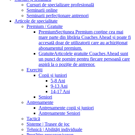
Cursuri de specializare profesională
Seminarii online
Seminarii perfecționare antrenori
Articole de specialitate
Premium / Gratuite
Premium
Secțiunea Premium conține cea mai
mare parte din librăria Coaches Ahead și poate fi
accesată doar de utilizatorii care au achiziționat
abonamentul premium.
Gratuite
Articolele gratuite Coaches Ahead sunt
un punct de pornire pentru fiecare persoană care
aspiră la o poziție de antrenor.
Exerciții
Copii și juniori
5-8 Ani
9-13 Ani
14-17 Ani
Seniori
Antrenamente
Antrenamente copii și juniori
Antrenamente Seniori
Tactică
Sisteme | Trasee de joc
Tehnică | Abilități individuale
Pregătire presezon/sezon