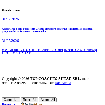
Ultimele articole
31/07/2026
Acreditarea Școlii Postliceale CRSSE Timișoara confirmă legalitatea și calitatea
programului de formare a antrenorilor
31/07/2026
CONEXIUNILE – LEGĂTURILE ÎNTRE JUCĂTORI, IMPORTANȚA TACTICĂ ȘI
FUNCȚIONALITATEA LOR
Copyright © 2026
TOP COACHES AHEAD SRL
, toate
drepturile rezervate. Site realizat de
Rad Media
.
Customize
Reject All
Accept All
Propulsat de