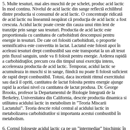
5. Multe tesuturi, mai ales muschii de pe schelet, produc acid lactic
în mod continu. Nivelul de acid lactic din sange reflectă echilibrul
dintre productia si consumul de acid lactic. O concentraţie ridicată
de acid lactic nu înseamnă neapărat că producţia de acid lactic a fost
crescuta. Acidul lactic poate creste din cauza unui ritm lent de
tranziţie prin sange sau tesuturi. Productia de acid lactic este
proportionala cu cantitatea de carbohidrati descompusi pentru
energie in tesuturi. De cate ori folositi carbohidrati, o proportie
semnificativa este convertita in lactat. Lactatul este folosit apoi în
aceleasi tesuturi drept combustibil sau este transportat la un alt tesut
prin fluxul sanguin, unde va fi folosit pentru energie. Arderea rapidă
a carbohidraţilor, precum cea din timpul unui exerciţiu intens,
accelereaza productia de acid lactic. Temporar, acidul lactic se
acumuleaza in muschi si in sange, fiindcă nu poate fi folosit suficient
de rapid drept combustibil. Totusi, daca incetiniti ritmul exercitiului
sau dacă il opriti, cantitatea de lactat folosita pentru energie ajunge
rapid la acelasi nivel cu cantitatea de lactat produsa. Dr. George
Brooks, profesor la Departamentul de Biologie Integrată de la
Berkeley, Universitatea din California, descrie productia dinamica si
utilitatea acidului lactic in metabolism in ”Teoria Miscarii
Lactatului”. Teoria descrie rolul central al acidului lactic in
metabolizarea carbohidratilor si importanta acestui combustibil în
metabolism.
6. Corpul foloseşte acidul lactic ca pe un ”intermediar” biochimic în