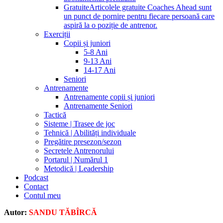
Gratuite
Articolele gratuite Coaches Ahead sunt
un punct de pornire pentru fiecare persoană care
aspiră la o poziție de antrenor.
Exerciții
Copii și juniori
5-8 Ani
9-13 Ani
14-17 Ani
Seniori
Antrenamente
Antrenamente copii și juniori
Antrenamente Seniori
Tactică
Sisteme | Trasee de joc
Tehnică | Abilități individuale
Pregătire presezon/sezon
Secretele Antrenorului
Portarul | Numărul 1
Metodică | Leadership
Podcast
Contact
Contul meu
Autor:
SANDU TĂBÎRCĂ