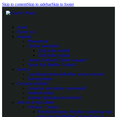
Skip to content
Skip to sidebar
Skip to footer
Acasă
Despre noi
Magazin
Abonamente
Cărți de specialitate
Cărți limba română
Cărți limba engleza
Licențe „Software Tactics Manager”
Planșe, folii Taktifol Football
Servicii
Coaching-mentorat individual pentru antrenori
Training camps
Cursuri și seminarii
Cursuri de specializare profesională
Seminarii online
Seminarii perfecționare antrenori
Articole de specialitate
Premium / Gratuite
Premium
Secțiunea Premium conține cea mai
mare parte din librăria Coaches Ahead și