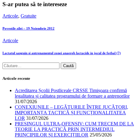
S-ar putea să te intereseze
Articole
,
Gratuite
Povestile zilei – 19 Noiembrie 2012
Articole
Lactatul sanguin si antrenamentul zonei anaerob lactacide in jocul de fotbal (7)
Articole recente
Acreditarea Școlii Postliceale CRSSE Timișoara confirmă
legalitatea și calitatea programului de formare a antrenorilor
31/07/2026
CONEXIUNILE – LEGĂTURILE ÎNTRE JUCĂTORI,
IMPORTANȚA TACTICĂ ȘI FUNCȚIONALITATEA
LOR
31/07/2026
PRESINGUL ULTRA-OFENSIV: CUM TRECEM DE LA
TEORIE LA PRACTICĂ PRIN INTERMEDIUL
PRINCIPIILOR ȘI EXERCIȚIILOR
25/05/2026