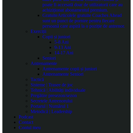
poate fi accesată doar de utilizatorii care au
achiziționat abonamentul premium.
Gratuite
Articolele gratuite Coaches Ahead
sunt un punct de pornire pentru fiecare
persoană care aspiră la o poziție de antrenor.
Exerciții
Copii și juniori
5-8 Ani
9-13 Ani
14-17 Ani
Seniori
Antrenamente
Antrenamente copii și juniori
Antrenamente Seniori
Tactică
Sisteme | Trasee de joc
Tehnică | Abilități individuale
Pregătire presezon/sezon
Secretele Antrenorului
Portarul | Numărul 1
Metodică | Leadership
Podcast
Contact
Contul meu