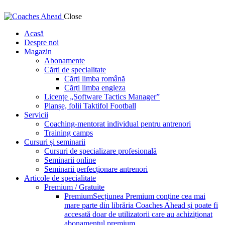
Close
Acasă
Despre noi
Magazin
Abonamente
Cărți de specialitate
Cărți limba română
Cărți limba engleza
Licențe „Software Tactics Manager”
Planșe, folii Taktifol Football
Servicii
Coaching-mentorat individual pentru antrenori
Training camps
Cursuri și seminarii
Cursuri de specializare profesională
Seminarii online
Seminarii perfecționare antrenori
Articole de specialitate
Premium / Gratuite
Premium
Secțiunea Premium conține cea mai
mare parte din librăria Coaches Ahead și poate fi
accesată doar de utilizatorii care au achiziționat
abonamentul premium.