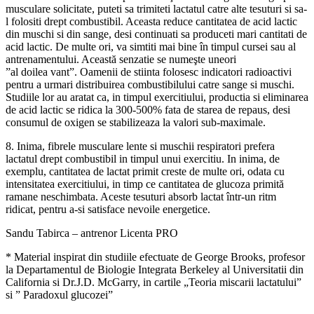
musculare solicitate, puteti sa trimiteti lactatul catre alte tesuturi si sa-
l folositi drept combustibil. Aceasta reduce cantitatea de acid lactic
din muschi si din sange, desi continuati sa produceti mari cantitati de
acid lactic. De multe ori, va simtiti mai bine în timpul cursei sau al
antrenamentului. Această senzatie se numeşte uneori
”al doilea vant”. Oamenii de stiinta folosesc indicatori radioactivi
pentru a urmari distribuirea combustibilului catre sange si muschi.
Studiile lor au aratat ca, in timpul exercitiului, productia si eliminarea
de acid lactic se ridica la 300-500% fata de starea de repaus, desi
consumul de oxigen se stabilizeaza la valori sub-maximale.
8. Inima, fibrele musculare lente si muschii respiratori prefera
lactatul drept combustibil in timpul unui exercitiu. In inima, de
exemplu, cantitatea de lactat primit creste de multe ori, odata cu
intensitatea exercitiului, in timp ce cantitatea de glucoza primită
ramane neschimbata. Aceste tesuturi absorb lactat într-un ritm
ridicat, pentru a-si satisface nevoile energetice.
Sandu Tabirca – antrenor Licenta PRO
* Material inspirat din studiile efectuate de George Brooks, profesor
la Departamentul de Biologie Integrata Berkeley al Universitatii din
California si Dr.J.D. McGarry, in cartile „Teoria miscarii lactatului”
si ” Paradoxul glucozei”