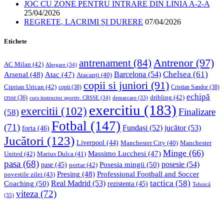
JOC CU ZONE PENTRU INTRARE DIN LINIA A-2-A
25/04/2026
REGRETE, LACRIMI ȘI DURERE
07/04/2026
Etichete
Antrenor
(97)
antrenament
(84)
AC Milan
(42)
Alergare
(34)
Chelsea
(61)
Barcelona
(54)
Arsenal
(48)
Atac
(47)
Atacanți
(40)
copii si juniori
(91)
Ciprian Urican
(42)
copii
(38)
Cristian Sandor
(38)
echipă
dribling
(42)
crsse
(36)
curs instructor sportiv. CRSSE
(34)
demarcare
(33)
exercitiu
(183)
exercitii
(102)
Finalizare
(58)
Fotbal
(147)
(71)
Fundași
(52)
jucător
(53)
forta
(46)
Jucători
(123)
Liverpool
(44)
Manchester
Manchester City
(40)
Minge
(66)
Massimo Lucchesi
(47)
United
(42)
Marius Dulca
(41)
pasa
(68)
Posesia mingii
(50)
posesie
(54)
pase
(45)
portar
(42)
Professional Football and Soccer
Presing
(48)
povestile zilei
(43)
tactica
(58)
Coaching
(50)
Real Madrid
(53)
rezistenta
(45)
Tehnică
viteza
(72)
(35)