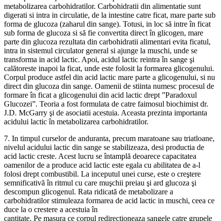
metabolizarea carbohidratilor. Carbohidratii din alimentatie sunt
digerati si intra in circulatie, de la intestine catre ficat, mare parte sub
forma de glucoza (zaharul din sange). Totusi, in loc să intre în ficat
sub forma de glucoza si să fie convertita direct în glicogen, mare
parte din glucoza rezultata din carbohidratii alimentari evita ficatul,
intra in sistemul circulator general si ajunge la muschi, unde se
transforma in acid lactic. Apoi, acidul lactic reintra în sange şi
calătoreste inapoi la ficat, unde este folosit la formarea glicogenului.
Corpul produce astfel din acid lactic mare parte a glicogenului, si nu
direct din glucoza din sange. Oamenii de stiinta numesc procesul de
formare în ficat a glicogenului din acid lactic drept ”Paradoxul
Glucozei”. Teoria a fost formulata de catre faimosul biochimist dr.
J.D. McGarry şi de asociatii acestuia. Aceasta prezinta importanta
acidului lactic în metabolizarea carbohidratilor.
7. In timpul curselor de anduranta, precum maratoane sau triatloane,
nivelul acidului lactic din sange se stabilizeaza, desi productia de
acid lactic creste. Acest lucru se întamplă deoarece capacitatea
oamenilor de a produce acid lactic este egala cu abilitatea de a-l
folosi drept combustibil. La inceputul unei curse, este o creştere
semnificativă în ritmul cu care muşchii preiau şi ard glucoza şi
descompun glicogenul. Rata ridicată de metabolizare a
carbohidratilor stimuleaza formarea de acid lactic in muschi, ceea ce
duce la o crestere a acestuia în
cantitate. Pe masura ce corpul redirecţioneaza sangele catre grupele