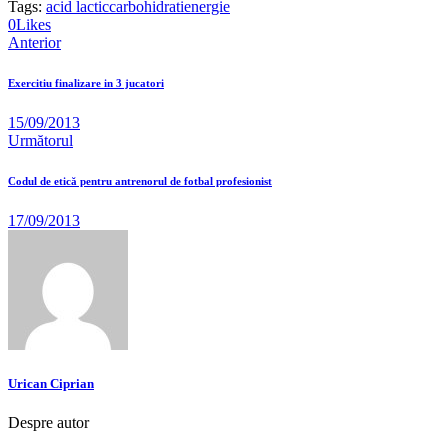
Tags:
acid lactic
carbohidrati
energie
0
Likes
Anterior
Exercitiu finalizare in 3 jucatori
15/09/2013
Următorul
Codul de etică pentru antrenorul de fotbal profesionist
17/09/2013
Urican Ciprian
Despre autor