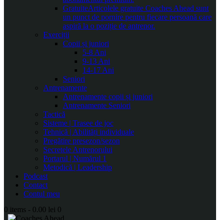
Gratuite
Articolele gratuite Coaches Ahead sunt
un punct de pornire pentru fiecare persoană care
aspiră la o poziție de antrenor.
Exerciții
Copii și juniori
5-8 Ani
9-13 Ani
14-17 Ani
Seniori
Antrenamente
Antrenamente copii și juniori
Antrenamente Seniori
Tactică
Sisteme | Trasee de joc
Tehnică | Abilități individuale
Pregătire presezon/sezon
Secretele Antrenorului
Portarul | Numărul 1
Metodică | Leadership
Podcast
Contact
Contul meu
0 items
-
0.00 lei
0