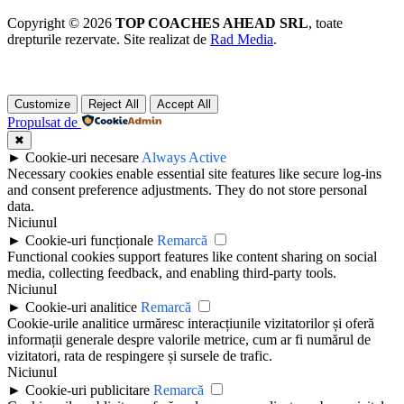
Copyright © 2026
TOP COACHES AHEAD SRL
, toate
drepturile rezervate. Site realizat de
Rad Media
.
Customize
Reject All
Accept All
Propulsat de
✖
►
Cookie-uri necesare
Always Active
Necessary cookies enable essential site features like secure log-ins
and consent preference adjustments. They do not store personal
data.
Niciunul
►
Cookie-uri funcționale
Remarcă
Functional cookies support features like content sharing on social
media, collecting feedback, and enabling third-party tools.
Niciunul
►
Cookie-uri analitice
Remarcă
Cookie-urile analitice urmăresc interacțiunile vizitatorilor și oferă
informații generale despre valorile metrice, cum ar fi numărul de
vizitatori, rata de respingere și sursele de trafic.
Niciunul
►
Cookie-uri publicitare
Remarcă