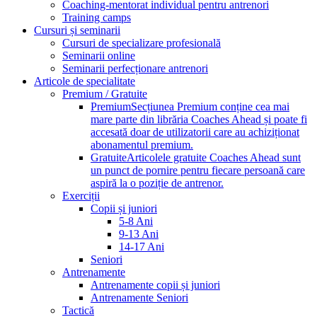
Coaching-mentorat individual pentru antrenori
Training camps
Cursuri și seminarii
Cursuri de specializare profesională
Seminarii online
Seminarii perfecționare antrenori
Articole de specialitate
Premium / Gratuite
Premium
Secțiunea Premium conține cea mai
mare parte din librăria Coaches Ahead și poate fi
accesată doar de utilizatorii care au achiziționat
abonamentul premium.
Gratuite
Articolele gratuite Coaches Ahead sunt
un punct de pornire pentru fiecare persoană care
aspiră la o poziție de antrenor.
Exerciții
Copii și juniori
5-8 Ani
9-13 Ani
14-17 Ani
Seniori
Antrenamente
Antrenamente copii și juniori
Antrenamente Seniori
Tactică