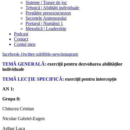
Sisteme | Trasee de joc
Tehnică | Abilități individuale
Pregătire presezon/sezon
Secretele Antrenorului
Portarul | Numărul 1
Metodică | Leadership
Podcast
Contact
Contul meu
facebook-1
twitter-x
dribble-new
instagram
TEMĂ GENERALĂ
: exerciții pentru dezvoltarea abilităților
individuale
TEMĂ LECȚIE SPECIFICĂ
: exerciții pentru intercepție
AN 1:
Grupa 8:
Chitucea Cristian
Nicolae Gabriel-Eugen
Arthur Luca