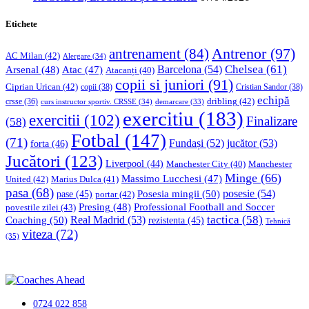
Etichete
Antrenor
(97)
antrenament
(84)
AC Milan
(42)
Alergare
(34)
Chelsea
(61)
Barcelona
(54)
Arsenal
(48)
Atac
(47)
Atacanți
(40)
copii si juniori
(91)
Ciprian Urican
(42)
copii
(38)
Cristian Sandor
(38)
echipă
dribling
(42)
crsse
(36)
curs instructor sportiv. CRSSE
(34)
demarcare
(33)
exercitiu
(183)
exercitii
(102)
Finalizare
(58)
Fotbal
(147)
(71)
Fundași
(52)
jucător
(53)
forta
(46)
Jucători
(123)
Liverpool
(44)
Manchester
Manchester City
(40)
Minge
(66)
Massimo Lucchesi
(47)
United
(42)
Marius Dulca
(41)
pasa
(68)
Posesia mingii
(50)
posesie
(54)
pase
(45)
portar
(42)
Professional Football and Soccer
Presing
(48)
povestile zilei
(43)
tactica
(58)
Coaching
(50)
Real Madrid
(53)
rezistenta
(45)
Tehnică
viteza
(72)
(35)
0724 022 858