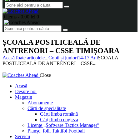
0 items
-
0.00 lei
0
ȘCOALA POSTLICEALĂ DE
ANTRENORI – CSSE TIMIȘOARA
Acasă
Toate articolele
...
Copii și juniori
14-17 Ani
ȘCOALA
POSTLICEALĂ DE ANTRENORI – CSSE...
Close
Acasă
Despre noi
Magazin
Abonamente
Cărți de specialitate
Cărți limba română
Cărți limba engleza
Licențe „Software Tactics Manager”
Planșe, folii Taktifol Football
Servicii