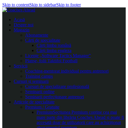
Skip to content
Skip to sidebar
Skip to footer
Acasă
Despre noi
Magazin
Abonamente
Cărți de specialitate
Cărți limba română
Cărți limba engleza
Licențe „Software Tactics Manager”
Planșe, folii Taktifol Football
Servicii
Coaching-mentorat individual pentru antrenori
Training camps
Cursuri și seminarii
Cursuri de specializare profesională
Seminarii online
Seminarii perfecționare antrenori
Articole de specialitate
Premium / Gratuite
Premium
Secțiunea Premium conține cea mai
mare parte din librăria Coaches Ahead și poate fi
accesată doar de utilizatorii care au achiziționat
abonamentul premium.