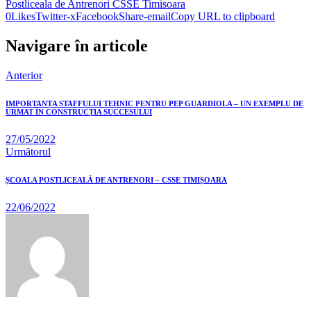
Postliceala de Antrenori CSSE Timisoara
0
Likes
Twitter-x
Facebook
Share-email
Copy URL to clipboard
Navigare în articole
Anterior
IMPORTANȚA STAFFULUI TEHNIC PENTRU PEP GUARDIOLA – UN EXEMPLU DE
URMAT ÎN CONSTRUCȚIA SUCCESULUI
27/05/2022
Următorul
ȘCOALA POSTLICEALĂ DE ANTRENORI – CSSE TIMIȘOARA
22/06/2022