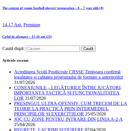
The content of young football players’ preparation – 6 – 7 year olds (4)
14-17 Ani
,
Premium
Ciclul de afirmare – 15-16 ani (23)
Caută după:
Articole recente
Acreditarea Școlii Postliceale CRSSE Timișoara confirmă
legalitatea și calitatea programului de formare a antrenorilor
31/07/2026
CONEXIUNILE – LEGĂTURILE ÎNTRE JUCĂTORI,
IMPORTANȚA TACTICĂ ȘI FUNCȚIONALITATEA
LOR
31/07/2026
PRESINGUL ULTRA-OFENSIV: CUM TRECEM DE LA
TEORIE LA PRACTICĂ PRIN INTERMEDIUL
PRINCIPIILOR ȘI EXERCIȚIILOR
25/05/2026
JOC CU ZONE PENTRU INTRARE DIN LINIA A-2-A
25/04/2026
REGRETE, LACRIMI ȘI DURERE
07/04/2026