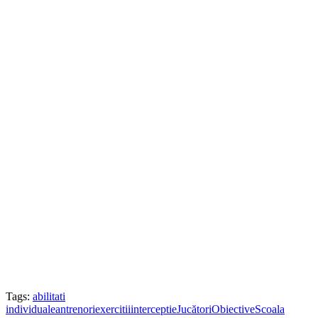
Tags:
abilitati
individuale
antrenori
exercitii
interceptie
Jucători
Obiective
Scoala