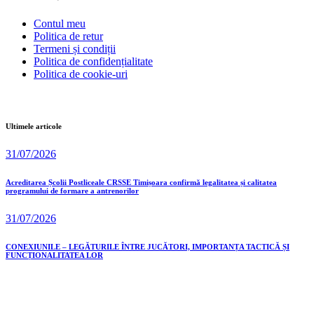
Contul meu
Politica de retur
Termeni și condiții
Politica de confidențialitate
Politica de cookie-uri
Ultimele articole
31/07/2026
Acreditarea Școlii Postliceale CRSSE Timișoara confirmă legalitatea și calitatea
programului de formare a antrenorilor
31/07/2026
CONEXIUNILE – LEGĂTURILE ÎNTRE JUCĂTORI, IMPORTANȚA TACTICĂ ȘI
FUNCȚIONALITATEA LOR