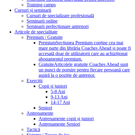
Training camps
Cursuri și seminarii
Cursuri de specializare profesională
Seminarii online
Seminarii perfecționare antrenori
Articole de specialitate
Premium / Gratuite
Premium
Secțiunea Premium conține cea mai
mare parte din librăria Coaches Ahead și poate fi
accesată doar de utilizatorii care au achiziționat
abonamentul premium.
Gratuite
Articolele gratuite Coaches Ahead sunt
un punct de pornire pentru fiecare persoană care
aspiră la o poziție de antrenor.
Exerciții
Copii și juniori
5-8 Ani
9-13 Ani
14-17 Ani
Seniori
Antrenamente
Antrenamente copii și juniori
Antrenamente Seniori
Tactică
Sisteme | Trasee de joc