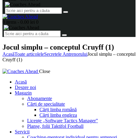
0 items
-
0.00 lei
0
Jocul simplu – conceptul Cruyff (1)
Acasă
Toate articolele
Secretele Antrenorului
Jocul simplu – conceptul
Cruyff (1)
Close
Acasă
Despre noi
Magazin
Abonamente
Cărți de specialitate
Cărți limba română
Cărți limba engleza
Licențe „Software Tactics Manager”
Planșe, folii Taktifol Football
Servicii
Coaching-mentorat individual pentru antrenori