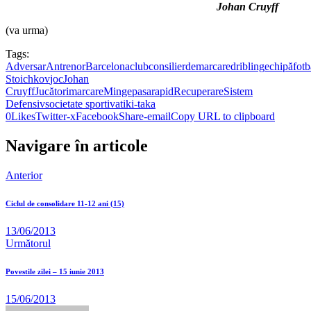
Johan Cruyff
(va urma)
Tags:
Adversar
Antrenor
Barcelona
club
consilier
demarcare
dribling
echipă
fotb
Stoichkov
joc
Johan
Cruyff
Jucători
marcare
Minge
pasa
rapid
Recuperare
Sistem
Defensiv
societate sportiva
tiki-taka
0
Likes
Twitter-x
Facebook
Share-email
Copy URL to clipboard
Navigare în articole
Anterior
Ciclul de consolidare 11-12 ani (15)
13/06/2013
Următorul
Povestile zilei – 15 iunie 2013
15/06/2013