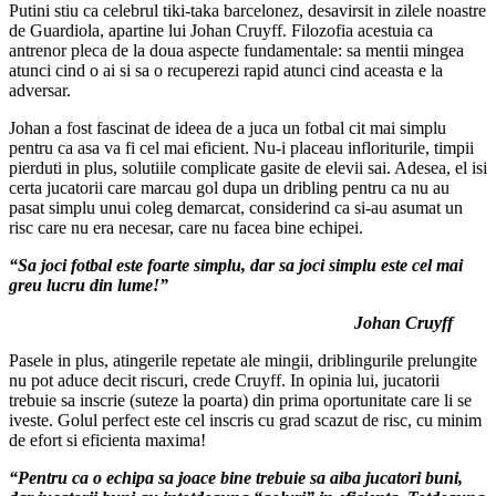
Putini stiu ca celebrul tiki-taka barcelonez, desavirsit in zilele noastre
de Guardiola, apartine lui Johan Cruyff. Filozofia acestuia ca
antrenor pleca de la doua aspecte fundamentale: sa mentii mingea
atunci cind o ai si sa o recuperezi rapid atunci cind aceasta e la
adversar.
Johan a fost fascinat de ideea de a juca un fotbal cit mai simplu
pentru ca asa va fi cel mai eficient. Nu-i placeau infloriturile, timpii
pierduti in plus, solutiile complicate gasite de elevii sai. Adesea, el isi
certa jucatorii care marcau gol dupa un dribling pentru ca nu au
pasat simplu unui coleg demarcat, considerind ca si-au asumat un
risc care nu era necesar, care nu facea bine echipei.
“Sa joci fotbal este foarte simplu, dar sa joci simplu este cel mai
greu lucru din lume!”
Johan Cruyff
Pasele in plus, atingerile repetate ale mingii, driblingurile prelungite
nu pot aduce decit riscuri, crede Cruyff. In opinia lui, jucatorii
trebuie sa inscrie (suteze la poarta) din prima oportunitate care li se
iveste. Golul perfect este cel inscris cu grad scazut de risc, cu minim
de efort si eficienta maxima!
“Pentru ca o echipa sa joace bine trebuie sa aiba jucatori buni,