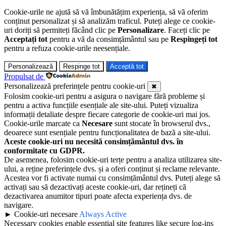
Cookie-urile ne ajută să vă îmbunătățim experiența, să vă oferim
conținut personalizat și să analizăm traficul. Puteți alege ce cookie-
uri doriți să permiteți făcând clic pe
Personalizare
. Faceți clic pe
Acceptați tot
pentru a vă da consimțământul sau pe
Respingeți tot
pentru a refuza cookie-urile neesențiale.
Personalizează
Respinge tot
Acceptă tot
Propulsat de
Personalizează preferințele pentru cookie-uri
✖
Folosim cookie-uri pentru a asigura o navigare fără probleme și
pentru a activa funcțiile esențiale ale site-ului. Puteți vizualiza
informații detaliate despre fiecare categorie de cookie-uri mai jos.
Cookie-urile marcate ca
Necesare
sunt stocate în browserul dvs.,
deoarece sunt esențiale pentru funcționalitatea de bază a site-ului.
Aceste cookie-uri nu necesită consimțământul dvs. în
conformitate cu GDPR.
De asemenea, folosim cookie-uri terțe pentru a analiza utilizarea site-
ului, a reține preferințele dvs. și a oferi conținut și reclame relevante.
Acestea vor fi activate numai cu consimțământul dvs. Puteți alege să
activați sau să dezactivați aceste cookie-uri, dar rețineți că
dezactivarea anumitor tipuri poate afecta experiența dvs. de
navigare.
►
Cookie-uri necesare
Always Active
Necessary cookies enable essential site features like secure log-ins