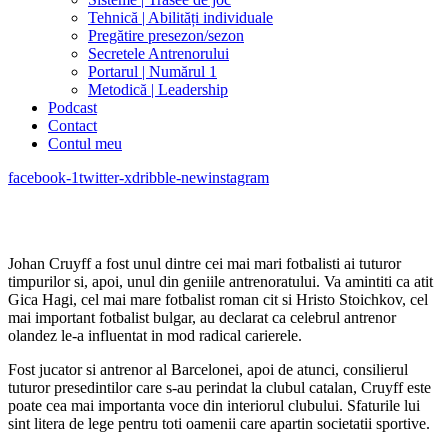
Tehnică | Abilități individuale
Pregătire presezon/sezon
Secretele Antrenorului
Portarul | Numărul 1
Metodică | Leadership
Podcast
Contact
Contul meu
facebook-1
twitter-x
dribble-new
instagram
Johan Cruyff a fost unul dintre cei mai mari fotbalisti ai tuturor
timpurilor si, apoi, unul din geniile antrenoratului. Va amintiti ca atit
Gica Hagi, cel mai mare fotbalist roman cit si Hristo Stoichkov, cel
mai important fotbalist bulgar, au declarat ca celebrul antrenor
olandez le-a influentat in mod radical carierele.
Fost jucator si antrenor al Barcelonei, apoi de atunci, consilierul
tuturor presedintilor care s-au perindat la clubul catalan, Cruyff este
poate cea mai importanta voce din interiorul clubului. Sfaturile lui
sint litera de lege pentru toti oamenii care apartin societatii sportive.