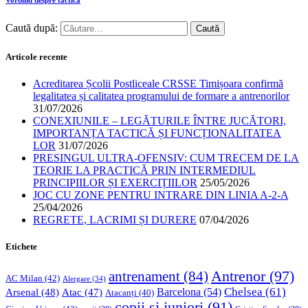
Vorbind despre tactica
Caută după:
Articole recente
Acreditarea Școlii Postliceale CRSSE Timișoara confirmă
legalitatea și calitatea programului de formare a antrenorilor
31/07/2026
CONEXIUNILE – LEGĂTURILE ÎNTRE JUCĂTORI,
IMPORTANȚA TACTICĂ ȘI FUNCȚIONALITATEA
LOR
31/07/2026
PRESINGUL ULTRA-OFENSIV: CUM TRECEM DE LA
TEORIE LA PRACTICĂ PRIN INTERMEDIUL
PRINCIPIILOR ȘI EXERCIȚIILOR
25/05/2026
JOC CU ZONE PENTRU INTRARE DIN LINIA A-2-A
25/04/2026
REGRETE, LACRIMI ȘI DURERE
07/04/2026
Etichete
Antrenor
(97)
antrenament
(84)
AC Milan
(42)
Alergare
(34)
Chelsea
(61)
Barcelona
(54)
Arsenal
(48)
Atac
(47)
Atacanți
(40)
copii si juniori
(91)