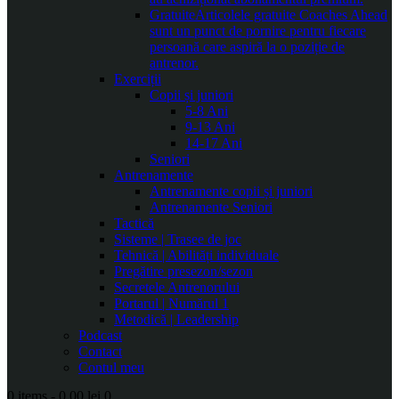
Gratuite
Articolele gratuite Coaches Ahead
sunt un punct de pornire pentru fiecare
persoană care aspiră la o poziție de
antrenor.
Exerciții
Copii și juniori
5-8 Ani
9-13 Ani
14-17 Ani
Seniori
Antrenamente
Antrenamente copii și juniori
Antrenamente Seniori
Tactică
Sisteme | Trasee de joc
Tehnică | Abilități individuale
Pregătire presezon/sezon
Secretele Antrenorului
Portarul | Numărul 1
Metodică | Leadership
Podcast
Contact
Contul meu
0 items
-
0.00 lei
0