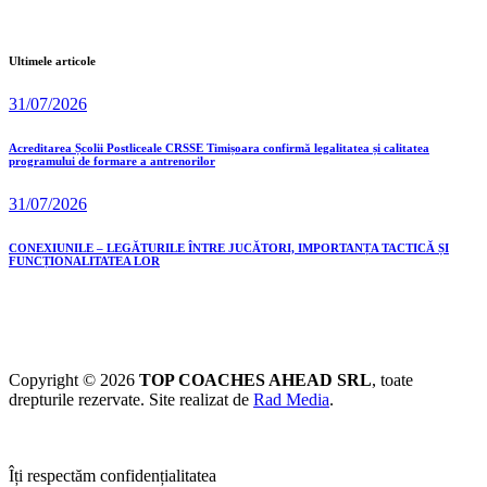
Ultimele articole
31/07/2026
Acreditarea Școlii Postliceale CRSSE Timișoara confirmă legalitatea și calitatea
programului de formare a antrenorilor
31/07/2026
CONEXIUNILE – LEGĂTURILE ÎNTRE JUCĂTORI, IMPORTANȚA TACTICĂ ȘI
FUNCȚIONALITATEA LOR
Copyright © 2026
TOP COACHES AHEAD SRL
, toate
drepturile rezervate. Site realizat de
Rad Media
.
Îți respectăm confidențialitatea