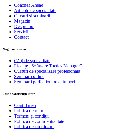
Coaches Ahead
Articole de specialitate
Cursuri și seminarii
Magazin
Despre noi
Servicii
Contact
Magazin / cursuri
Cărți de specialitate
Licențe „Software Tactics Manager”
Cursuri de specializare profesională
Seminarii online
Seminarii perfecționare antrenori
Utile / confidențialitate
Contul meu
Politica de retur
Termeni și condiții
Politica de confidențialitate
Politica de cookie-uri