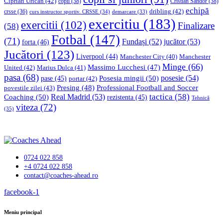
Ciprian Urican
(42)
copii
(38)
Cristian Sandor
(38)
echipă
dribling
(42)
crsse
(36)
curs instructor sportiv. CRSSE
(34)
demarcare
(33)
exercitiu
(183)
exercitii
(102)
Finalizare
(58)
Fotbal
(147)
(71)
Fundași
(52)
jucător
(53)
forta
(46)
Jucători
(123)
Liverpool
(44)
Manchester
Manchester City
(40)
Minge
(66)
Massimo Lucchesi
(47)
United
(42)
Marius Dulca
(41)
pasa
(68)
Posesia mingii
(50)
posesie
(54)
pase
(45)
portar
(42)
Professional Football and Soccer
Presing
(48)
povestile zilei
(43)
tactica
(58)
Coaching
(50)
Real Madrid
(53)
rezistenta
(45)
Tehnică
viteza
(72)
(35)
0724 022 858
+4 0724 022 858
contact@coaches-ahead.ro
facebook-1
Meniu principal