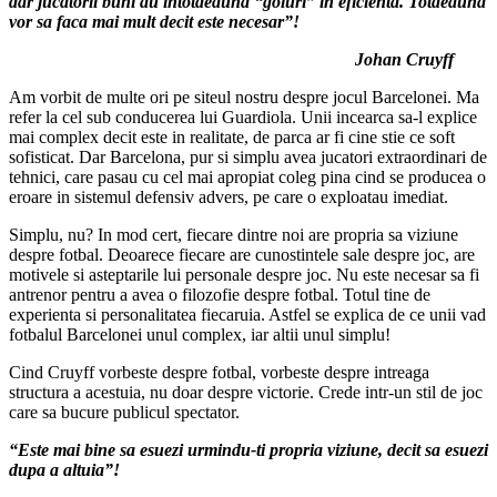
dar jucatorii buni au intotdeauna “goluri” in eficienta. Totdeauna
vor sa faca mai mult decit este necesar”!
Johan Cruyff
Am vorbit de multe ori pe siteul nostru despre jocul Barcelonei. Ma
refer la cel sub conducerea lui Guardiola. Unii incearca sa-l explice
mai complex decit este in realitate, de parca ar fi cine stie ce soft
sofisticat. Dar Barcelona, pur si simplu avea jucatori extraordinari de
tehnici, care pasau cu cel mai apropiat coleg pina cind se producea o
eroare in sistemul defensiv advers, pe care o exploatau imediat.
Simplu, nu? In mod cert, fiecare dintre noi are propria sa viziune
despre fotbal. Deoarece fiecare are cunostintele sale despre joc, are
motivele si asteptarile lui personale despre joc. Nu este necesar sa fi
antrenor pentru a avea o filozofie despre fotbal. Totul tine de
experienta si personalitatea fiecaruia. Astfel se explica de ce unii vad
fotbalul Barcelonei unul complex, iar altii unul simplu!
Cind Cruyff vorbeste despre fotbal, vorbeste despre intreaga
structura a acestuia, nu doar despre victorie. Crede intr-un stil de joc
care sa bucure publicul spectator.
“Este mai bine sa esuezi urmindu-ti propria viziune, decit sa esuezi
dupa a altuia”!