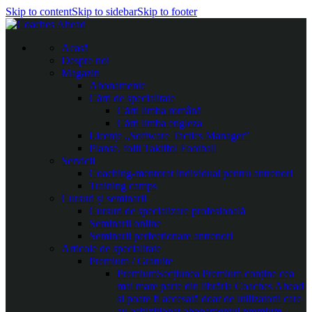
Skip to content
Skip to sidebar
Skip to footer
Acasă
Despre noi
Magazin
Abonamente
Cărți de specialitate
Cărți limba română
Cărți limba engleza
Licențe „Software Tactics Manager”
Planșe, folii Taktifol Football
Servicii
Coaching-mentorat individual pentru antrenori
Training camps
Cursuri și seminarii
Cursuri de specializare profesională
Seminarii online
Seminarii perfecționare antrenori
Articole de specialitate
Premium / Gratuite
Premium
Secțiunea Premium conține cea
mai mare parte din librăria Coaches Ahead
și poate fi accesată doar de utilizatorii care
au achiziționat abonamentul premium.