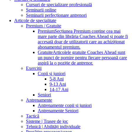
Cursuri de specializare profesională
Seminarii online
Seminarii perfecționare antrenori
Articole de specialitate
Premium / Gratuite
Premium
Secțiunea Premium conține cea mai
mare parte din librăria Coaches Ahead și poate fi
accesată doar de utilizatorii care au achiziționat
abonamentul premium.
Gratuite
Articolele gratuite Coaches Ahead sunt
un punct de pornire pentru fiecare persoană care
aspiră la o poziție de antrenor.
Exerciții
Copii și juniori
5-8 Ani
9-13 Ani
14-17 Ani
Seniori
Antrenamente
Antrenamente copii și juniori
Antrenamente Seniori
Tactică
Sisteme | Trasee de joc
Tehnică | Abilități individuale
Pregătire presezon/sezon