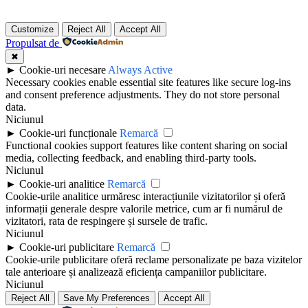
Customize
Reject All
Accept All
Propulsat de
✖
►
Cookie-uri necesare
Always Active
Necessary cookies enable essential site features like secure log-ins
and consent preference adjustments. They do not store personal
data.
Niciunul
►
Cookie-uri funcționale
Remarcă
Functional cookies support features like content sharing on social
media, collecting feedback, and enabling third-party tools.
Niciunul
►
Cookie-uri analitice
Remarcă
Cookie-urile analitice urmăresc interacțiunile vizitatorilor și oferă
informații generale despre valorile metrice, cum ar fi numărul de
vizitatori, rata de respingere și sursele de trafic.
Niciunul
►
Cookie-uri publicitare
Remarcă
Cookie-urile publicitare oferă reclame personalizate pe baza vizitelor
tale anterioare și analizează eficiența campaniilor publicitare.
Niciunul
Reject All
Save My Preferences
Accept All