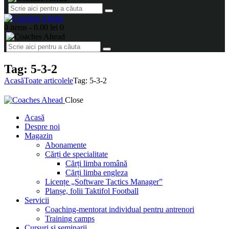
0 items
-
0.00 lei
0
Tag: 5-3-2
Acasă
Toate articolele
Tag: 5-3-2
Close
Acasă
Despre noi
Magazin
Abonamente
Cărți de specialitate
Cărți limba română
Cărți limba engleza
Licențe „Software Tactics Manager”
Planșe, folii Taktifol Football
Servicii
Coaching-mentorat individual pentru antrenori
Training camps
Cursuri și seminarii