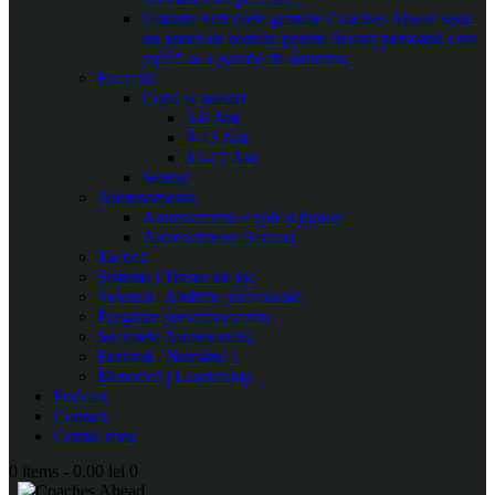
Gratuite
Articolele gratuite Coaches Ahead sunt
un punct de pornire pentru fiecare persoană care
aspiră la o poziție de antrenor.
Exerciții
Copii și juniori
5-8 Ani
9-13 Ani
14-17 Ani
Seniori
Antrenamente
Antrenamente copii și juniori
Antrenamente Seniori
Tactică
Sisteme | Trasee de joc
Tehnică | Abilități individuale
Pregătire presezon/sezon
Secretele Antrenorului
Portarul | Numărul 1
Metodică | Leadership
Podcast
Contact
Contul meu
0 items
-
0.00 lei
0