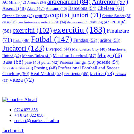
Antrenor
(97)
antrenament
(84)
AC Milan
(42)
Alergare
(34)
Chelsea
(61)
Barcelona
(54)
Arsenal
(48)
Atac
(47)
Atacanți
(40)
copii si juniori
(91)
Ciprian Urican
(42)
copii
(38)
Cristian Sandor
(38)
echipă
dribling
(42)
crsse
(36)
curs instructor sportiv. CRSSE
(34)
demarcare
(33)
exercitiu
(183)
exercitii
(102)
Finalizare
(58)
Fotbal
(147)
(71)
Fundași
(52)
jucător
(53)
forta
(46)
Jucători
(123)
Liverpool
(44)
Manchester
Manchester City
(40)
Minge
(66)
Massimo Lucchesi
(47)
United
(42)
Marius Dulca
(41)
pasa
(68)
Posesia mingii
(50)
posesie
(54)
pase
(45)
portar
(42)
Professional Football and Soccer
Presing
(48)
povestile zilei
(43)
tactica
(58)
Coaching
(50)
Real Madrid
(53)
rezistenta
(45)
Tehnică
viteza
(72)
(35)
0724 022 858
+4 0724 022 858
contact@coaches-ahead.ro
facebook-1