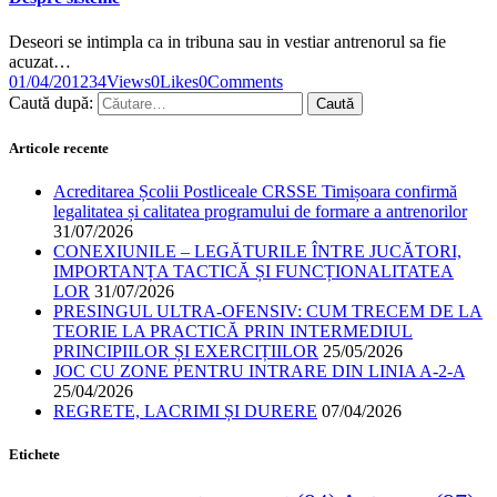
Deseori se intimpla ca in tribuna sau in vestiar antrenorul sa fie
acuzat…
01/04/2012
34
Views
0
Likes
0
Comments
Caută după:
Articole recente
Acreditarea Școlii Postliceale CRSSE Timișoara confirmă
legalitatea și calitatea programului de formare a antrenorilor
31/07/2026
CONEXIUNILE – LEGĂTURILE ÎNTRE JUCĂTORI,
IMPORTANȚA TACTICĂ ȘI FUNCȚIONALITATEA
LOR
31/07/2026
PRESINGUL ULTRA-OFENSIV: CUM TRECEM DE LA
TEORIE LA PRACTICĂ PRIN INTERMEDIUL
PRINCIPIILOR ȘI EXERCIȚIILOR
25/05/2026
JOC CU ZONE PENTRU INTRARE DIN LINIA A-2-A
25/04/2026
REGRETE, LACRIMI ȘI DURERE
07/04/2026
Etichete