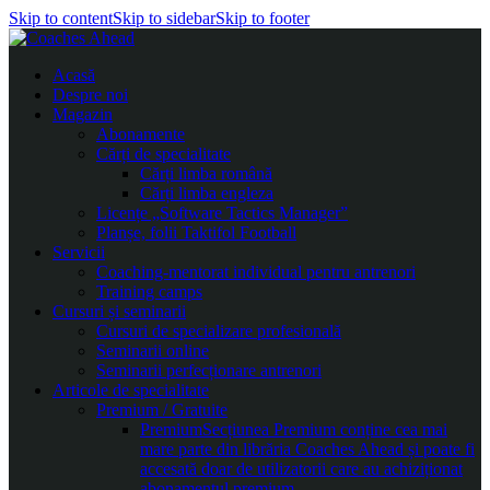
Skip to content
Skip to sidebar
Skip to footer
Acasă
Despre noi
Magazin
Abonamente
Cărți de specialitate
Cărți limba română
Cărți limba engleza
Licențe „Software Tactics Manager”
Planșe, folii Taktifol Football
Servicii
Coaching-mentorat individual pentru antrenori
Training camps
Cursuri și seminarii
Cursuri de specializare profesională
Seminarii online
Seminarii perfecționare antrenori
Articole de specialitate
Premium / Gratuite
Premium
Secțiunea Premium conține cea mai
mare parte din librăria Coaches Ahead și poate fi
accesată doar de utilizatorii care au achiziționat
abonamentul premium.