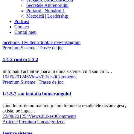
Secretele Antrenorului
Portarul | Numărul 1
Metodică | Leadership
Podcast
Contact
Contul meu
facebook-1
twitter-x
dribble-new
instagram
Premium
Sisteme | Trasee de joc
4-4-2 contra 5-3-2
In fotbalul actual se joaca in doua sisteme: cu 4 sau cu 5…
10/09/2012
46
Views
0
Likes
0
Comments
Premium
Sisteme | Trasee de joc
1-3-5-2 sau tentatia bumerangului
Cind lucrurile nu mai merg cum trebuie si rezultatele dezamagesc,
exista, pe linga…
22/08/2012
54
Views
0
Likes
0
Comments
Articole
Premium
Uncategorized
Despre sisteme