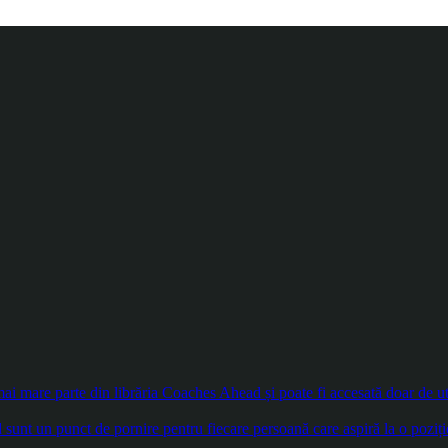
 mare parte din librăria Coaches Ahead și poate fi accesată doar de util
sunt un punct de pornire pentru fiecare persoană care aspiră la o poziți