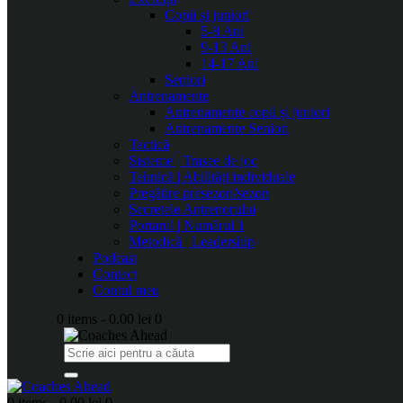
Copii și juniori
5-8 Ani
9-13 Ani
14-17 Ani
Seniori
Antrenamente
Antrenamente copii și juniori
Antrenamente Seniori
Tactică
Sisteme | Trasee de joc
Tehnică | Abilități individuale
Pregătire presezon/sezon
Secretele Antrenorului
Portarul | Numărul 1
Metodică | Leadership
Podcast
Contact
Contul meu
0 items
-
0.00 lei
0
0 items
-
0.00 lei
0