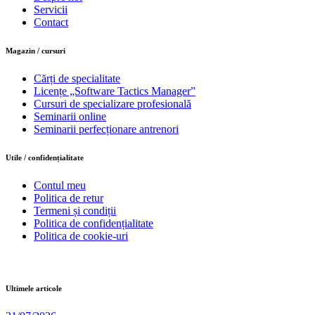
Servicii
Contact
Magazin / cursuri
Cărți de specialitate
Licențe „Software Tactics Manager”
Cursuri de specializare profesională
Seminarii online
Seminarii perfecționare antrenori
Utile / confidențialitate
Contul meu
Politica de retur
Termeni și condiții
Politica de confidențialitate
Politica de cookie-uri
Ultimele articole