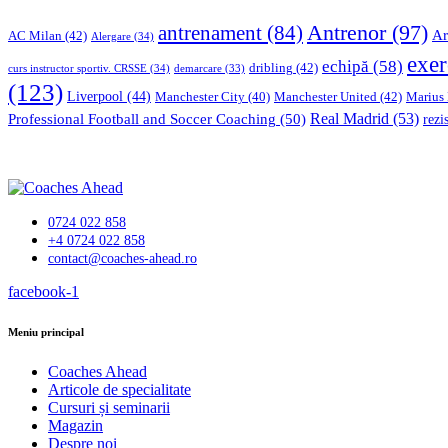
Antrenor
(97)
antrenament
(84)
Ar
AC Milan
(42)
Alergare
(34)
exer
echipă
(58)
dribling
(42)
curs instructor sportiv. CRSSE
(34)
demarcare
(33)
(123)
Liverpool
(44)
Manchester United
(42)
Marius
Manchester City
(40)
Professional Football and Soccer Coaching
(50)
Real Madrid
(53)
rezi
0724 022 858
+4 0724 022 858
contact@coaches-ahead.ro
facebook-1
Meniu principal
Coaches Ahead
Articole de specialitate
Cursuri și seminarii
Magazin
Despre noi