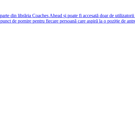
rte din librăria Coaches Ahead și poate fi accesată doar de utilizatori
unct de pornire pentru fiecare persoană care aspiră la o poziție de antr