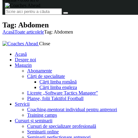
Tag: Abdomen
Acasă
Toate articolele
Tag: Abdomen
Close
Acasă
Despre noi
Magazin
Abonamente
Cărți de specialitate
Cărți limba română
Cărți limba engleza
Licențe „Software Tactics Manager”
Planșe, folii Taktifol Football
Servicii
Coaching-mentorat individual pentru antrenori
Training camps
Cursuri și seminarii
Cursuri de specializare profesională
Seminarii online
Seminarii perfecționare antrenori