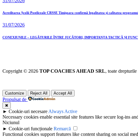
31/07/2026
Acreditarea Școlii Postliceale CRSSE Timișoara confirmă legalitatea și calitatea programu
31/07/2026
CONEXIUNILE – LEGĂTURILE ÎNTRE JUCĂTORI, IMPORTANȚA TACTICĂ ȘI FUN
Copyright © 2026
TOP COACHES AHEAD SRL
, toate drepturile
Customize
Reject All
Accept All
Propulsat de
✖
►
Cookie-uri necesare
Always Active
Necessary cookies enable essential site features like secure log-ins a
Niciunul
►
Cookie-uri funcționale
Remarcă
Functional cookies support features like content sharing on social medi