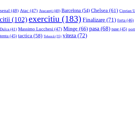
Chelsea
(61)
Barcelona
(54)
senal
(48)
Atac
(47)
Ciprian U
Atacanți
(40)
exercitiu
(183)
citii
(102)
Finalizare
(71)
forta
(46)
pasa
(68)
Minge
(66)
Massimo Lucchesi
(47)
 Dulca
(41)
pase
(45)
port
viteza
(72)
tactica
(58)
stenta
(45)
Tehnică
(35)