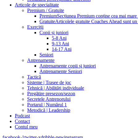
Articole de specialitate
Premium / Gratuite
Premium
Secțiunea Premium conține cea mai mare pa
Gratuite
Articolele gratuite Coaches Ahead sunt un p
Exerciții
Copii și juniori
5-8 Ani
9-13 Ani
14-17 Ani
Seniori
Antrenamente
Antrenamente copii și juniori
Antrenamente Seniori
Tactică
Sisteme | Trasee de joc
Tehnică | Abilități individuale
Pregătire presezon/sezon
Secretele Antrenorului
Portarul | Numărul 1
Metodică | Leadership
Podcast
Contact
Contul meu
facebook-1
twitter-x
dribble-new
instagram