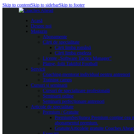
Skip to content
Skip to sidebar
Skip to footer
Acasă
Despre noi
Magazin
Abonamente
Cărți de specialitate
Cărți limba română
Cărți limba engleza
Licențe „Software Tactics Manager”
Planșe, folii Taktifol Football
Servicii
Coaching-mentorat individual pentru antrenori
Training camps
Cursuri și seminarii
Cursuri de specializare profesională
Seminarii online
Seminarii perfecționare antrenori
Articole de specialitate
Premium / Gratuite
Premium
Secțiunea Premium conține cea mai
abonamentul premium.
Gratuite
Articolele gratuite Coaches Ahead 
Exerciții