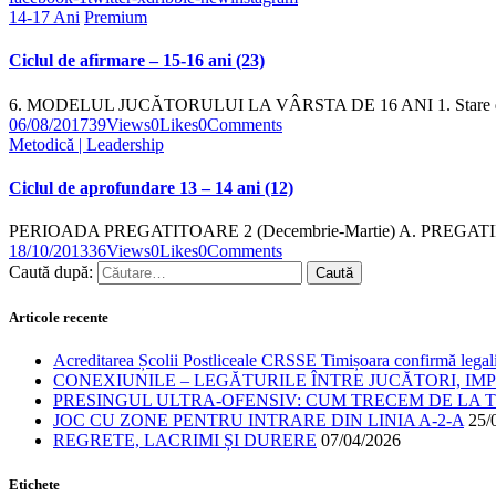
14-17 Ani
Premium
Ciclul de afirmare – 15-16 ani (23)
6. MODELUL JUCĂTORULUI LA VÂRSTA DE 16 ANI 1. Stare de 
06/08/2017
39
Views
0
Likes
0
Comments
Metodică | Leadership
Ciclul de aprofundare 13 – 14 ani (12)
PERIOADA PREGATITOARE 2 (Decembrie-Martie) A. PREGATIRE FI
18/10/2013
36
Views
0
Likes
0
Comments
Caută după:
Articole recente
Acreditarea Școlii Postliceale CRSSE Timișoara confirmă legalit
CONEXIUNILE – LEGĂTURILE ÎNTRE JUCĂTORI, IM
PRESINGUL ULTRA-OFENSIV: CUM TRECEM DE LA TE
JOC CU ZONE PENTRU INTRARE DIN LINIA A-2-A
25/
REGRETE, LACRIMI ȘI DURERE
07/04/2026
Etichete