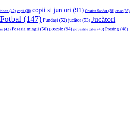
copii si juniori
(91)
rican
(42)
copii
(38)
Cristian Sandor
(38)
crsse
(36)
Fotbal
(147)
Jucători
Fundași
(52)
jucător
(53)
Posesia mingii
(50)
posesie
(54)
Presing
(48)
ar
(42)
povestile zilei
(43)