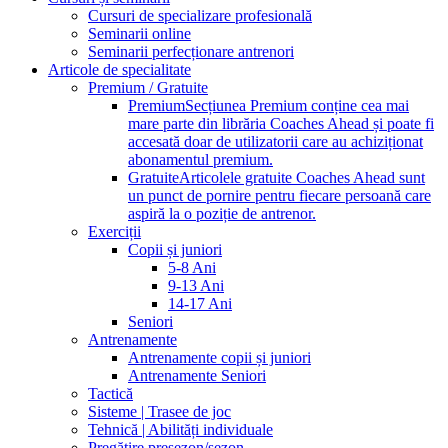
Cursuri de specializare profesională
Seminarii online
Seminarii perfecționare antrenori
Articole de specialitate
Premium / Gratuite
Premium
Secțiunea Premium conține cea mai
mare parte din librăria Coaches Ahead și poate fi
accesată doar de utilizatorii care au achiziționat
abonamentul premium.
Gratuite
Articolele gratuite Coaches Ahead sunt
un punct de pornire pentru fiecare persoană care
aspiră la o poziție de antrenor.
Exerciții
Copii și juniori
5-8 Ani
9-13 Ani
14-17 Ani
Seniori
Antrenamente
Antrenamente copii și juniori
Antrenamente Seniori
Tactică
Sisteme | Trasee de joc
Tehnică | Abilități individuale
Pregătire presezon/sezon