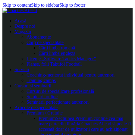
Skip to content
Skip to sidebar
Skip to footer
Acasă
Despre noi
Magazin
Abonamente
Cărți de specialitate
Cărți limba română
Cărți limba engleza
Licențe „Software Tactics Manager”
Planșe, folii Taktifol Football
Servicii
Coaching-mentorat individual pentru antrenori
Training camps
Cursuri și seminarii
Cursuri de specializare profesională
Seminarii online
Seminarii perfecționare antrenori
Articole de specialitate
Premium / Gratuite
Premium
Secțiunea Premium conține cea mai
mare parte din librăria Coaches Ahead și poate fi
accesată doar de utilizatorii care au achiziționat
abonamentul premium.