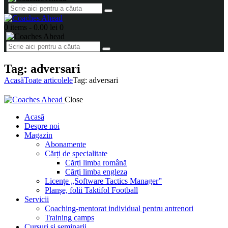
0 items
-
0.00 lei
0
Tag: adversari
Acasă
Toate articolele
Tag: adversari
Close
Acasă
Despre noi
Magazin
Abonamente
Cărți de specialitate
Cărți limba română
Cărți limba engleza
Licențe „Software Tactics Manager”
Planșe, folii Taktifol Football
Servicii
Coaching-mentorat individual pentru antrenori
Training camps
Cursuri și seminarii