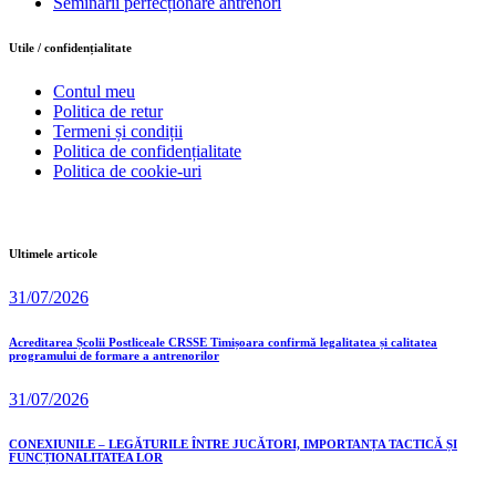
Seminarii perfecționare antrenori
Utile / confidențialitate
Contul meu
Politica de retur
Termeni și condiții
Politica de confidențialitate
Politica de cookie-uri
Ultimele articole
31/07/2026
Acreditarea Școlii Postliceale CRSSE Timișoara confirmă legalitatea și calitatea
programului de formare a antrenorilor
31/07/2026
CONEXIUNILE – LEGĂTURILE ÎNTRE JUCĂTORI, IMPORTANȚA TACTICĂ ȘI
FUNCȚIONALITATEA LOR