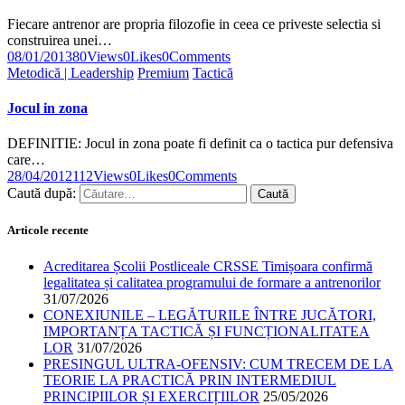
Fiecare antrenor are propria filozofie in ceea ce priveste selectia si
construirea unei…
08/01/2013
80
Views
0
Likes
0
Comments
Metodică | Leadership
Premium
Tactică
Jocul in zona
DEFINITIE: Jocul in zona poate fi definit ca o tactica pur defensiva
care…
28/04/2012
112
Views
0
Likes
0
Comments
Caută după:
Articole recente
Acreditarea Școlii Postliceale CRSSE Timișoara confirmă
legalitatea și calitatea programului de formare a antrenorilor
31/07/2026
CONEXIUNILE – LEGĂTURILE ÎNTRE JUCĂTORI,
IMPORTANȚA TACTICĂ ȘI FUNCȚIONALITATEA
LOR
31/07/2026
PRESINGUL ULTRA-OFENSIV: CUM TRECEM DE LA
TEORIE LA PRACTICĂ PRIN INTERMEDIUL
PRINCIPIILOR ȘI EXERCIȚIILOR
25/05/2026