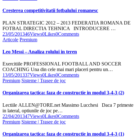
Cresterea competitivitatii fotbalului romanesc
PLAN STRATEGIC 2012 – 2013 FEDERATIA ROMANA DE
FOTBAL DIRECTIA TEHNICA INTRODUCERE …
23/05/2013
46
Views
0
Likes
0
Comments
Articole
Premium
Leo Messi – Analiza rolului in teren
Exercitiile PROFESSIONAL FOOTBALL AND SOCCER
COACHING Una din cele mai mari placeri pentru un…
13/05/2013
37
Views
0
Likes
0
Comments
Premium
Sisteme | Trasee de joc
Organizarea tactica: faza de constructie in modul 3-4-3 (2)
Lectiile ALLEN@TORE.net Massimo Lucchesi Daca 7 primeste
in lateral, optiunile de joc pe…
22/04/2013
47
Views
0
Likes
0
Comments
Premium
Sisteme | Trasee de joc
Organizarea tactica: faza de constructie in modul 3-4-3 (1)