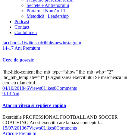
Secretele Antrenorului
Portarul | Numărul 1
Metodică | Leadership
Podcast
Contact
Contul meu
facebook-1
twitter-x
dribble-new
instagram
14-17 Ani
Premium
Cerc de posesie
[ihc-hide-content ihc_mb_type=”show” ihc_mb_who=”2″
ihc_mb_template=”3″ ] Organizarea exercitiului Se marcheaza un
cerc cu diametrul…
04/10/2018
46
Views
0
Likes
0
Comments
9-13 Ani
Atac in viteza si repliere rapida
Exercitiile PROFESSIONAL FOOTBALL AND SOCCER
COACHING Acest exercitiu are la baza conceptul…
15/07/2013
67
Views
0
Likes
0
Comments
Articole
Premium