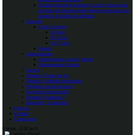
Gratuite
Articolele gratuite Coaches Ahead sunt
un punct de pornire pentru fiecare persoană care
aspiră la o poziție de antrenor.
Exerciții
Copii și juniori
5-8 Ani
9-13 Ani
14-17 Ani
Seniori
Antrenamente
Antrenamente copii și juniori
Antrenamente Seniori
Tactică
Sisteme | Trasee de joc
Tehnică | Abilități individuale
Pregătire presezon/sezon
Secretele Antrenorului
Portarul | Numărul 1
Metodică | Leadership
Podcast
Contact
Contul meu
0 items
-
0.00 lei
0