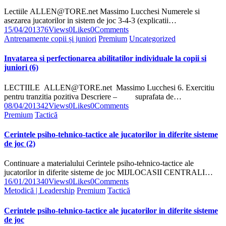
Lectiile ALLEN@TORE.net Massimo Lucchesi Numerele si
asezarea jucatorilor in sistem de joc 3-4-3 (explicatii…
15/04/2013
76
Views
0
Likes
0
Comments
Antrenamente copii și juniori
Premium
Uncategorized
Invatarea si perfectionarea abilitatilor individuale la copii si
juniori (6)
LECTIILE ALLEN@TORE.net Massimo Lucchesi 6. Exercitiu
pentru tranzitia pozitiva Descriere – suprafata de…
08/04/2013
42
Views
0
Likes
0
Comments
Premium
Tactică
Cerintele psiho-tehnico-tactice ale jucatorilor in diferite sisteme
de joc (2)
Continuare a materialului Cerintele psiho-tehnico-tactice ale
jucatorilor in diferite sisteme de joc MIJLOCASII CENTRALI…
16/01/2013
40
Views
0
Likes
0
Comments
Metodică | Leadership
Premium
Tactică
Cerintele psiho-tehnico-tactice ale jucatorilor in diferite sisteme
de joc