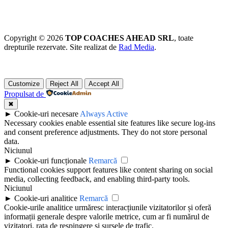
Copyright © 2026
TOP COACHES AHEAD SRL
, toate
drepturile rezervate. Site realizat de
Rad Media
.
Customize
Reject All
Accept All
Propulsat de
✖
►
Cookie-uri necesare
Always Active
Necessary cookies enable essential site features like secure log-ins
and consent preference adjustments. They do not store personal
data.
Niciunul
►
Cookie-uri funcționale
Remarcă
Functional cookies support features like content sharing on social
media, collecting feedback, and enabling third-party tools.
Niciunul
►
Cookie-uri analitice
Remarcă
Cookie-urile analitice urmăresc interacțiunile vizitatorilor și oferă
informații generale despre valorile metrice, cum ar fi numărul de
vizitatori, rata de respingere și sursele de trafic.