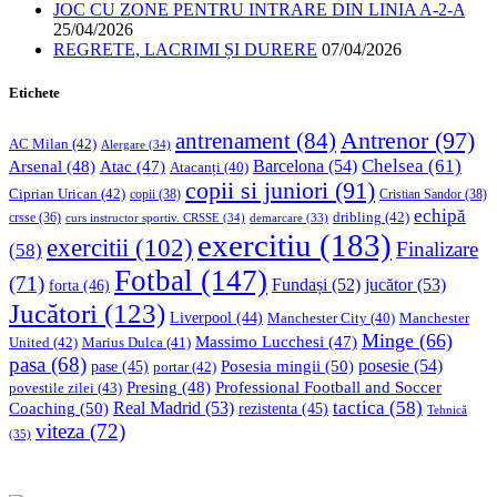
JOC CU ZONE PENTRU INTRARE DIN LINIA A-2-A
25/04/2026
REGRETE, LACRIMI ȘI DURERE
07/04/2026
Etichete
Antrenor
(97)
antrenament
(84)
AC Milan
(42)
Alergare
(34)
Chelsea
(61)
Barcelona
(54)
Arsenal
(48)
Atac
(47)
Atacanți
(40)
copii si juniori
(91)
Ciprian Urican
(42)
copii
(38)
Cristian Sandor
(38)
echipă
dribling
(42)
crsse
(36)
curs instructor sportiv. CRSSE
(34)
demarcare
(33)
exercitiu
(183)
exercitii
(102)
Finalizare
(58)
Fotbal
(147)
(71)
Fundași
(52)
jucător
(53)
forta
(46)
Jucători
(123)
Liverpool
(44)
Manchester
Manchester City
(40)
Minge
(66)
Massimo Lucchesi
(47)
United
(42)
Marius Dulca
(41)
pasa
(68)
Posesia mingii
(50)
posesie
(54)
pase
(45)
portar
(42)
Professional Football and Soccer
Presing
(48)
povestile zilei
(43)
tactica
(58)
Coaching
(50)
Real Madrid
(53)
rezistenta
(45)
Tehnică
viteza
(72)
(35)