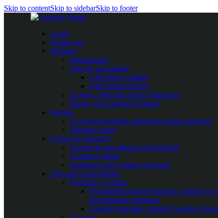
Skip to content
Skip to sidebar
Skip to footer
Acasă
Despre noi
Magazin
Abonamente
Cărți de specialitate
Cărți limba română
Cărți limba engleza
Licențe „Software Tactics Manager”
Planșe, folii Taktifol Football
Servicii
Coaching-mentorat individual pentru antrenori
Training camps
Cursuri și seminarii
Cursuri de specializare profesională
Seminarii online
Seminarii perfecționare antrenori
Articole de specialitate
Premium / Gratuite
Premium
Secțiunea Premium conține cea mai
abonamentul premium.
Gratuite
Articolele gratuite Coaches Ahead 
Exerciții