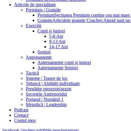
Articole de specialitate
Premium / Gratuite
Premium
Secțiunea Premium conține cea mai mare pa
Gratuite
Articolele gratuite Coaches Ahead sunt un p
Exerciții
Copii și juniori
5-8 Ani
9-13 Ani
14-17 Ani
Seniori
Antrenamente
Antrenamente copii și juniori
Antrenamente Seniori
Tactică
Sisteme | Trasee de joc
Tehnică | Abilități individuale
Pregătire presezon/sezon
Secretele Antrenorului
Portarul | Numărul 1
Metodică | Leadership
Podcast
Contact
Contul meu
facebook-1
twitter-x
dribble-new
instagram