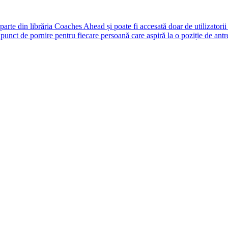
rte din librăria Coaches Ahead și poate fi accesată doar de utilizatori
unct de pornire pentru fiecare persoană care aspiră la o poziție de antr