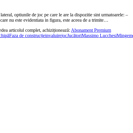
al, optiunile de joc pe care le are la dispozitie sint urmatoarele:
 care nu este evidentiata in figura, este aceea de a trimite…
edea articolul complet, achiziționează:
Abonament Premium
chipă
Faza de construcție
invaluire
joc
Jucători
Massimo Lucchesi
Minge
m