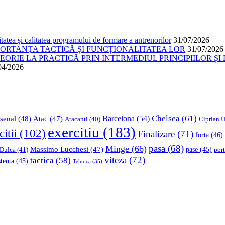
atea și calitatea programului de formare a antrenorilor
31/07/2026
PORTANȚA TACTICĂ ȘI FUNCȚIONALITATEA LOR
31/07/2026
ORIE LA PRACTICĂ PRIN INTERMEDIUL PRINCIPIILOR ȘI 
04/2026
Chelsea
(61)
Barcelona
(54)
senal
(48)
Atac
(47)
Ciprian U
Atacanți
(40)
exercitiu
(183)
citii
(102)
Finalizare
(71)
forta
(46)
pasa
(68)
Minge
(66)
Massimo Lucchesi
(47)
 Dulca
(41)
pase
(45)
port
viteza
(72)
tactica
(58)
stenta
(45)
Tehnică
(35)