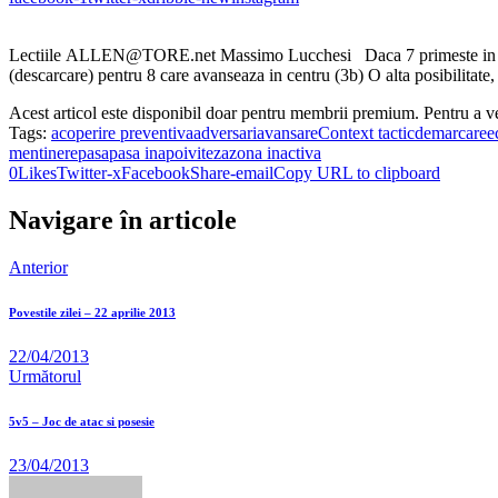
Lectiile ALLEN@TORE.net Massimo Lucchesi Daca 7 primeste in later
(descarcare) pentru 8 care avanseaza in centru (3b) O alta posibilitate,
Acest articol este disponibil doar pentru membrii premium. Pentru a v
Tags:
acoperire preventiva
adversari
avansare
Context tactic
demarcare
e
mentinere
pasa
pasa inapoi
viteza
zona inactiva
0
Likes
Twitter-x
Facebook
Share-email
Copy URL to clipboard
Navigare în articole
Anterior
Povestile zilei – 22 aprilie 2013
22/04/2013
Următorul
5v5 – Joc de atac si posesie
23/04/2013