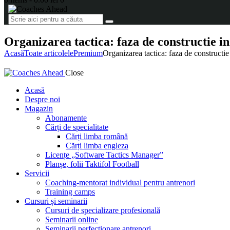
Organizarea tactica: faza de constructie in
Acasă
Toate articolele
Premium
Organizarea tactica: faza de constructie 
Close
Acasă
Despre noi
Magazin
Abonamente
Cărți de specialitate
Cărți limba română
Cărți limba engleza
Licențe „Software Tactics Manager”
Planșe, folii Taktifol Football
Servicii
Coaching-mentorat individual pentru antrenori
Training camps
Cursuri și seminarii
Cursuri de specializare profesională
Seminarii online
Seminarii perfecționare antrenori