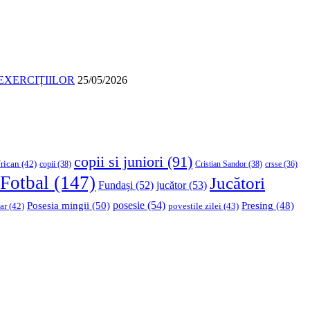
EXERCIȚIILOR
25/05/2026
copii si juniori
(91)
rican
(42)
copii
(38)
Cristian Sandor
(38)
crsse
(36)
Fotbal
(147)
Jucători
Fundași
(52)
jucător
(53)
Posesia mingii
(50)
posesie
(54)
Presing
(48)
ar
(42)
povestile zilei
(43)