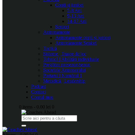
Copii și juniori
5-8 Ani
9-13 Ani
14-17 Ani
Seniori
Antrenamente
Antrenamente copii și juniori
Antrenamente Seniori
Tactică
Sisteme | Trasee de joc
Tehnică | Abilități individuale
Pregătire presezon/sezon
Secretele Antrenorului
Portarul | Numărul 1
Metodică | Leadership
Podcast
Contact
Contul meu
0 items
-
0.00 lei
0
0 items
-
0.00 lei
0