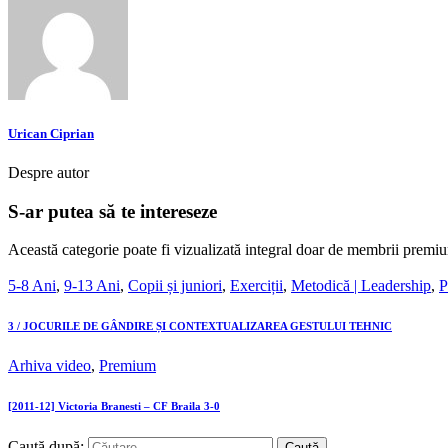
Urican Ciprian
Despre autor
S-ar putea să te intereseze
Această categorie poate fi vizualizată integral doar de membrii premiu
5-8 Ani
,
9-13 Ani
,
Copii și juniori
,
Exerciții
,
Metodică | Leadership
,
P
3 / JOCURILE DE GÂNDIRE ȘI CONTEXTUALIZAREA GESTULUI TEHNIC
Arhiva video
,
Premium
[2011-12] Victoria Branesti – CF Braila 3-0
Caută după: