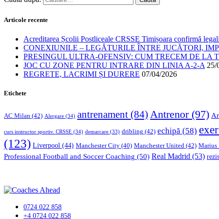
Articole recente
Acreditarea Școlii Postliceale CRSSE Timișoara confirmă legalit
CONEXIUNILE – LEGĂTURILE ÎNTRE JUCĂTORI, IM
PRESINGUL ULTRA-OFENSIV: CUM TRECEM DE LA TE
JOC CU ZONE PENTRU INTRARE DIN LINIA A-2-A
25/
REGRETE, LACRIMI ȘI DURERE
07/04/2026
Etichete
Antrenor
(97)
antrenament
(84)
Ar
AC Milan
(42)
Alergare
(34)
exer
echipă
(58)
dribling
(42)
curs instructor sportiv. CRSSE
(34)
demarcare
(33)
(123)
Liverpool
(44)
Manchester United
(42)
Marius
Manchester City
(40)
Professional Football and Soccer Coaching
(50)
Real Madrid
(53)
rezi
0724 022 858
+4 0724 022 858