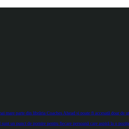
 mare parte din librăria Coaches Ahead și poate fi accesată doar de util
sunt un punct de pornire pentru fiecare persoană care aspiră la o poziți