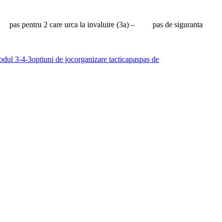
 – pas pentru 2 care urca la invaluire (3a) – pas de siguranta
odul 3-4-3
optiuni de joc
organizare tactica
pas
pas de