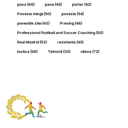
pasa
(68)
pase
(45)
portar
(42)
Posesia mingii
(50)
posesie
(54)
povestile zilei
(43)
Presing
(48)
Professional Football and Soccer Coaching
(50)
Real Madrid
(53)
rezistenta
(45)
tactica
(58)
Tehnică
(35)
viteza
(72)