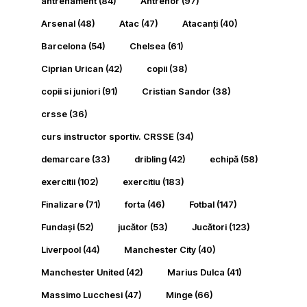
antrenament
(84)
Antrenor
(97)
Arsenal
(48)
Atac
(47)
Atacanți
(40)
Barcelona
(54)
Chelsea
(61)
Ciprian Urican
(42)
copii
(38)
copii si juniori
(91)
Cristian Sandor
(38)
crsse
(36)
curs instructor sportiv. CRSSE
(34)
demarcare
(33)
dribling
(42)
echipă
(58)
exercitii
(102)
exercitiu
(183)
Finalizare
(71)
forta
(46)
Fotbal
(147)
Fundași
(52)
jucător
(53)
Jucători
(123)
Liverpool
(44)
Manchester City
(40)
Manchester United
(42)
Marius Dulca
(41)
Massimo Lucchesi
(47)
Minge
(66)