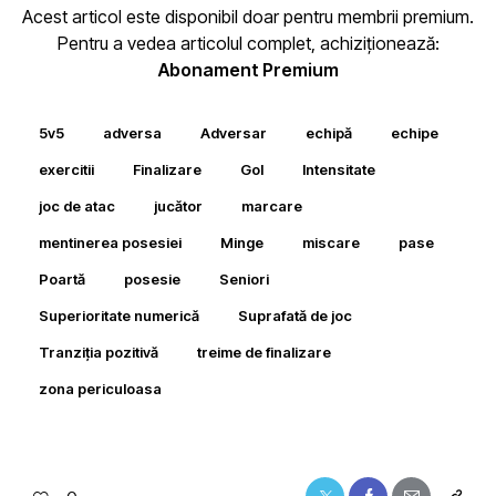
Acest articol este disponibil doar pentru membrii premium.
Pentru a vedea articolul complet, achiziționează:
Abonament Premium
5v5
adversa
Adversar
echipă
echipe
exercitii
Finalizare
Gol
Intensitate
joc de atac
jucător
marcare
mentinerea posesiei
Minge
miscare
pase
Poartă
posesie
Seniori
Superioritate numerică
Suprafată de joc
Tranziția pozitivă
treime de finalizare
zona periculoasa