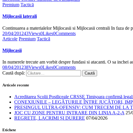
Premium
Tactică
Mijlocasii laterali
Continuarea a materialelor Mijlocasii si Mijlocasii centrali In faza de 
20/04/2012
43
Views
0
Likes
0
Comments
Articole
Premium
Tactică
Mijlocasii
In numerele trecute am vorbit despre fundasi si atacanti. O sa inchei 
08/04/2012
38
Views
0
Likes
0
Comments
Caută după:
Articole recente
Acreditarea Școlii Postliceale CRSSE Timișoara confirmă legalit
CONEXIUNILE – LEGĂTURILE ÎNTRE JUCĂTORI, IM
PRESINGUL ULTRA-OFENSIV: CUM TRECEM DE LA TE
JOC CU ZONE PENTRU INTRARE DIN LINIA A-2-A
25/
REGRETE, LACRIMI ȘI DURERE
07/04/2026
Etichete