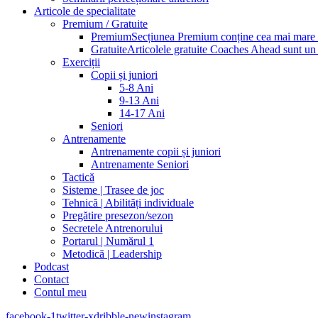
Articole de specialitate
Premium / Gratuite
Premium
Secțiunea Premium conține cea mai mare pa
Gratuite
Articolele gratuite Coaches Ahead sunt un p
Exerciții
Copii și juniori
5-8 Ani
9-13 Ani
14-17 Ani
Seniori
Antrenamente
Antrenamente copii și juniori
Antrenamente Seniori
Tactică
Sisteme | Trasee de joc
Tehnică | Abilități individuale
Pregătire presezon/sezon
Secretele Antrenorului
Portarul | Numărul 1
Metodică | Leadership
Podcast
Contact
Contul meu
facebook-1
twitter-x
dribble-new
instagram