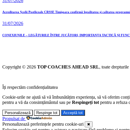
31/07/2026
Acreditarea Școlii Postliceale CRSSE Timișoara confirmă legalitatea și calitatea programu
31/07/2026
CONEXIUNILE – LEGĂTURILE ÎNTRE JUCĂTORI, IMPORTANȚA TACTICĂ ȘI FUN
Copyright © 2026
TOP COACHES AHEAD SRL
, toate drepturile
Îți respectăm confidențialitatea
Cookie-urile ne ajută să vă îmbunătățim experiența, să vă oferim conținu
pentru a vă da consimțământul sau pe
Respingeți tot
pentru a refuza c
Personalizează
Respinge tot
Acceptă tot
Propulsat de
Personalizează preferințele pentru cookie-uri
✖
Folosim cookie-uri pentru a asigura o navigare fără probleme și pentru a 