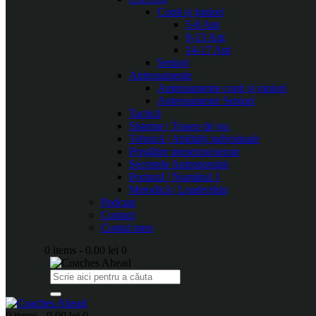
Copii și juniori
5-8 Ani
9-13 Ani
14-17 Ani
Seniori
Antrenamente
Antrenamente copii și juniori
Antrenamente Seniori
Tactică
Sisteme | Trasee de joc
Tehnică | Abilități individuale
Pregătire presezon/sezon
Secretele Antrenorului
Portarul | Numărul 1
Metodică | Leadership
Podcast
Contact
Contul meu
0 items
-
0.00 lei
0
0 items
-
0.00 lei
0