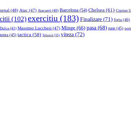
Chelsea
(61)
Barcelona
(54)
senal
(48)
Atac
(47)
Ciprian U
Atacanți
(40)
exercitiu
(183)
citii
(102)
Finalizare
(71)
forta
(46)
pasa
(68)
Minge
(66)
Massimo Lucchesi
(47)
 Dulca
(41)
pase
(45)
port
viteza
(72)
tactica
(58)
stenta
(45)
Tehnică
(35)