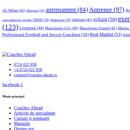
Antrenor
(97)
antrenament
(84)
Ar
AC Milan
(42)
Alergare
(34)
exer
echipă
(58)
dribling
(42)
curs instructor sportiv. CRSSE
(34)
demarcare
(33)
(123)
Liverpool
(44)
Manchester United
(42)
Marius
Manchester City
(40)
Professional Football and Soccer Coaching
(50)
Real Madrid
(53)
rezi
0724 022 858
+4 0724 022 858
contact@coaches-ahead.ro
facebook-1
Meniu principal
Coaches Ahead
Articole de specialitate
Cursuri și seminarii
Magazin
Despre noi