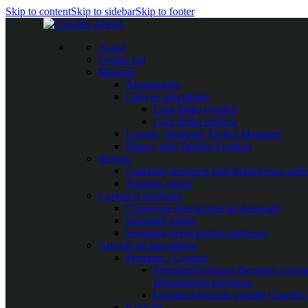
Skip to content
Skip to sidebar
Skip to footer
Acasă
Despre noi
Magazin
Abonamente
Cărți de specialitate
Cărți limba română
Cărți limba engleza
Licențe „Software Tactics Manager”
Planșe, folii Taktifol Football
Servicii
Coaching-mentorat individual pentru antr
Training camps
Cursuri și seminarii
Cursuri de specializare profesională
Seminarii online
Seminarii perfecționare antrenori
Articole de specialitate
Premium / Gratuite
Premium
Secțiunea Premium conține c
abonamentul premium.
Gratuite
Articolele gratuite Coaches 
Exerciții