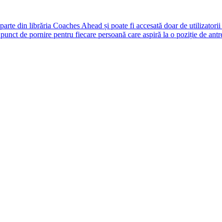
rte din librăria Coaches Ahead și poate fi accesată doar de utilizatori
unct de pornire pentru fiecare persoană care aspiră la o poziție de antr