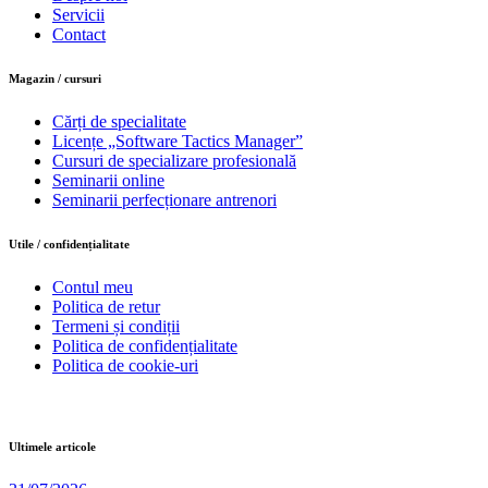
Servicii
Contact
Magazin / cursuri
Cărți de specialitate
Licențe „Software Tactics Manager”
Cursuri de specializare profesională
Seminarii online
Seminarii perfecționare antrenori
Utile / confidențialitate
Contul meu
Politica de retur
Termeni și condiții
Politica de confidențialitate
Politica de cookie-uri
Ultimele articole