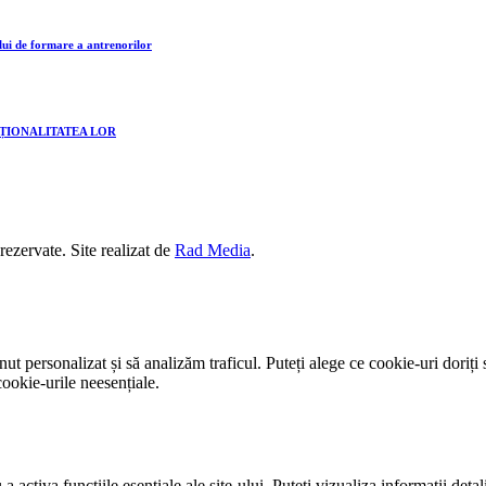
lui de formare a antrenorilor
CȚIONALITATEA LOR
 rezervate. Site realizat de
Rad Media
.
t personalizat și să analizăm traficul. Puteți alege ce cookie-uri doriți 
ookie-urile neesențiale.
activa funcțiile esențiale ale site-ului. Puteți vizualiza informații detal