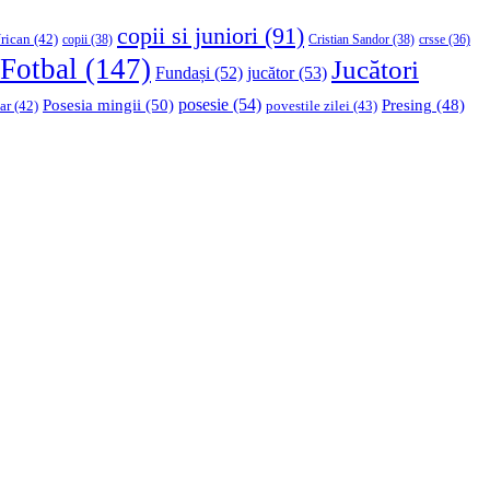
copii si juniori
(91)
rican
(42)
copii
(38)
Cristian Sandor
(38)
crsse
(36)
Fotbal
(147)
Jucători
Fundași
(52)
jucător
(53)
Posesia mingii
(50)
posesie
(54)
Presing
(48)
ar
(42)
povestile zilei
(43)