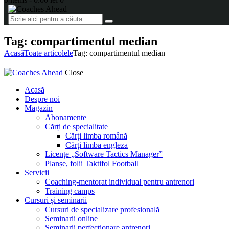
Tag: compartimentul median
Acasă
Toate articolele
Tag: compartimentul median
Close
Acasă
Despre noi
Magazin
Abonamente
Cărți de specialitate
Cărți limba română
Cărți limba engleza
Licențe „Software Tactics Manager”
Planșe, folii Taktifol Football
Servicii
Coaching-mentorat individual pentru antrenori
Training camps
Cursuri și seminarii
Cursuri de specializare profesională
Seminarii online
Seminarii perfecționare antrenori