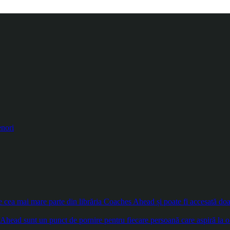
enori
ea mai mare parte din librăria Coaches Ahead și poate fi accesată doar d
Ahead sunt un punct de pornire pentru fiecare persoană care aspiră la o 