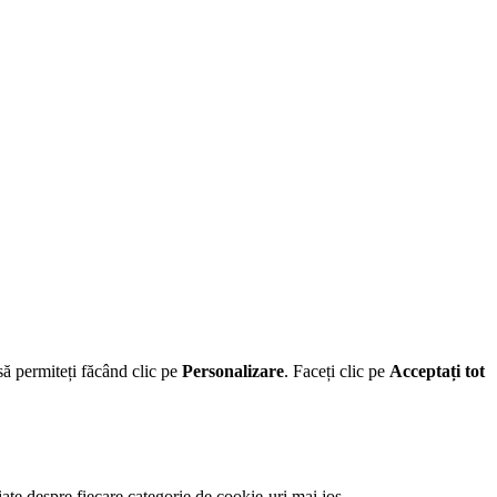
să permiteți făcând clic pe
Personalizare
. Faceți clic pe
Acceptați tot
iate despre fiecare categorie de cookie-uri mai jos.