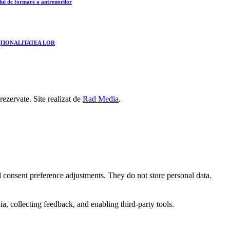
lui de formare a antrenorilor
CȚIONALITATEA LOR
 rezervate. Site realizat de
Rad Media
.
nd consent preference adjustments. They do not store personal data.
a, collecting feedback, and enabling third-party tools.