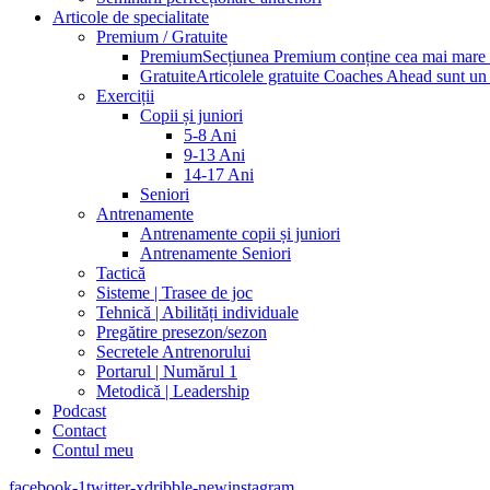
Articole de specialitate
Premium / Gratuite
Premium
Secțiunea Premium conține cea mai mare pa
Gratuite
Articolele gratuite Coaches Ahead sunt un p
Exerciții
Copii și juniori
5-8 Ani
9-13 Ani
14-17 Ani
Seniori
Antrenamente
Antrenamente copii și juniori
Antrenamente Seniori
Tactică
Sisteme | Trasee de joc
Tehnică | Abilități individuale
Pregătire presezon/sezon
Secretele Antrenorului
Portarul | Numărul 1
Metodică | Leadership
Podcast
Contact
Contul meu
facebook-1
twitter-x
dribble-new
instagram