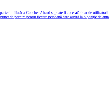
rte din librăria Coaches Ahead și poate fi accesată doar de utilizatori
unct de pornire pentru fiecare persoană care aspiră la o poziție de antr