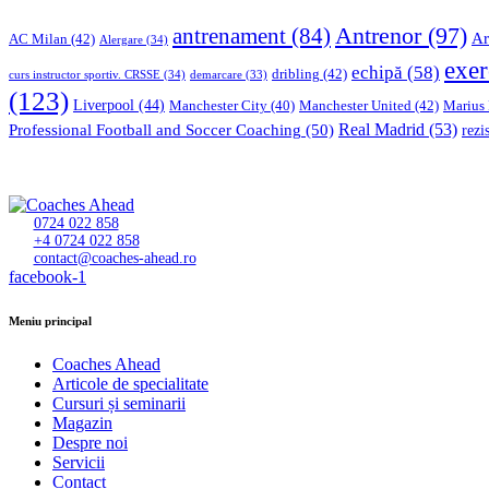
Antrenor
(97)
antrenament
(84)
Ar
AC Milan
(42)
Alergare
(34)
exer
echipă
(58)
dribling
(42)
curs instructor sportiv. CRSSE
(34)
demarcare
(33)
(123)
Liverpool
(44)
Manchester United
(42)
Marius
Manchester City
(40)
Professional Football and Soccer Coaching
(50)
Real Madrid
(53)
rezi
0724 022 858
+4 0724 022 858
contact@coaches-ahead.ro
facebook-1
Meniu principal
Coaches Ahead
Articole de specialitate
Cursuri și seminarii
Magazin
Despre noi
Servicii
Contact