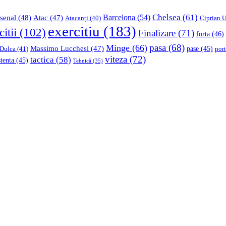
Chelsea
(61)
Barcelona
(54)
senal
(48)
Atac
(47)
Ciprian U
Atacanți
(40)
exercitiu
(183)
citii
(102)
Finalizare
(71)
forta
(46)
pasa
(68)
Minge
(66)
Massimo Lucchesi
(47)
 Dulca
(41)
pase
(45)
port
viteza
(72)
tactica
(58)
stenta
(45)
Tehnică
(35)