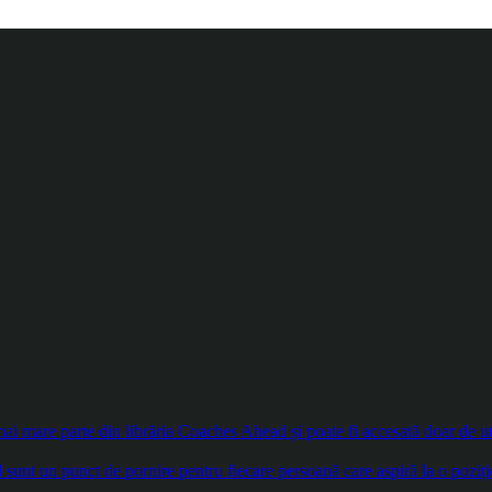
 mare parte din librăria Coaches Ahead și poate fi accesată doar de util
sunt un punct de pornire pentru fiecare persoană care aspiră la o poziți