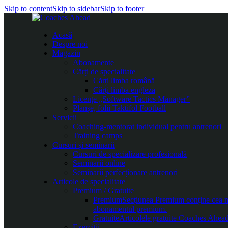
Skip to content
Skip to sidebar
Skip to footer
Acasă
Despre noi
Magazin
Abonamente
Cărți de specialitate
Cărți limba română
Cărți limba engleza
Licențe „Software Tactics Manager”
Planșe, folii Taktifol Football
Servicii
Coaching-mentorat individual pentru antrenori
Training camps
Cursuri și seminarii
Cursuri de specializare profesională
Seminarii online
Seminarii perfecționare antrenori
Articole de specialitate
Premium / Gratuite
Premium
Secțiunea Premium conține cea mai
abonamentul premium.
Gratuite
Articolele gratuite Coaches Ahead 
Exerciții