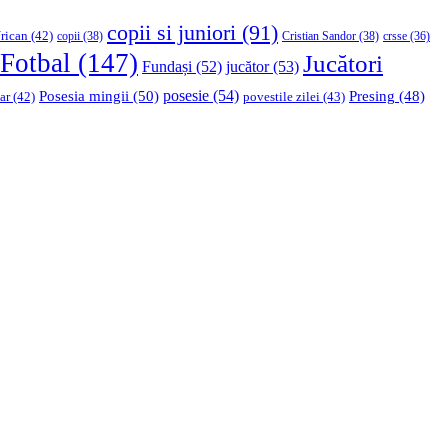
copii si juniori
(91)
rican
(42)
copii
(38)
Cristian Sandor
(38)
crsse
(36)
Fotbal
(147)
Jucători
Fundași
(52)
jucător
(53)
Posesia mingii
(50)
posesie
(54)
Presing
(48)
ar
(42)
povestile zilei
(43)