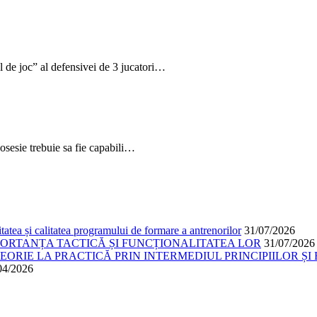
e joc” al defensivei de 3 jucatori…
posesie trebuie sa fie capabili…
atea și calitatea programului de formare a antrenorilor
31/07/2026
PORTANȚA TACTICĂ ȘI FUNCȚIONALITATEA LOR
31/07/2026
ORIE LA PRACTICĂ PRIN INTERMEDIUL PRINCIPIILOR ȘI 
04/2026