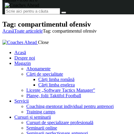
Tag: compartimentul ofensiv
Acasă
Toate articolele
Tag: compartimentul ofensiv
Close
Acasă
Despre noi
Magazin
Abonamente
Cărți de specialitate
Cărți limba română
Cărți limba engleza
Licențe „Software Tactics Manager”
Planșe, folii Taktifol Football
Servicii
Coaching-mentorat individual pentru antrenori
Training camps
Cursuri și seminarii
Cursuri de specializare profesională
Seminarii online
Seminarii perfecționare antrenori