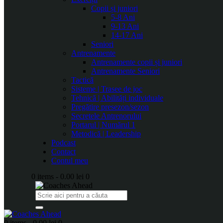
Copii și juniori
5-8 Ani
9-13 Ani
14-17 Ani
Seniori
Antrenamente
Antrenamente copii și juniori
Antrenamente Seniori
Tactică
Sisteme | Trasee de joc
Tehnică | Abilități individuale
Pregătire presezon/sezon
Secretele Antrenorului
Portarul | Numărul 1
Metodică | Leadership
Podcast
Contact
Contul meu
0 items
-
0.00 lei
0
0 items
-
0.00 lei
0