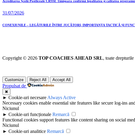
Acreditarea Școlii Postliceale CRSSE Timișoara confirmă legalitatea și calitatea programu
31/07/2026
CONEXIUNILE – LEGĂTURILE ÎNTRE JUCĂTORI, IMPORTANȚA TACTICĂ ȘI FUN
Copyright © 2026
TOP COACHES AHEAD SRL
, toate drepturile
Customize
Reject All
Accept All
Propulsat de
✖
►
Cookie-uri necesare
Always Active
Necessary cookies enable essential site features like secure log-ins a
Niciunul
►
Cookie-uri funcționale
Remarcă
Functional cookies support features like content sharing on social medi
Niciunul
►
Cookie-uri analitice
Remarcă