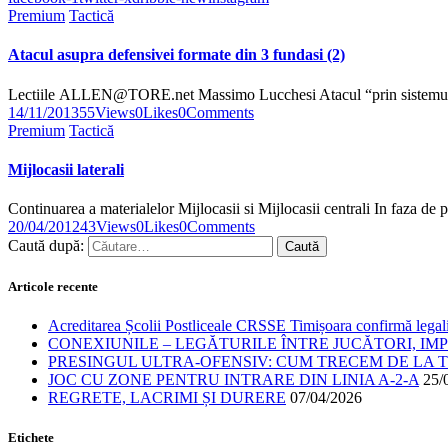
Premium
Tactică
Atacul asupra defensivei formate din 3 fundasi (2)
Lectiile ALLEN@TORE.net Massimo Lucchesi Atacul “prin sistemul d
14/11/2013
55
Views
0
Likes
0
Comments
Premium
Tactică
Mijlocasii laterali
Continuarea a materialelor Mijlocasii si Mijlocasii centrali In faza de 
20/04/2012
43
Views
0
Likes
0
Comments
Caută după:
Articole recente
Acreditarea Școlii Postliceale CRSSE Timișoara confirmă legalit
CONEXIUNILE – LEGĂTURILE ÎNTRE JUCĂTORI, IM
PRESINGUL ULTRA-OFENSIV: CUM TRECEM DE LA TE
JOC CU ZONE PENTRU INTRARE DIN LINIA A-2-A
25/
REGRETE, LACRIMI ȘI DURERE
07/04/2026
Etichete