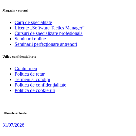
Magazin / cursuri
Cărți de specialitate
Licențe „Software Tactics Manager”
Cursuri de specializare profesională
Seminarii online
Seminarii perfecționare antrenori
Utile / confidențialitate
Contul meu
Politica de retur
Termeni și condiții
Politica de confidențialitate
Politica de cookie-uri
Ultimele articole
31/07/2026