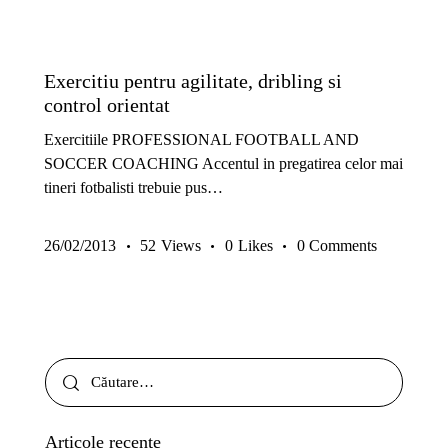
5-8 ANI
9-13 ANI
COPII ȘI JUNIORI
EXERCIȚII
PREMIUM
Exercitiu pentru agilitate, dribling si
control orientat
Exercitiile PROFESSIONAL FOOTBALL AND
SOCCER COACHING Accentul in pregatirea celor mai
tineri fotbalisti trebuie pus…
26/02/2013
52
Views
0
Likes
0
Comments
Articole recente