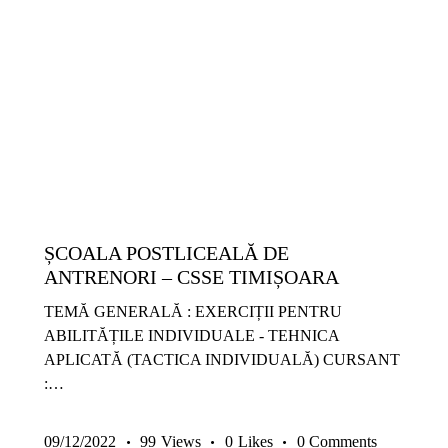
14-17 ANI
9-13 ANI
ANTRENAMENTE COPII ȘI JUNIORI
COPII ȘI JUNIORI
EXERCIȚII
GRATUITE
METODICĂ | LEADERSHIP
SENIORI
TEHNICĂ | ABILITĂȚI INDIVIDUALE
ȘCOALA POSTLICEALĂ DE
ANTRENORI – CSSE TIMIȘOARA
TEMĂ GENERALĂ : EXERCIȚII PENTRU
ABILITĂȚILE INDIVIDUALE - TEHNICA
APLICATĂ (TACTICA INDIVIDUALĂ) CURSANT
:…
09/12/2022
99
Views
0
Likes
0
Comments