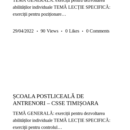
TEMĂ GENERALĂ: exerciții pentru dezvoltarea
abilităților individuale TEMĂ LECȚIE SPECIFICĂ:
exerciții pentru poziționare…
29/04/2022
90
Views
0
Likes
0
Comments
14-17 ANI
9-13 ANI
ANTRENAMENTE COPII ȘI JUNIORI
COPII ȘI JUNIORI
EXERCIȚII
METODICĂ | LEADERSHIP
PREMIUM
ȘCOALA POSTLICEALĂ DE
ANTRENORI – CSSE TIMIȘOARA
TEMĂ GENERALĂ: exerciții pentru dezvoltarea
abilităților individuale TEMĂ LECȚIE SPECIFICĂ:
exerciții pentru controlul…