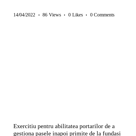
14/04/2022
86
Views
0
Likes
0
Comments
PORTARUL | NUMĂRUL 1
PREMIUM
Exercitiu pentru abilitatea portarilor de a
gestiona pasele inapoi primite de la fundasi