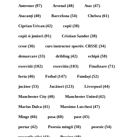
Antrenor
(97)
Arsenal
(48)
Atac
(47)
Atacanți
(40)
Barcelona
(54)
Chelsea
(61)
Ciprian Urican
(42)
copii
(38)
copii si juniori
(91)
Cristian Sandor
(38)
crsse
(36)
curs instructor sportiv. CRSSE
(34)
demarcare
(33)
dribling
(42)
echipă
(58)
exercitii
(102)
exercitiu
(183)
Finalizare
(71)
forta
(46)
Fotbal
(147)
Fundași
(52)
jucător
(53)
Jucători
(123)
Liverpool
(44)
Manchester City
(40)
Manchester United
(42)
Marius Dulca
(41)
Massimo Lucchesi
(47)
Minge
(66)
pasa
(68)
pase
(45)
portar
(42)
Posesia mingii
(50)
posesie
(54)
povestile zilei
(43)
Presing
(48)