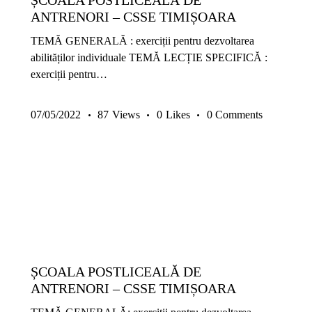
ȘCOALA POSTLICEALĂ DE
ANTRENORI – CSSE TIMIȘOARA
TEMĂ GENERALĂ : exerciții pentru dezvoltarea
abilităților individuale TEMĂ LECȚIE SPECIFICĂ :
exerciții pentru…
07/05/2022
87
Views
0
Likes
0
Comments
14-17 ANI
9-13 ANI
ANTRENAMENTE COPII ȘI JUNIORI
COPII ȘI JUNIORI
EXERCIȚII
METODICĂ | LEADERSHIP
PREMIUM
ȘCOALA POSTLICEALĂ DE
ANTRENORI – CSSE TIMIȘOARA