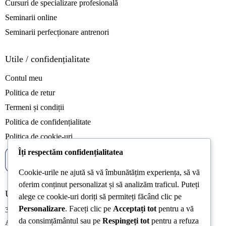
Cursuri de specializare profesională
Seminarii online
Seminarii perfecționare antrenori
Utile / confidențialitate
Contul meu
Politica de retur
Termeni și condiții
Politica de confidențialitate
Politica de cookie-uri
Îți respectăm confidențialitatea
Cookie-urile ne ajută să vă îmbunătățim experiența, să vă
oferim conținut personalizat și să analizăm traficul. Puteți
Ultimele articole
alege ce cookie-uri doriți să permiteți făcând clic pe
Personalizare
. Faceți clic pe
Acceptați tot
pentru a vă
31/07/2026
da consimțământul sau pe
Respingeți tot
pentru a refuza
Acreditarea Școlii Postliceale CRSSE Timișoara confirmă