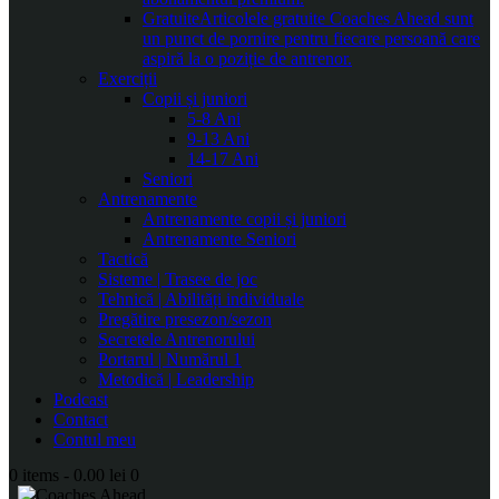
Gratuite
Articolele gratuite Coaches Ahead sunt
un punct de pornire pentru fiecare persoană care
aspiră la o poziție de antrenor.
Exerciții
Copii și juniori
5-8 Ani
9-13 Ani
14-17 Ani
Seniori
Antrenamente
Antrenamente copii și juniori
Antrenamente Seniori
Tactică
Sisteme | Trasee de joc
Tehnică | Abilități individuale
Pregătire presezon/sezon
Secretele Antrenorului
Portarul | Numărul 1
Metodică | Leadership
Podcast
Contact
Contul meu
0 items
-
0.00 lei
0