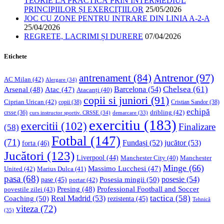
TEORIE LA PRACTICĂ PRIN INTERMEDIUL
PRINCIPIILOR ȘI EXERCIȚIILOR
25/05/2026
JOC CU ZONE PENTRU INTRARE DIN LINIA A-2-A
25/04/2026
REGRETE, LACRIMI ȘI DURERE
07/04/2026
Etichete
Antrenor
(97)
antrenament
(84)
AC Milan
(42)
Alergare
(34)
Chelsea
(61)
Barcelona
(54)
Arsenal
(48)
Atac
(47)
Atacanți
(40)
copii si juniori
(91)
Ciprian Urican
(42)
copii
(38)
Cristian Sandor
(38)
echipă
dribling
(42)
crsse
(36)
curs instructor sportiv. CRSSE
(34)
demarcare
(33)
exercitiu
(183)
exercitii
(102)
Finalizare
(58)
Fotbal
(147)
(71)
Fundași
(52)
jucător
(53)
forta
(46)
Jucători
(123)
Liverpool
(44)
Manchester
Manchester City
(40)
Minge
(66)
Massimo Lucchesi
(47)
United
(42)
Marius Dulca
(41)
pasa
(68)
Posesia mingii
(50)
posesie
(54)
pase
(45)
portar
(42)
Professional Football and Soccer
Presing
(48)
povestile zilei
(43)
tactica
(58)
Coaching
(50)
Real Madrid
(53)
rezistenta
(45)
Tehnică
viteza
(72)
(35)