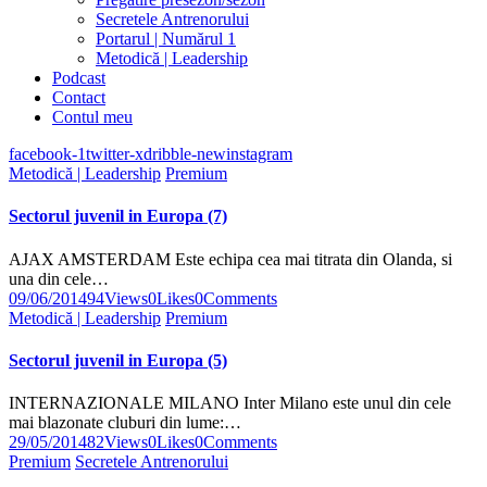
Secretele Antrenorului
Portarul | Numărul 1
Metodică | Leadership
Podcast
Contact
Contul meu
facebook-1
twitter-x
dribble-new
instagram
Metodică | Leadership
Premium
Sectorul juvenil in Europa (7)
AJAX AMSTERDAM Este echipa cea mai titrata din Olanda, si
una din cele…
09/06/2014
94
Views
0
Likes
0
Comments
Metodică | Leadership
Premium
Sectorul juvenil in Europa (5)
INTERNAZIONALE MILANO Inter Milano este unul din cele
mai blazonate cluburi din lume:…
29/05/2014
82
Views
0
Likes
0
Comments
Premium
Secretele Antrenorului