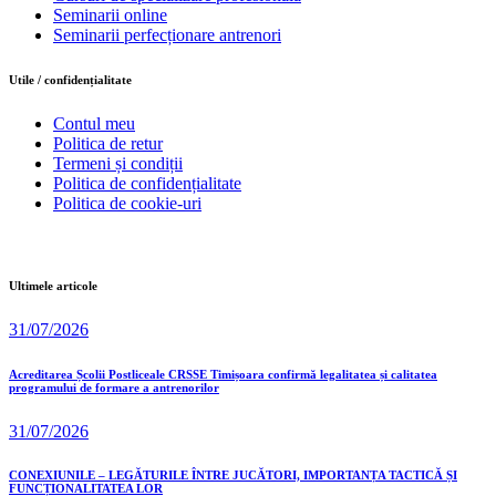
Seminarii online
Seminarii perfecționare antrenori
Utile / confidențialitate
Contul meu
Politica de retur
Termeni și condiții
Politica de confidențialitate
Politica de cookie-uri
Ultimele articole
31/07/2026
Acreditarea Școlii Postliceale CRSSE Timișoara confirmă legalitatea și calitatea
programului de formare a antrenorilor
31/07/2026
CONEXIUNILE – LEGĂTURILE ÎNTRE JUCĂTORI, IMPORTANȚA TACTICĂ ȘI
FUNCȚIONALITATEA LOR