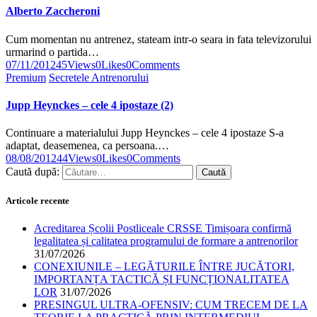
Alberto Zaccheroni
Cum momentan nu antrenez, stateam intr-o seara in fata televizorului
urmarind o partida…
07/11/2012
45
Views
0
Likes
0
Comments
Premium
Secretele Antrenorului
Jupp Heynckes – cele 4 ipostaze (2)
Continuare a materialului Jupp Heynckes – cele 4 ipostaze S-a
adaptat, deasemenea, ca persoana.…
08/08/2012
44
Views
0
Likes
0
Comments
Caută după:
Articole recente
Acreditarea Școlii Postliceale CRSSE Timișoara confirmă
legalitatea și calitatea programului de formare a antrenorilor
31/07/2026
CONEXIUNILE – LEGĂTURILE ÎNTRE JUCĂTORI,
IMPORTANȚA TACTICĂ ȘI FUNCȚIONALITATEA
LOR
31/07/2026
PRESINGUL ULTRA-OFENSIV: CUM TRECEM DE LA