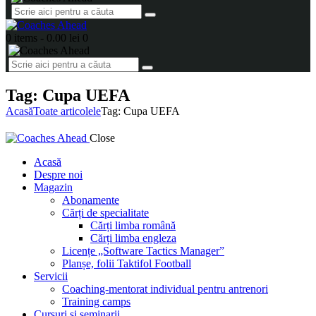
0 items
-
0.00 lei
0
Tag: Cupa UEFA
Acasă
Toate articolele
Tag: Cupa UEFA
Close
Acasă
Despre noi
Magazin
Abonamente
Cărți de specialitate
Cărți limba română
Cărți limba engleza
Licențe „Software Tactics Manager”
Planșe, folii Taktifol Football
Servicii
Coaching-mentorat individual pentru antrenori
Training camps
Cursuri și seminarii