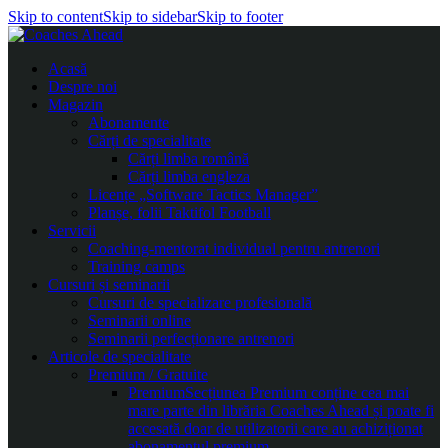
Skip to content
Skip to sidebar
Skip to footer
Acasă
Despre noi
Magazin
Abonamente
Cărți de specialitate
Cărți limba română
Cărți limba engleza
Licențe „Software Tactics Manager”
Planșe, folii Taktifol Football
Servicii
Coaching-mentorat individual pentru antrenori
Training camps
Cursuri și seminarii
Cursuri de specializare profesională
Seminarii online
Seminarii perfecționare antrenori
Articole de specialitate
Premium / Gratuite
Premium
Secțiunea Premium conține cea mai
mare parte din librăria Coaches Ahead și poate fi
accesată doar de utilizatorii care au achiziționat
abonamentul premium.