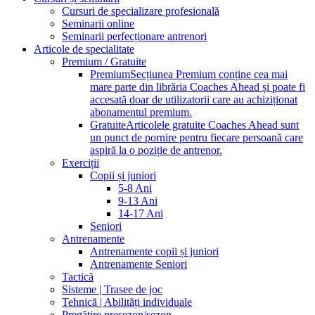
Cursuri de specializare profesională
Seminarii online
Seminarii perfecționare antrenori
Articole de specialitate
Premium / Gratuite
Premium
Secțiunea Premium conține cea mai
mare parte din librăria Coaches Ahead și poate fi
accesată doar de utilizatorii care au achiziționat
abonamentul premium.
Gratuite
Articolele gratuite Coaches Ahead sunt
un punct de pornire pentru fiecare persoană care
aspiră la o poziție de antrenor.
Exerciții
Copii și juniori
5-8 Ani
9-13 Ani
14-17 Ani
Seniori
Antrenamente
Antrenamente copii și juniori
Antrenamente Seniori
Tactică
Sisteme | Trasee de joc
Tehnică | Abilități individuale
Pregătire presezon/sezon