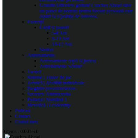
Gratuite
Articolele gratuite Coaches Ahead sunt
un punct de pornire pentru fiecare persoană care
aspiră la o poziție de antrenor.
Exerciții
Copii și juniori
5-8 Ani
9-13 Ani
14-17 Ani
Seniori
Antrenamente
Antrenamente copii și juniori
Antrenamente Seniori
Tactică
Sisteme | Trasee de joc
Tehnică | Abilități individuale
Pregătire presezon/sezon
Secretele Antrenorului
Portarul | Numărul 1
Metodică | Leadership
Podcast
Contact
Contul meu
0 items
-
0.00 lei
0