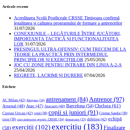
Articole recente
Acreditarea Școlii Postliceale CRSSE Timișoara confirmă
legalitatea și calitatea programului de formare a antrenorilor
31/07/2026
CONEXIUNILE – LEGĂTURILE ÎNTRE JUCĂTORI,
IMPORTANȚA TACTICĂ ȘI FUNCȚIONALITATEA
LOR
31/07/2026
PRESINGUL ULTRA-OFENSIV: CUM TRECEM DE LA
TEORIE LA PRACTICĂ PRIN INTERMEDIUL
PRINCIPIILOR ȘI EXERCIȚIILOR
25/05/2026
JOC CU ZONE PENTRU INTRARE DIN LINIA A-2-A
25/04/2026
REGRETE, LACRIMI ȘI DURERE
07/04/2026
Etichete
Antrenor
(97)
antrenament
(84)
AC Milan
(42)
Alergare
(34)
Chelsea
(61)
Barcelona
(54)
Arsenal
(48)
Atac
(47)
Atacanți
(40)
copii si juniori
(91)
Ciprian Urican
(42)
copii
(38)
Cristian Sandor
(38)
echipă
dribling
(42)
crsse
(36)
curs instructor sportiv. CRSSE
(34)
demarcare
(33)
exercitiu
(183)
exercitii
(102)
Finalizare
(58)