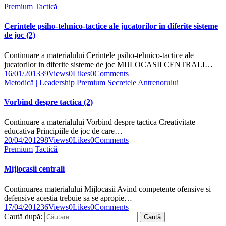
Premium
Tactică
Cerintele psiho-tehnico-tactice ale jucatorilor in diferite sisteme
de joc (2)
Continuare a materialului Cerintele psiho-tehnico-tactice ale
jucatorilor in diferite sisteme de joc MIJLOCASII CENTRALI…
16/01/2013
39
Views
0
Likes
0
Comments
Metodică | Leadership
Premium
Secretele Antrenorului
Vorbind despre tactica (2)
Continuare a materialului Vorbind despre tactica Creativitate
educativa Principiile de joc de care…
20/04/2012
98
Views
0
Likes
0
Comments
Premium
Tactică
Mijlocasii centrali
Continuarea materialului Mijlocasii Avind competente ofensive si
defensive acestia trebuie sa se apropie…
17/04/2012
36
Views
0
Likes
0
Comments
Caută după: