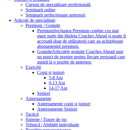
Cursuri de specializare profesională
Seminarii online
Seminarii perfecționare antrenori
Articole de specialitate
Premium / Gratuite
Premium
Secțiunea Premium conține cea mai
mare parte din librăria Coaches Ahead și poate fi
accesată doar de utilizatorii care au achiziționat
abonamentul premium.
Gratuite
Articolele gratuite Coaches Ahead sunt
un punct de pornire pentru fiecare persoană care
aspiră la o poziție de antrenor.
Exerciții
Copii și juniori
5-8 Ani
9-13 Ani
14-17 Ani
Seniori
Antrenamente
Antrenamente copii și juniori
Antrenamente Seniori
Tactică
Sisteme | Trasee de joc
Tehnică | Abilități individuale
Pregătire presezon/sezon