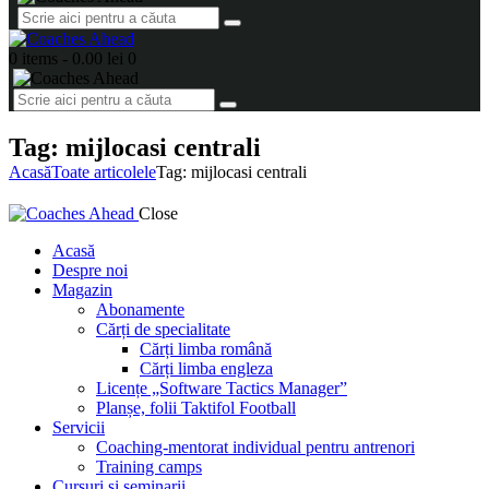
0 items
-
0.00 lei
0
Tag: mijlocasi centrali
Acasă
Toate articolele
Tag: mijlocasi centrali
Close
Acasă
Despre noi
Magazin
Abonamente
Cărți de specialitate
Cărți limba română
Cărți limba engleza
Licențe „Software Tactics Manager”
Planșe, folii Taktifol Football
Servicii
Coaching-mentorat individual pentru antrenori
Training camps
Cursuri și seminarii