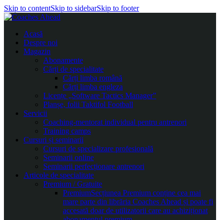
Skip to content
Skip to sidebar
Skip to footer
Acasă
Despre noi
Magazin
Abonamente
Cărți de specialitate
Cărți limba română
Cărți limba engleza
Licențe „Software Tactics Manager”
Planșe, folii Taktifol Football
Servicii
Coaching-mentorat individual pentru antrenori
Training camps
Cursuri și seminarii
Cursuri de specializare profesională
Seminarii online
Seminarii perfecționare antrenori
Articole de specialitate
Premium / Gratuite
Premium
Secțiunea Premium conține cea mai
mare parte din librăria Coaches Ahead și poate fi
accesată doar de utilizatorii care au achiziționat
abonamentul premium.