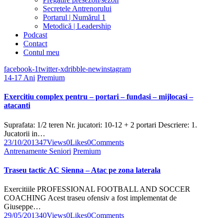
Secretele Antrenorului
Portarul | Numărul 1
Metodică | Leadership
Podcast
Contact
Contul meu
facebook-1
twitter-x
dribble-new
instagram
14-17 Ani
Premium
Exercitiu complex pentru – portari – fundasi – mijlocasi –
atacanti
Suprafata: 1/2 teren Nr. jucatori: 10-12 + 2 portari Descriere: 1.
Jucatorii in…
23/10/2013
47
Views
0
Likes
0
Comments
Antrenamente Seniori
Premium
Traseu tactic AC Sienna – Atac pe zona laterala
Exercitiile PROFESSIONAL FOOTBALL AND SOCCER
COACHING Acest traseu ofensiv a fost implementat de
Giuseppe…
29/05/2013
40
Views
0
Likes
0
Comments