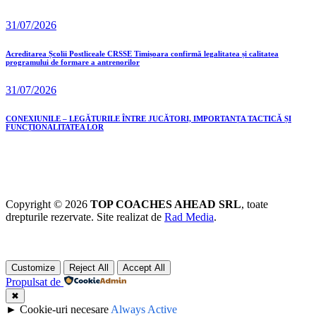
31/07/2026
Acreditarea Școlii Postliceale CRSSE Timișoara confirmă legalitatea și calitatea
programului de formare a antrenorilor
31/07/2026
CONEXIUNILE – LEGĂTURILE ÎNTRE JUCĂTORI, IMPORTANȚA TACTICĂ ȘI
FUNCȚIONALITATEA LOR
Copyright © 2026
TOP COACHES AHEAD SRL
, toate
drepturile rezervate. Site realizat de
Rad Media
.
Customize
Reject All
Accept All
Propulsat de
✖
►
Cookie-uri necesare
Always Active