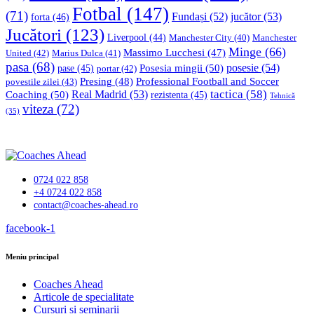
Fotbal
(147)
(71)
Fundași
(52)
jucător
(53)
forta
(46)
Jucători
(123)
Liverpool
(44)
Manchester
Manchester City
(40)
Minge
(66)
Massimo Lucchesi
(47)
United
(42)
Marius Dulca
(41)
pasa
(68)
Posesia mingii
(50)
posesie
(54)
pase
(45)
portar
(42)
Professional Football and Soccer
Presing
(48)
povestile zilei
(43)
tactica
(58)
Coaching
(50)
Real Madrid
(53)
rezistenta
(45)
Tehnică
viteza
(72)
(35)
0724 022 858
+4 0724 022 858
contact@coaches-ahead.ro
facebook-1
Meniu principal
Coaches Ahead
Articole de specialitate
Cursuri și seminarii