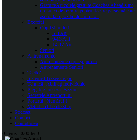
Gratuite
Articolele gratuite Coaches Ahead sunt
un punct de pornire pentru fiecare persoană care
aspiră la o poziție de antrenor.
Exerciții
Copii și juniori
5-8 Ani
9-13 Ani
14-17 Ani
Seniori
Antrenamente
Antrenamente copii și juniori
Antrenamente Seniori
Tactică
Sisteme | Trasee de joc
Tehnică | Abilități individuale
Pregătire presezon/sezon
Secretele Antrenorului
Portarul | Numărul 1
Metodică | Leadership
Podcast
Contact
Contul meu
0 items
-
0.00 lei
0