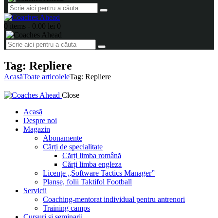
0 items
-
0.00 lei
0
Tag: Repliere
Acasă
Toate articolele
Tag: Repliere
Close
Acasă
Despre noi
Magazin
Abonamente
Cărți de specialitate
Cărți limba română
Cărți limba engleza
Licențe „Software Tactics Manager”
Planșe, folii Taktifol Football
Servicii
Coaching-mentorat individual pentru antrenori
Training camps
Cursuri și seminarii