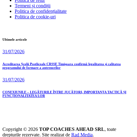
Politica de retur
Termeni și condiții
Politica de confidențialitate
Politica de cookie-uri
Ultimele articole
31/07/2026
Acreditarea Școlii Postliceale CRSSE Timișoara confirmă legalitatea și calitatea
programului de formare a antrenorilor
31/07/2026
CONEXIUNILE – LEGĂTURILE ÎNTRE JUCĂTORI, IMPORTANȚA TACTICĂ ȘI
FUNCȚIONALITATEA LOR
Copyright © 2026
TOP COACHES AHEAD SRL
, toate
drepturile rezervate. Site realizat de
Rad Media
.