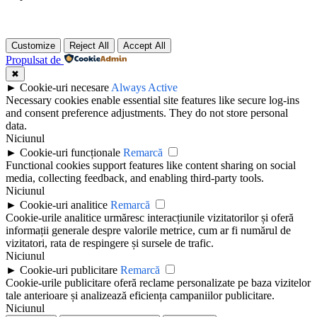
Customize
Reject All
Accept All
Propulsat de
✖
►
Cookie-uri necesare
Always Active
Necessary cookies enable essential site features like secure log-ins
and consent preference adjustments. They do not store personal
data.
Niciunul
►
Cookie-uri funcționale
Remarcă
Functional cookies support features like content sharing on social
media, collecting feedback, and enabling third-party tools.
Niciunul
►
Cookie-uri analitice
Remarcă
Cookie-urile analitice urmăresc interacțiunile vizitatorilor și oferă
informații generale despre valorile metrice, cum ar fi numărul de
vizitatori, rata de respingere și sursele de trafic.
Niciunul
►
Cookie-uri publicitare
Remarcă
Cookie-urile publicitare oferă reclame personalizate pe baza vizitelor
tale anterioare și analizează eficiența campaniilor publicitare.
Niciunul