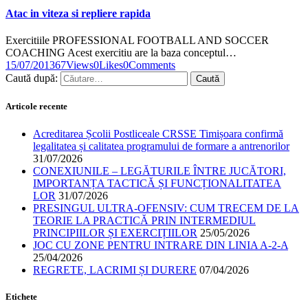
Atac in viteza si repliere rapida
Exercitiile PROFESSIONAL FOOTBALL AND SOCCER
COACHING Acest exercitiu are la baza conceptul…
15/07/2013
67
Views
0
Likes
0
Comments
Caută după:
Articole recente
Acreditarea Școlii Postliceale CRSSE Timișoara confirmă
legalitatea și calitatea programului de formare a antrenorilor
31/07/2026
CONEXIUNILE – LEGĂTURILE ÎNTRE JUCĂTORI,
IMPORTANȚA TACTICĂ ȘI FUNCȚIONALITATEA
LOR
31/07/2026
PRESINGUL ULTRA-OFENSIV: CUM TRECEM DE LA
TEORIE LA PRACTICĂ PRIN INTERMEDIUL
PRINCIPIILOR ȘI EXERCIȚIILOR
25/05/2026
JOC CU ZONE PENTRU INTRARE DIN LINIA A-2-A
25/04/2026
REGRETE, LACRIMI ȘI DURERE
07/04/2026
Etichete