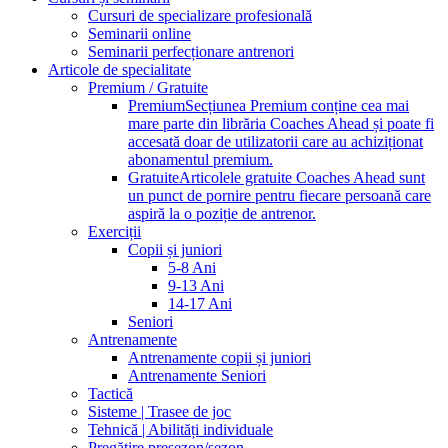
Cursuri de specializare profesională
Seminarii online
Seminarii perfecționare antrenori
Articole de specialitate
Premium / Gratuite
Premium
Secțiunea Premium conține cea mai
mare parte din librăria Coaches Ahead și poate fi
accesată doar de utilizatorii care au achiziționat
abonamentul premium.
Gratuite
Articolele gratuite Coaches Ahead sunt
un punct de pornire pentru fiecare persoană care
aspiră la o poziție de antrenor.
Exerciții
Copii și juniori
5-8 Ani
9-13 Ani
14-17 Ani
Seniori
Antrenamente
Antrenamente copii și juniori
Antrenamente Seniori
Tactică
Sisteme | Trasee de joc
Tehnică | Abilități individuale
Pregătire presezon/sezon