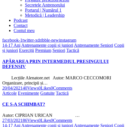
Secretele Antrenorului
Portarul | Numărul 1
Metodică | Leadership
Podcast
Contact
Contul meu
facebook-1
twitter-x
dribble-new
instagram
14-17 Ani
Antrenamente copii și juniori
Antrenamente Seniori
Copii
și juniori
Exerciții
Premium
Seniori
Tactică
APĂRAREA PRIN INTERMEDIUL PRESINGULUI
DEFENSIV
Lecțiile Alenatore.net Autor: MARCO CECCOMORI
Organizare, principii și…
20/04/2021
40
Views
0
Likes
0
Comments
Articole
Evenimente
Gratuite
Tactică
CE S-A SCHIMBAT?
Autor: CIPRIAN URICAN …
27/03/2021
86
Views
0
Likes
0
Comments
14-17 Ani
Antrenamente copii și juniori
Antrenamente Seniori
Copii