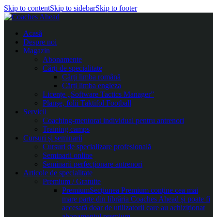
Skip to content
Skip to sidebar
Skip to footer
Acasă
Despre noi
Magazin
Abonamente
Cărți de specialitate
Cărți limba română
Cărți limba engleza
Licențe „Software Tactics Manager”
Planșe, folii Taktifol Football
Servicii
Coaching-mentorat individual pentru antrenori
Training camps
Cursuri și seminarii
Cursuri de specializare profesională
Seminarii online
Seminarii perfecționare antrenori
Articole de specialitate
Premium / Gratuite
Premium
Secțiunea Premium conține cea mai
mare parte din librăria Coaches Ahead și poate fi
accesată doar de utilizatorii care au achiziționat
abonamentul premium.