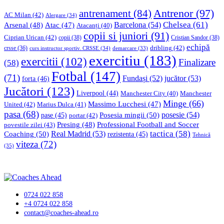
Antrenor
(97)
antrenament
(84)
AC Milan
(42)
Alergare
(34)
Chelsea
(61)
Barcelona
(54)
Arsenal
(48)
Atac
(47)
Atacanți
(40)
copii si juniori
(91)
Ciprian Urican
(42)
copii
(38)
Cristian Sandor
(38)
echipă
dribling
(42)
crsse
(36)
curs instructor sportiv. CRSSE
(34)
demarcare
(33)
exercitiu
(183)
exercitii
(102)
Finalizare
(58)
Fotbal
(147)
(71)
Fundași
(52)
jucător
(53)
forta
(46)
Jucători
(123)
Liverpool
(44)
Manchester
Manchester City
(40)
Minge
(66)
Massimo Lucchesi
(47)
United
(42)
Marius Dulca
(41)
pasa
(68)
Posesia mingii
(50)
posesie
(54)
pase
(45)
portar
(42)
Professional Football and Soccer
Presing
(48)
povestile zilei
(43)
tactica
(58)
Coaching
(50)
Real Madrid
(53)
rezistenta
(45)
Tehnică
viteza
(72)
(35)
0724 022 858
+4 0724 022 858
contact@coaches-ahead.ro