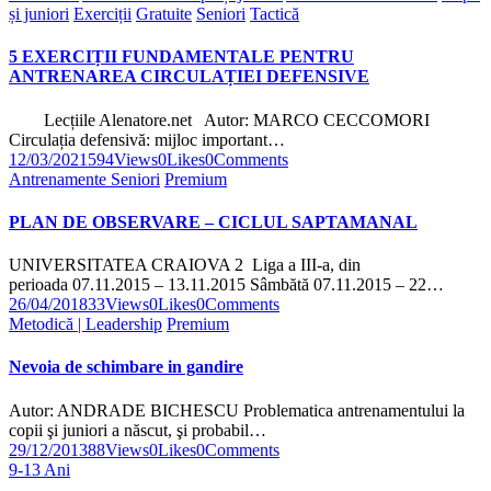
și juniori
Exerciții
Gratuite
Seniori
Tactică
5 EXERCIȚII FUNDAMENTALE PENTRU
ANTRENAREA CIRCULAȚIEI DEFENSIVE
Lecțiile Alenatore.net Autor: MARCO CECCOMORI
Circulația defensivă: mijloc important…
12/03/2021
594
Views
0
Likes
0
Comments
Antrenamente Seniori
Premium
PLAN DE OBSERVARE – CICLUL SAPTAMANAL
UNIVERSITATEA CRAIOVA 2 Liga a III-a, din
perioada 07.11.2015 – 13.11.2015 Sâmbătă 07.11.2015 – 22…
26/04/2018
33
Views
0
Likes
0
Comments
Metodică | Leadership
Premium
Nevoia de schimbare in gandire
Autor: ANDRADE BICHESCU Problematica antrenamentului la
copii şi juniori a născut, şi probabil…
29/12/2013
88
Views
0
Likes
0
Comments
9-13 Ani