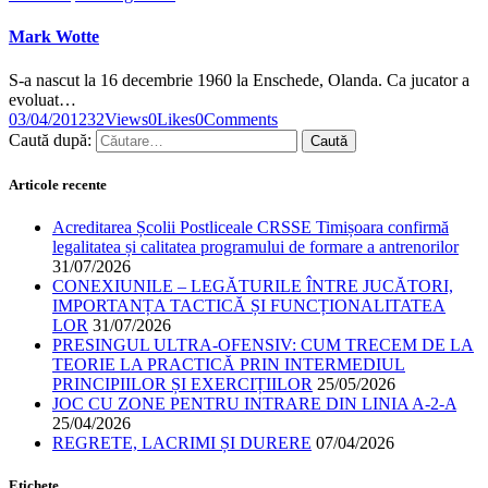
Mark Wotte
S-a nascut la 16 decembrie 1960 la Enschede, Olanda. Ca jucator a
evoluat…
03/04/2012
32
Views
0
Likes
0
Comments
Caută după:
Articole recente
Acreditarea Școlii Postliceale CRSSE Timișoara confirmă
legalitatea și calitatea programului de formare a antrenorilor
31/07/2026
CONEXIUNILE – LEGĂTURILE ÎNTRE JUCĂTORI,
IMPORTANȚA TACTICĂ ȘI FUNCȚIONALITATEA
LOR
31/07/2026
PRESINGUL ULTRA-OFENSIV: CUM TRECEM DE LA
TEORIE LA PRACTICĂ PRIN INTERMEDIUL
PRINCIPIILOR ȘI EXERCIȚIILOR
25/05/2026
JOC CU ZONE PENTRU INTRARE DIN LINIA A-2-A
25/04/2026
REGRETE, LACRIMI ȘI DURERE
07/04/2026
Etichete