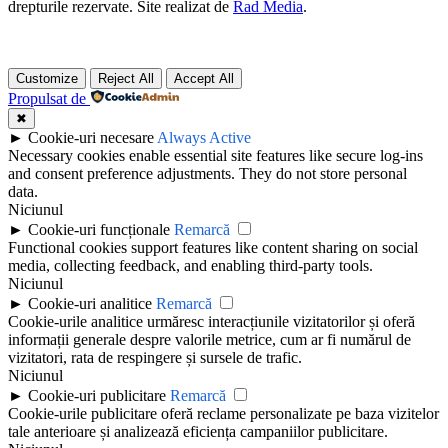
drepturile rezervate. Site realizat de
Rad Media
.
Customize
Reject All
Accept All
Propulsat de
✖
►
Cookie-uri necesare
Always Active
Necessary cookies enable essential site features like secure log-ins
and consent preference adjustments. They do not store personal
data.
Niciunul
►
Cookie-uri funcționale
Remarcă
Functional cookies support features like content sharing on social
media, collecting feedback, and enabling third-party tools.
Niciunul
►
Cookie-uri analitice
Remarcă
Cookie-urile analitice urmăresc interacțiunile vizitatorilor și oferă
informații generale despre valorile metrice, cum ar fi numărul de
vizitatori, rata de respingere și sursele de trafic.
Niciunul
►
Cookie-uri publicitare
Remarcă
Cookie-urile publicitare oferă reclame personalizate pe baza vizitelor
tale anterioare și analizează eficiența campaniilor publicitare.