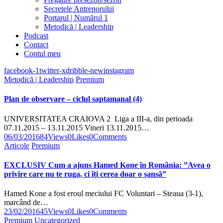
Secretele Antrenorului
Portarul | Numărul 1
Metodică | Leadership
Podcast
Contact
Contul meu
facebook-1
twitter-x
dribble-new
instagram
Metodică | Leadership
Premium
Plan de observare – ciclul saptamanal (4)
UNIVERSITATEA CRAIOVA 2 Liga a III-a, din perioada
07.11.2015 – 13.11.2015 Vineri 13.11.2015…
06/03/2016
84
Views
0
Likes
0
Comments
Articole
Premium
EXCLUSIV Cum a ajuns Hamed Kone în România: ”Avea o
privire care nu te ruga, ci îți cerea doar o șansă”
Hamed Kone a fost eroul meciului FC Voluntari – Steaua (3-1),
marcând de…
23/02/2016
45
Views
0
Likes
0
Comments
Premium
Uncategorized