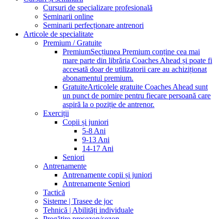
Cursuri de specializare profesională
Seminarii online
Seminarii perfecționare antrenori
Articole de specialitate
Premium / Gratuite
Premium
Secțiunea Premium conține cea mai
mare parte din librăria Coaches Ahead și poate fi
accesată doar de utilizatorii care au achiziționat
abonamentul premium.
Gratuite
Articolele gratuite Coaches Ahead sunt
un punct de pornire pentru fiecare persoană care
aspiră la o poziție de antrenor.
Exerciții
Copii și juniori
5-8 Ani
9-13 Ani
14-17 Ani
Seniori
Antrenamente
Antrenamente copii și juniori
Antrenamente Seniori
Tactică
Sisteme | Trasee de joc
Tehnică | Abilități individuale
Pregătire presezon/sezon