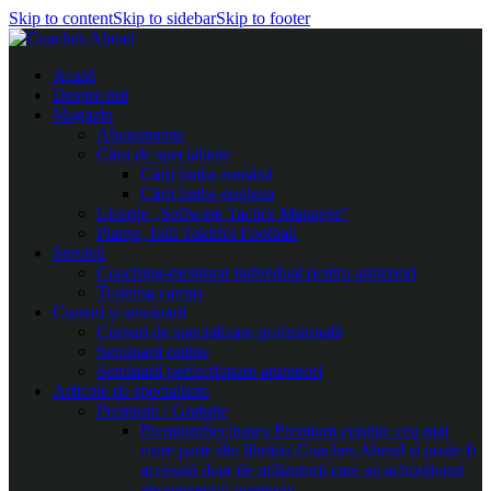
Skip to content
Skip to sidebar
Skip to footer
Acasă
Despre noi
Magazin
Abonamente
Cărți de specialitate
Cărți limba română
Cărți limba engleza
Licențe „Software Tactics Manager”
Planșe, folii Taktifol Football
Servicii
Coaching-mentorat individual pentru antrenori
Training camps
Cursuri și seminarii
Cursuri de specializare profesională
Seminarii online
Seminarii perfecționare antrenori
Articole de specialitate
Premium / Gratuite
Premium
Secțiunea Premium conține cea mai
mare parte din librăria Coaches Ahead și poate fi
accesată doar de utilizatorii care au achiziționat
abonamentul premium.