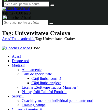
0 items
-
0.00 lei
0
Tag: Universitatea Craiova
Acasă
Toate articolele
Tag: Universitatea Craiova
Close
Acasă
Despre noi
Magazin
Abonamente
Cărți de specialitate
Cărți limba română
Cărți limba engleza
Licențe „Software Tactics Manager”
Planșe, folii Taktifol Football
Servicii
Coaching-mentorat individual pentru antrenori
Training camps
Cursuri și seminarii