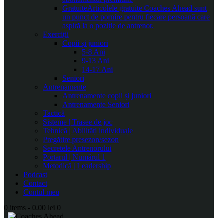
Gratuite
Articolele gratuite Coaches Ahead sunt
un punct de pornire pentru fiecare persoană care
aspiră la o poziție de antrenor.
Exerciții
Copii și juniori
5-8 Ani
9-13 Ani
14-17 Ani
Seniori
Antrenamente
Antrenamente copii și juniori
Antrenamente Seniori
Tactică
Sisteme | Trasee de joc
Tehnică | Abilități individuale
Pregătire presezon/sezon
Secretele Antrenorului
Portarul | Numărul 1
Metodică | Leadership
Podcast
Contact
Contul meu
0 items
-
0.00 lei
0