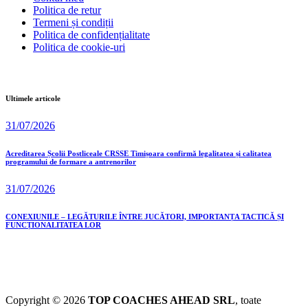
Politica de retur
Termeni și condiții
Politica de confidențialitate
Politica de cookie-uri
Ultimele articole
31/07/2026
Acreditarea Școlii Postliceale CRSSE Timișoara confirmă legalitatea și calitatea
programului de formare a antrenorilor
31/07/2026
CONEXIUNILE – LEGĂTURILE ÎNTRE JUCĂTORI, IMPORTANȚA TACTICĂ ȘI
FUNCȚIONALITATEA LOR
Copyright © 2026
TOP COACHES AHEAD SRL
, toate