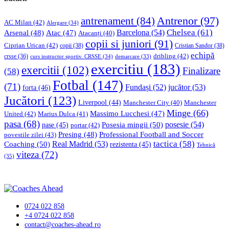
Antrenor
(97)
antrenament
(84)
AC Milan
(42)
Alergare
(34)
Chelsea
(61)
Barcelona
(54)
Arsenal
(48)
Atac
(47)
Atacanți
(40)
copii si juniori
(91)
Ciprian Urican
(42)
copii
(38)
Cristian Sandor
(38)
echipă
dribling
(42)
crsse
(36)
curs instructor sportiv. CRSSE
(34)
demarcare
(33)
exercitiu
(183)
exercitii
(102)
Finalizare
(58)
Fotbal
(147)
(71)
Fundași
(52)
jucător
(53)
forta
(46)
Jucători
(123)
Liverpool
(44)
Manchester
Manchester City
(40)
Minge
(66)
Massimo Lucchesi
(47)
United
(42)
Marius Dulca
(41)
pasa
(68)
Posesia mingii
(50)
posesie
(54)
pase
(45)
portar
(42)
Professional Football and Soccer
Presing
(48)
povestile zilei
(43)
tactica
(58)
Coaching
(50)
Real Madrid
(53)
rezistenta
(45)
Tehnică
viteza
(72)
(35)
0724 022 858
+4 0724 022 858
contact@coaches-ahead.ro