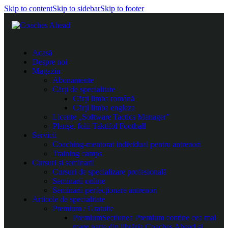
Skip to content
Skip to sidebar
Skip to footer
Acasă
Despre noi
Magazin
Abonamente
Cărți de specialitate
Cărți limba română
Cărți limba engleza
Licențe „Software Tactics Manager”
Planșe, folii Taktifol Football
Servicii
Coaching-mentorat individual pentru antrenori
Training camps
Cursuri și seminarii
Cursuri de specializare profesională
Seminarii online
Seminarii perfecționare antrenori
Articole de specialitate
Premium / Gratuite
Premium
Secțiunea Premium conține cea mai
mare parte din librăria Coaches Ahead și