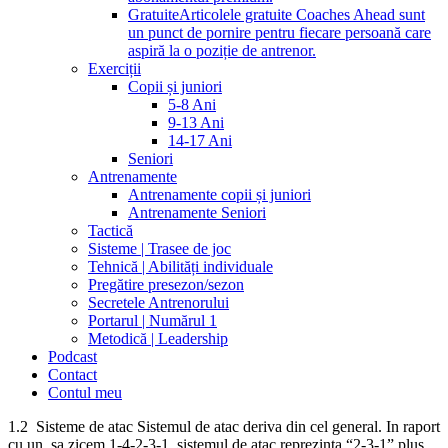
Gratuite
Articolele gratuite Coaches Ahead sunt
un punct de pornire pentru fiecare persoană care
aspiră la o poziție de antrenor.
Exerciții
Copii și juniori
5-8 Ani
9-13 Ani
14-17 Ani
Seniori
Antrenamente
Antrenamente copii și juniori
Antrenamente Seniori
Tactică
Sisteme | Trasee de joc
Tehnică | Abilități individuale
Pregătire presezon/sezon
Secretele Antrenorului
Portarul | Numărul 1
Metodică | Leadership
Podcast
Contact
Contul meu
1.2 Sisteme de atac Sistemul de atac deriva din cel general. In raport
cu un, sa zicem 1-4-2-3-1, sistemul de atac reprezinta “2-3-1” plus,