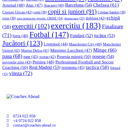
Chelsea
(61)
Barcelona
(54)
Arsenal
(48)
Atac
(47)
Atacanți
(40)
copii si juniori
(91)
Ciprian Urican
(42)
copii
(38)
Cristian Sandor
(38)
echipă
dribling
(42)
crsse
(36)
curs instructor sportiv. CRSSE
(34)
demarcare
(33)
exercitiu
(183)
exercitii
(102)
Finalizare
(58)
Fotbal
(147)
(71)
Fundași
(52)
jucător
(53)
forta
(46)
Jucători
(123)
Liverpool
(44)
Manchester
Manchester City
(40)
Minge
(66)
Massimo Lucchesi
(47)
United
(42)
Marius Dulca
(41)
pasa
(68)
Posesia mingii
(50)
posesie
(54)
pase
(45)
portar
(42)
Professional Football and Soccer
Presing
(48)
povestile zilei
(43)
tactica
(58)
Coaching
(50)
Real Madrid
(53)
rezistenta
(45)
Tehnică
viteza
(72)
(35)
0724 022 858
+4 0724 022 858
contact@coaches-ahead.ro