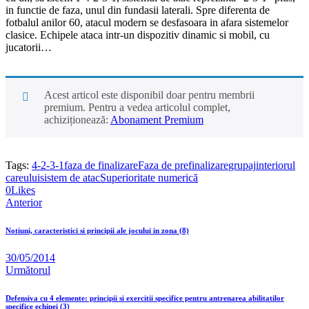
in functie de faza, unul din fundasii laterali. Spre diferenta de
fotbalul anilor 60, atacul modern se desfasoara in afara sistemelor
clasice. Echipele ataca intr-un dispozitiv dinamic si mobil, cu
jucatorii…
Acest articol este disponibil doar pentru membrii
premium. Pentru a vedea articolul complet,
achiziționează:
Abonament Premium
Tags:
4-2-3-1
faza de finalizare
Faza de prefinalizare
grupaj
interiorul
careului
sistem de atac
Superioritate numerică
0
Likes
Anterior
Notiuni, caracteristici si principii ale jocului in zona (8)
30/05/2014
Următorul
Defensiva cu 4 elemente: principii si exercitii specifice pentru antrenarea abilitatilor
specifice echipei (3)