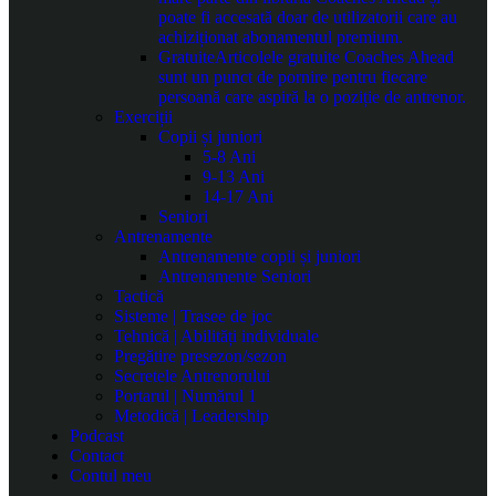
poate fi accesată doar de utilizatorii care au
achiziționat abonamentul premium.
Gratuite
Articolele gratuite Coaches Ahead
sunt un punct de pornire pentru fiecare
persoană care aspiră la o poziție de antrenor.
Exerciții
Copii și juniori
5-8 Ani
9-13 Ani
14-17 Ani
Seniori
Antrenamente
Antrenamente copii și juniori
Antrenamente Seniori
Tactică
Sisteme | Trasee de joc
Tehnică | Abilități individuale
Pregătire presezon/sezon
Secretele Antrenorului
Portarul | Numărul 1
Metodică | Leadership
Podcast
Contact
Contul meu