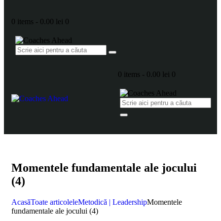
0 items
-
0.00 lei
0
0 items
-
0.00 lei
0
Momentele fundamentale ale jocului
(4)
Acasă
Toate articolele
Metodică | Leadership
Momentele
fundamentale ale jocului (4)