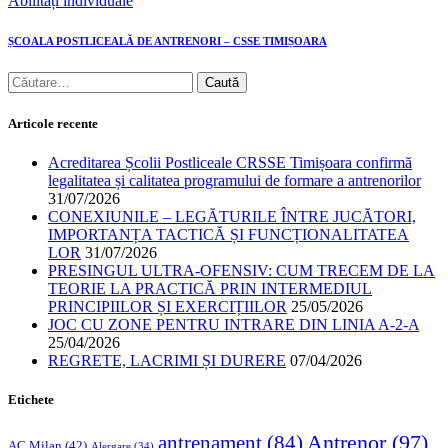
Abilități individuale
ȘCOALA POSTLICEALĂ DE ANTRENORI – CSSE TIMIȘOARA
Articole recente
Acreditarea Școlii Postliceale CRSSE Timișoara confirmă
legalitatea și calitatea programului de formare a antrenorilor
31/07/2026
CONEXIUNILE – LEGĂTURILE ÎNTRE JUCĂTORI,
IMPORTANȚA TACTICĂ ȘI FUNCȚIONALITATEA
LOR
31/07/2026
PRESINGUL ULTRA-OFENSIV: CUM TRECEM DE LA
TEORIE LA PRACTICĂ PRIN INTERMEDIUL
PRINCIPIILOR ȘI EXERCIȚIILOR
25/05/2026
JOC CU ZONE PENTRU INTRARE DIN LINIA A-2-A
25/04/2026
REGRETE, LACRIMI ȘI DURERE
07/04/2026
Etichete
Antrenor
(97)
antrenament
(84)
AC Milan
(42)
Alergare
(34)