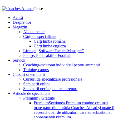
Close
Acasă
Despre noi
Magazin
Abonamente
Cărți de specialitate
Cărți limba română
Cărți limba engleza
Licențe „Software Tactics Manager”
Planșe, folii Taktifol Football
Servicii
Coaching-mentorat individual pentru antrenori
Training camps
Cursuri și seminarii
Cursuri de specializare profesională
Seminarii online
Seminarii perfecționare antrenori
Articole de specialitate
Premium / Gratuite
Premium
Secțiunea Premium conține cea mai
mare parte din librăria Coaches Ahead și poate fi
accesată doar de utilizatorii care au achiziționat
abonamentul premium.