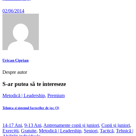
02/06/2014
Urican Ciprian
Despre autor
S-ar putea să te intereseze
Metodică | Leadership
,
Premium
Tehnica si sistemul factorilor de joc (3)
14-17 Ani
,
9-13 Ani
,
Antrenamente copii și juniori
,
Copii și juniori
,
Exerciții
,
Gratuite
,
Metodică | Leadership
,
Seniori
,
Tactică
,
Tehnică |