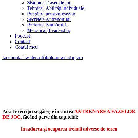
Sisteme | Trasee de joc
Tehnică | Abilități individuale
Pregătire presezon/sezon
Secretele Antrenorului
Portarul | Numărul 1
Metodică | Leadership
Podcast
Contact
Contul meu
facebook-1
twitter-x
dribble-new
instagram
Acest exercițiu se găsește în cartea
ANTRENAREA FAZELOR
DE JOC,
făcând parte din capitolul:
Invadarea și ocuparea treimii adverse de teren