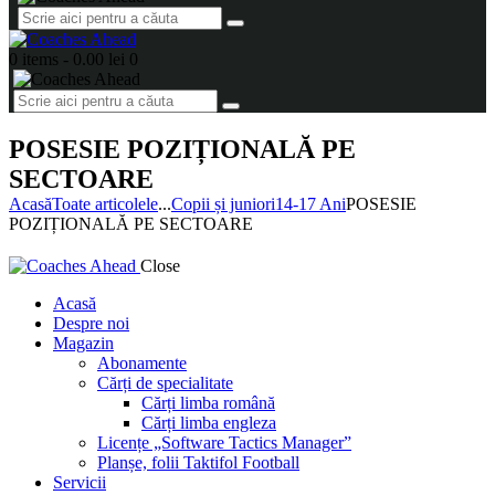
0 items
-
0.00 lei
0
POSESIE POZIȚIONALĂ PE
SECTOARE
Acasă
Toate articolele
...
Copii și juniori
14-17 Ani
POSESIE
POZIȚIONALĂ PE SECTOARE
Close
Acasă
Despre noi
Magazin
Abonamente
Cărți de specialitate
Cărți limba română
Cărți limba engleza
Licențe „Software Tactics Manager”
Planșe, folii Taktifol Football
Servicii