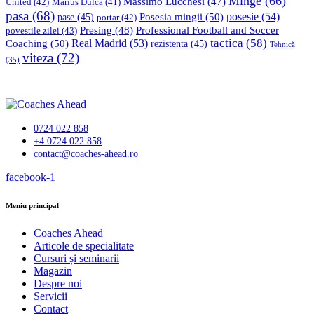
Minge
(66)
Massimo Lucchesi
(47)
United
(42)
Marius Dulca
(41)
pasa
(68)
Posesia mingii
(50)
posesie
(54)
pase
(45)
portar
(42)
Professional Football and Soccer
Presing
(48)
povestile zilei
(43)
tactica
(58)
Coaching
(50)
Real Madrid
(53)
rezistenta
(45)
Tehnică
viteza
(72)
(35)
0724 022 858
+4 0724 022 858
contact@coaches-ahead.ro
facebook-1
Meniu principal
Coaches Ahead
Articole de specialitate
Cursuri și seminarii
Magazin
Despre noi
Servicii
Contact