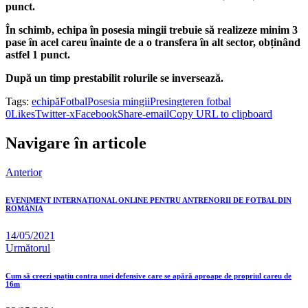
punct.
În schimb, echipa în posesia mingii trebuie să realizeze minim 3
pase în acel careu înainte de a o transfera în alt sector, obținând
astfel 1 punct.
După un timp prestabilit rolurile se inversează.
Tags:
echipă
Fotbal
Posesia mingii
Presing
teren fotbal
0
Likes
Twitter-x
Facebook
Share-email
Copy URL to clipboard
Navigare în articole
Anterior
EVENIMENT INTERNAȚIONAL ONLINE PENTRU ANTRENORII DE FOTBAL DIN
ROMÂNIA
14/05/2021
Următorul
Cum să creezi spațiu contra unei defensive care se apără aproape de propriul careu de
16m