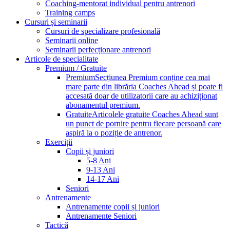
Coaching-mentorat individual pentru antrenori
Training camps
Cursuri și seminarii
Cursuri de specializare profesională
Seminarii online
Seminarii perfecționare antrenori
Articole de specialitate
Premium / Gratuite
Premium
Secțiunea Premium conține cea mai
mare parte din librăria Coaches Ahead și poate fi
accesată doar de utilizatorii care au achiziționat
abonamentul premium.
Gratuite
Articolele gratuite Coaches Ahead sunt
un punct de pornire pentru fiecare persoană care
aspiră la o poziție de antrenor.
Exerciții
Copii și juniori
5-8 Ani
9-13 Ani
14-17 Ani
Seniori
Antrenamente
Antrenamente copii și juniori
Antrenamente Seniori
Tactică