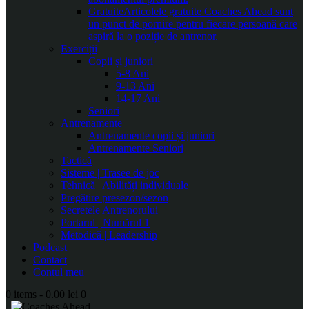
Gratuite
Articolele gratuite Coaches Ahead sunt
un punct de pornire pentru fiecare persoană care
aspiră la o poziție de antrenor.
Exerciții
Copii și juniori
5-8 Ani
9-13 Ani
14-17 Ani
Seniori
Antrenamente
Antrenamente copii și juniori
Antrenamente Seniori
Tactică
Sisteme | Trasee de joc
Tehnică | Abilități individuale
Pregătire presezon/sezon
Secretele Antrenorului
Portarul | Numărul 1
Metodică | Leadership
Podcast
Contact
Contul meu
0 items
-
0.00 lei
0