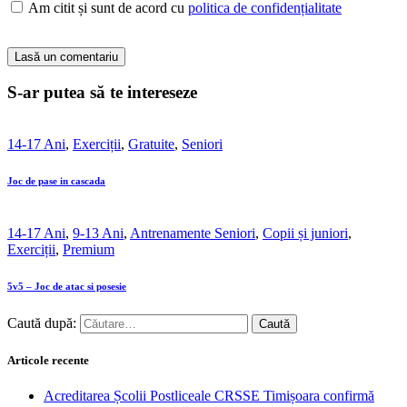
Am citit și sunt de acord cu
politica de confidențialitate
S-ar putea să te intereseze
14-17 Ani
,
Exerciții
,
Gratuite
,
Seniori
Joc de pase in cascada
14-17 Ani
,
9-13 Ani
,
Antrenamente Seniori
,
Copii și juniori
,
Exerciții
,
Premium
5v5 – Joc de atac si posesie
Caută după:
Articole recente
Acreditarea Școlii Postliceale CRSSE Timișoara confirmă