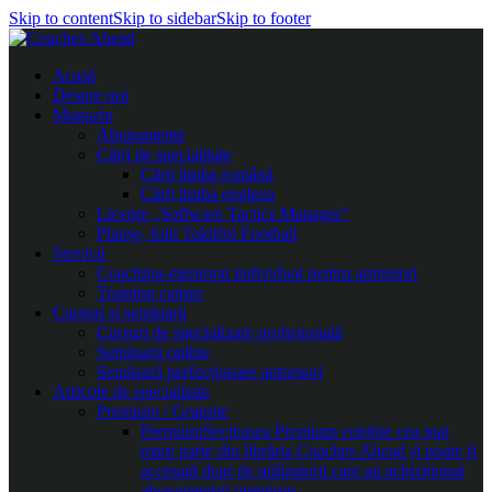
Skip to content
Skip to sidebar
Skip to footer
Acasă
Despre noi
Magazin
Abonamente
Cărți de specialitate
Cărți limba română
Cărți limba engleza
Licențe „Software Tactics Manager”
Planșe, folii Taktifol Football
Servicii
Coaching-mentorat individual pentru antrenori
Training camps
Cursuri și seminarii
Cursuri de specializare profesională
Seminarii online
Seminarii perfecționare antrenori
Articole de specialitate
Premium / Gratuite
Premium
Secțiunea Premium conține cea mai
mare parte din librăria Coaches Ahead și poate fi
accesată doar de utilizatorii care au achiziționat
abonamentul premium.