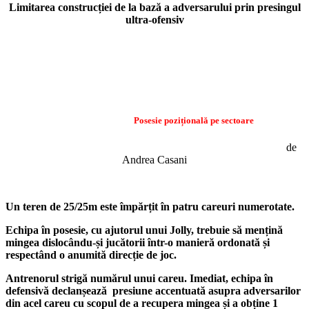
Limitarea construcției de la bază a adversarului prin presingul
ultra-ofensiv
Posesie pozițională pe sectoare
de
Andrea Casani
Un teren de 25/25m este împărțit în patru careuri numerotate.
Echipa în posesie, cu ajutorul unui Jolly, trebuie să mențină
mingea dislocându-și jucătorii într-o manieră ordonată și
respectând o anumită direcție de joc.
Antrenorul strigă numărul unui careu. Imediat, echipa în
defensivă declanșează presiune accentuată asupra adversarilor
din acel careu cu scopul de a recupera mingea și a obține 1