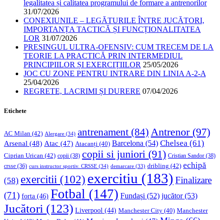
legalitatea și calitatea programului de formare a antrenorilor
31/07/2026
CONEXIUNILE – LEGĂTURILE ÎNTRE JUCĂTORI,
IMPORTANȚA TACTICĂ ȘI FUNCȚIONALITATEA
LOR
31/07/2026
PRESINGUL ULTRA-OFENSIV: CUM TRECEM DE LA
TEORIE LA PRACTICĂ PRIN INTERMEDIUL
PRINCIPIILOR ȘI EXERCIȚIILOR
25/05/2026
JOC CU ZONE PENTRU INTRARE DIN LINIA A-2-A
25/04/2026
REGRETE, LACRIMI ȘI DURERE
07/04/2026
Etichete
Antrenor
(97)
antrenament
(84)
AC Milan
(42)
Alergare
(34)
Chelsea
(61)
Barcelona
(54)
Arsenal
(48)
Atac
(47)
Atacanți
(40)
copii si juniori
(91)
Ciprian Urican
(42)
copii
(38)
Cristian Sandor
(38)
echipă
dribling
(42)
crsse
(36)
curs instructor sportiv. CRSSE
(34)
demarcare
(33)
exercitiu
(183)
exercitii
(102)
Finalizare
(58)
Fotbal
(147)
(71)
Fundași
(52)
jucător
(53)
forta
(46)
Jucători
(123)
Liverpool
(44)
Manchester
Manchester City
(40)