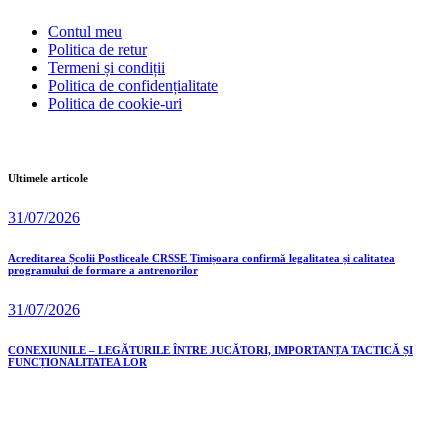
Contul meu
Politica de retur
Termeni și condiții
Politica de confidențialitate
Politica de cookie-uri
Ultimele articole
31/07/2026
Acreditarea Școlii Postliceale CRSSE Timișoara confirmă legalitatea și calitatea
programului de formare a antrenorilor
31/07/2026
CONEXIUNILE – LEGĂTURILE ÎNTRE JUCĂTORI, IMPORTANȚA TACTICĂ ȘI
FUNCȚIONALITATEA LOR