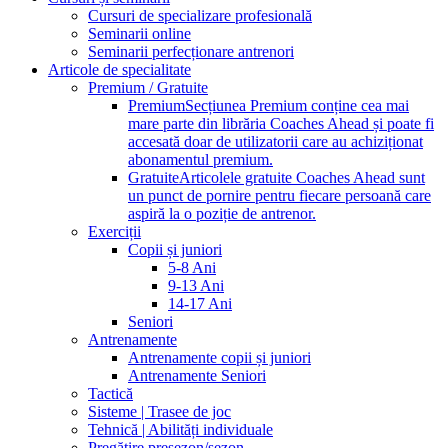
Cursuri de specializare profesională
Seminarii online
Seminarii perfecționare antrenori
Articole de specialitate
Premium / Gratuite
Premium
Secțiunea Premium conține cea mai
mare parte din librăria Coaches Ahead și poate fi
accesată doar de utilizatorii care au achiziționat
abonamentul premium.
Gratuite
Articolele gratuite Coaches Ahead sunt
un punct de pornire pentru fiecare persoană care
aspiră la o poziție de antrenor.
Exerciții
Copii și juniori
5-8 Ani
9-13 Ani
14-17 Ani
Seniori
Antrenamente
Antrenamente copii și juniori
Antrenamente Seniori
Tactică
Sisteme | Trasee de joc
Tehnică | Abilități individuale
Pregătire presezon/sezon