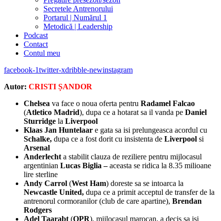
Secretele Antrenorului
Portarul | Numărul 1
Metodică | Leadership
Podcast
Contact
Contul meu
facebook-1
twitter-x
dribble-new
instagram
Autor:
CRISTI ȘANDOR
Chelsea
va face o noua oferta pentru
Radamel Falcao
(
Atletico Madrid
), dupa ce a hotarat sa il vanda pe
Daniel
Sturridge
la
Liverpool
Klaas Jan Huntelaar
e gata sa isi prelungeasca acordul cu
Schalke,
dupa ce a fost dorit cu insistenta de
Liverpool
si
Arsenal
Anderlecht
a stabilit clauza de reziliere pentru mijlocasul
argentinian
Lucas Biglia –
aceasta se ridica la 8.35 milioane
lire sterline
Andy Carrol
(
West Ham
) doreste sa se intoarca la
Newcastle United,
dupa ce a primit acceptul de transfer de la
antrenorul cormoranilor (club de care apartine),
Brendan
Rodgers
Adel Taarabt
(
QPR
), mijlocasul marocan, a decis sa isi