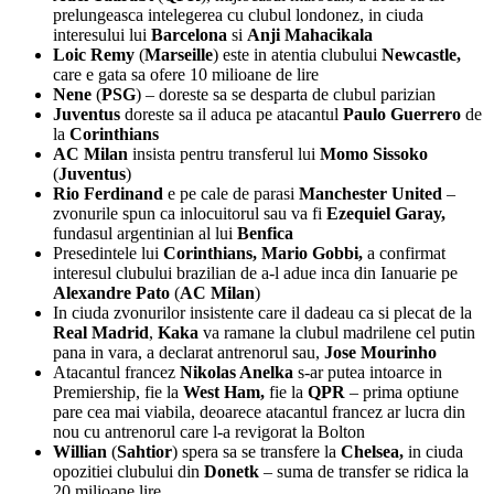
prelungeasca intelegerea cu clubul londonez, in ciuda
interesului lui
Barcelona
si
Anji Mahacikala
Loic Remy
(
Marseille
) este in atentia clubului
Newcastle,
care e gata sa ofere 10 milioane de lire
Nene
(
PSG
) – doreste sa se desparta de clubul parizian
Juventus
doreste sa il aduca pe atacantul
Paulo Guerrero
de
la
Corinthians
AC Milan
insista pentru transferul lui
Momo Sissoko
(
Juventus
)
Rio Ferdinand
e pe cale de parasi
Manchester United
–
zvonurile spun ca inlocuitorul sau va fi
Ezequiel Garay,
fundasul argentinian al lui
Benfica
Presedintele lui
Corinthians,
Mario Gobbi,
a confirmat
interesul clubului brazilian de a-l adue inca din Ianuarie pe
Alexandre Pato
(
AC Milan
)
In ciuda zvonurilor insistente care il dadeau ca si plecat de la
Real Madrid
,
Kaka
va ramane la clubul madrilene cel putin
pana in vara, a declarat antrenorul sau,
Jose Mourinho
Atacantul francez
Nikolas Anelka
s-ar putea intoarce in
Premiership, fie la
West Ham,
fie la
QPR
– prima optiune
pare cea mai viabila, deoarece atacantul francez ar lucra din
nou cu antrenorul care l-a revigorat la Bolton
Willian
(
Sahtior
) spera sa se transfere la
Chelsea,
in ciuda
opozitiei clubului din
Donetk
– suma de transfer se ridica la
20 milioane lire