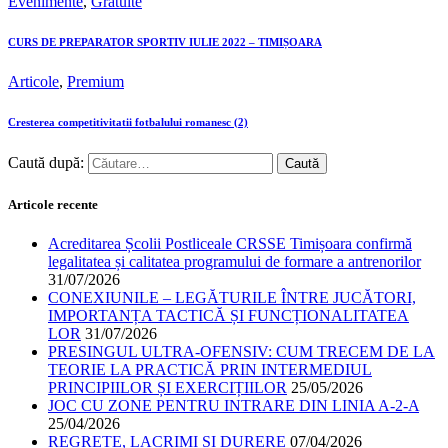
Evenimente
,
Gratuite
CURS DE PREPARATOR SPORTIV IULIE 2022 – TIMIȘOARA
Articole
,
Premium
Cresterea competitivitatii fotbalului romanesc (2)
Caută după:
Articole recente
Acreditarea Școlii Postliceale CRSSE Timișoara confirmă
legalitatea și calitatea programului de formare a antrenorilor
31/07/2026
CONEXIUNILE – LEGĂTURILE ÎNTRE JUCĂTORI,
IMPORTANȚA TACTICĂ ȘI FUNCȚIONALITATEA
LOR
31/07/2026
PRESINGUL ULTRA-OFENSIV: CUM TRECEM DE LA
TEORIE LA PRACTICĂ PRIN INTERMEDIUL
PRINCIPIILOR ȘI EXERCIȚIILOR
25/05/2026
JOC CU ZONE PENTRU INTRARE DIN LINIA A-2-A
25/04/2026
REGRETE, LACRIMI ȘI DURERE
07/04/2026