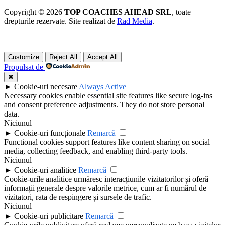
Copyright © 2026
TOP COACHES AHEAD SRL
, toate
drepturile rezervate. Site realizat de
Rad Media
.
Customize
Reject All
Accept All
Propulsat de
✖
►
Cookie-uri necesare
Always Active
Necessary cookies enable essential site features like secure log-ins
and consent preference adjustments. They do not store personal
data.
Niciunul
►
Cookie-uri funcționale
Remarcă
Functional cookies support features like content sharing on social
media, collecting feedback, and enabling third-party tools.
Niciunul
►
Cookie-uri analitice
Remarcă
Cookie-urile analitice urmăresc interacțiunile vizitatorilor și oferă
informații generale despre valorile metrice, cum ar fi numărul de
vizitatori, rata de respingere și sursele de trafic.
Niciunul
►
Cookie-uri publicitare
Remarcă