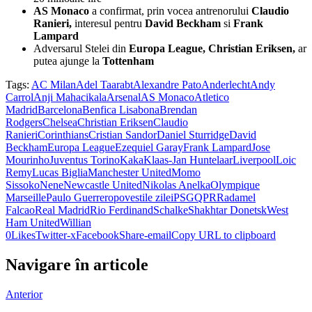
AS Monaco
a confirmat, prin vocea antrenorului
Claudio
Ranieri,
interesul pentru
David Beckham
si
Frank
Lampard
Adversarul Stelei din
Europa League, Christian Eriksen,
ar
putea ajunge la
Tottenham
Tags:
AC Milan
Adel Taarabt
Alexandre Pato
Anderlecht
Andy
Carrol
Anji Mahacikala
Arsenal
AS Monaco
Atletico
Madrid
Barcelona
Benfica Lisabona
Brendan
Rodgers
Chelsea
Christian Eriksen
Claudio
Ranieri
Corinthians
Cristian Sandor
Daniel Sturridge
David
Beckham
Europa League
Ezequiel Garay
Frank Lampard
Jose
Mourinho
Juventus Torino
Kaka
Klaas-Jan Huntelaar
Liverpool
Loic
Remy
Lucas Biglia
Manchester United
Momo
Sissoko
Nene
Newcastle United
Nikolas Anelka
Olympique
Marseille
Paulo Guerrero
povestile zilei
PSG
QPR
Radamel
Falcao
Real Madrid
Rio Ferdinand
Schalke
Shakhtar Donetsk
West
Ham United
Willian
0
Likes
Twitter-x
Facebook
Share-email
Copy URL to clipboard
Navigare în articole
Anterior