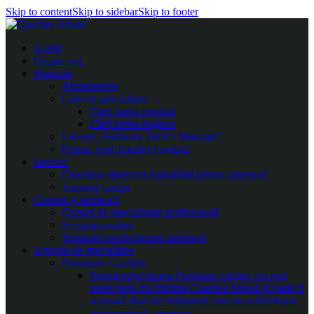
Skip to content
Skip to sidebar
Skip to footer
Acasă
Despre noi
Magazin
Abonamente
Cărți de specialitate
Cărți limba română
Cărți limba engleza
Licențe „Software Tactics Manager”
Planșe, folii Taktifol Football
Servicii
Coaching-mentorat individual pentru antrenori
Training camps
Cursuri și seminarii
Cursuri de specializare profesională
Seminarii online
Seminarii perfecționare antrenori
Articole de specialitate
Premium / Gratuite
Premium
Secțiunea Premium conține cea mai
mare parte din librăria Coaches Ahead și poate fi
accesată doar de utilizatorii care au achiziționat
abonamentul premium.