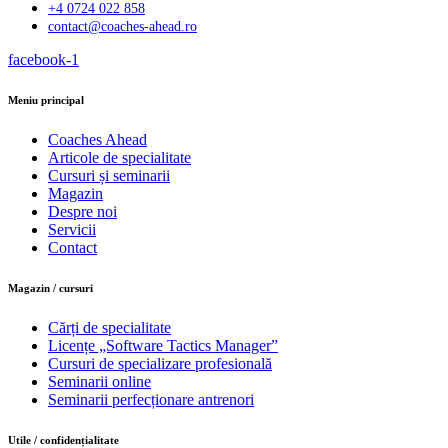
+4 0724 022 858
contact@coaches-ahead.ro
facebook-1
Meniu principal
Coaches Ahead
Articole de specialitate
Cursuri și seminarii
Magazin
Despre noi
Servicii
Contact
Magazin / cursuri
Cărți de specialitate
Licențe „Software Tactics Manager”
Cursuri de specializare profesională
Seminarii online
Seminarii perfecționare antrenori
Utile / confidențialitate