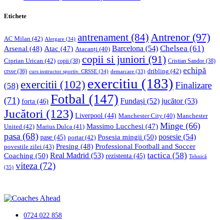
Etichete
Antrenor
(97)
antrenament
(84)
AC Milan
(42)
Alergare
(34)
Chelsea
(61)
Barcelona
(54)
Arsenal
(48)
Atac
(47)
Atacanți
(40)
copii si juniori
(91)
Ciprian Urican
(42)
copii
(38)
Cristian Sandor
(38)
echipă
dribling
(42)
crsse
(36)
curs instructor sportiv. CRSSE
(34)
demarcare
(33)
exercitiu
(183)
exercitii
(102)
Finalizare
(58)
Fotbal
(147)
(71)
Fundași
(52)
jucător
(53)
forta
(46)
Jucători
(123)
Liverpool
(44)
Manchester
Manchester City
(40)
Minge
(66)
Massimo Lucchesi
(47)
United
(42)
Marius Dulca
(41)
pasa
(68)
Posesia mingii
(50)
posesie
(54)
pase
(45)
portar
(42)
Professional Football and Soccer
Presing
(48)
povestile zilei
(43)
tactica
(58)
Coaching
(50)
Real Madrid
(53)
rezistenta
(45)
Tehnică
viteza
(72)
(35)
0724 022 858