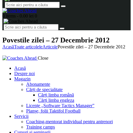
0 items
-
0.00 lei
0
Povestile zilei – 27 Decembrie 2012
Acasă
Toate articolele
Articole
Povestile zilei – 27 Decembrie 2012
Close
Acasă
Despre noi
Magazin
Abonamente
Cărți de specialitate
Cărți limba română
Cărți limba engleza
Licențe „Software Tactics Manager”
Planșe, folii Taktifol Football
Servicii
Coaching-mentorat individual pentru antrenori
Training camps
Cursuri și seminarii