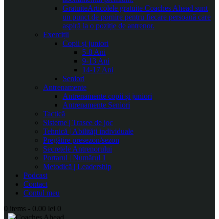
Gratuite
Articolele gratuite Coaches Ahead sunt
un punct de pornire pentru fiecare persoană care
aspiră la o poziție de antrenor.
Exerciții
Copii și juniori
5-8 Ani
9-13 Ani
14-17 Ani
Seniori
Antrenamente
Antrenamente copii și juniori
Antrenamente Seniori
Tactică
Sisteme | Trasee de joc
Tehnică | Abilități individuale
Pregătire presezon/sezon
Secretele Antrenorului
Portarul | Numărul 1
Metodică | Leadership
Podcast
Contact
Contul meu
0 items
-
0.00 lei
0