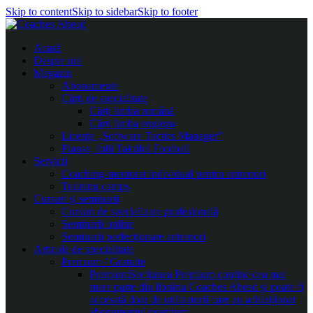
Skip to content
Skip to sidebar
Skip to footer
Acasă
Despre noi
Magazin
Abonamente
Cărți de specialitate
Cărți limba română
Cărți limba engleza
Licențe „Software Tactics Manager”
Planșe, folii Taktifol Football
Servicii
Coaching-mentorat individual pentru antrenori
Training camps
Cursuri și seminarii
Cursuri de specializare profesională
Seminarii online
Seminarii perfecționare antrenori
Articole de specialitate
Premium / Gratuite
Premium
Secțiunea Premium conține cea mai
mare parte din librăria Coaches Ahead și poate fi
accesată doar de utilizatorii care au achiziționat
abonamentul premium.