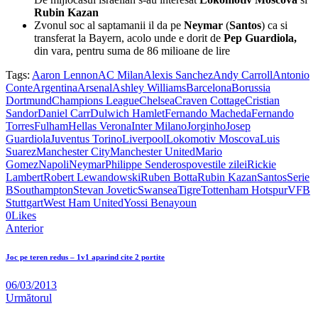
Rubin Kazan
Zvonul soc al saptamanii il da pe
Neymar
(
Santos
) ca si
transferat la Bayern, acolo unde e dorit de
Pep Guardiola,
din vara, pentru suma de 86 milioane de lire
Tags:
Aaron Lennon
AC Milan
Alexis Sanchez
Andy Carroll
Antonio
Conte
Argentina
Arsenal
Ashley Williams
Barcelona
Borussia
Dortmund
Champions League
Chelsea
Craven Cottage
Cristian
Sandor
Daniel Carr
Dulwich Hamlet
Fernando Macheda
Fernando
Torres
Fulham
Hellas Verona
Inter Milano
Jorginho
Josep
Guardiola
Juventus Torino
Liverpool
Lokomotiv Moscova
Luis
Suarez
Manchester City
Manchester United
Mario
Gomez
Napoli
Neymar
Philippe Senderos
povestile zilei
Rickie
Lambert
Robert Lewandowski
Ruben Botta
Rubin Kazan
Santos
Serie
B
Southampton
Stevan Jovetic
Swansea
Tigre
Tottenham Hotspur
VFB
Stuttgart
West Ham United
Yossi Benayoun
Twitter-
Facebook
Share-
Copy
0
Likes
Navigare
x
email
URL
Anterior
to
în
clipboard
Joc pe teren redus – 1v1 aparind cite 2 portite
articole
06/03/2013
Următorul