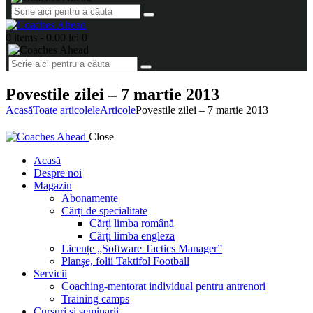
0 items
-
0.00 lei
0
Povestile zilei – 7 martie 2013
Acasă
Toate articolele
Articole
Povestile zilei – 7 martie 2013
Close
Acasă
Despre noi
Magazin
Abonamente
Cărți de specialitate
Cărți limba română
Cărți limba engleza
Licențe „Software Tactics Manager”
Planșe, folii Taktifol Football
Servicii
Coaching-mentorat individual pentru antrenori
Training camps
Cursuri și seminarii