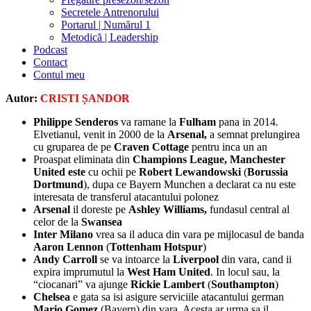
Secretele Antrenorului
Portarul | Numărul 1
Metodică | Leadership
Podcast
Contact
Contul meu
facebook-
twitter-
dribble-
instagram
Autor:
CRISTI ȘANDOR
1
x
new
Philippe Senderos
va ramane la
Fulham
pana in 2014.
Elvetianul, venit in 2000 de la
Arsenal,
a semnat prelungirea
cu gruparea de pe
Craven Cottage
pentru inca un an
Proaspat eliminata din
Champions League, Manchester
United este
cu ochii pe
Robert Lewandowski
(
Borussia
Dortmund
), dupa ce Bayern Munchen a declarat ca nu este
interesata de transferul atacantului polonez
Arsenal
il doreste pe
Ashley Williams,
fundasul central al
celor de la
Swansea
Inter Milano
vrea sa il aduca din vara pe mijlocasul de banda
Aaron Lennon
(
Tottenham Hotspur
)
Andy Carroll
se va intoarce la
Liverpool
din vara, cand ii
expira imprumutul la
West Ham United
. In locul sau, la
“ciocanari” va ajunge
Rickie Lambert
(
Southampton
)
Chelsea
e gata sa isi asigure serviciile atacantului german
Mario Gomez
(Bayern) din vara. Acesta ar urma sa il