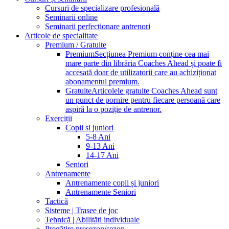
Cursuri de specializare profesională
Seminarii online
Seminarii perfecționare antrenori
Articole de specialitate
Premium / Gratuite
Premium
Secțiunea Premium conține cea mai
mare parte din librăria Coaches Ahead și poate fi
accesată doar de utilizatorii care au achiziționat
abonamentul premium.
Gratuite
Articolele gratuite Coaches Ahead sunt
un punct de pornire pentru fiecare persoană care
aspiră la o poziție de antrenor.
Exerciții
Copii și juniori
5-8 Ani
9-13 Ani
14-17 Ani
Seniori
Antrenamente
Antrenamente copii și juniori
Antrenamente Seniori
Tactică
Sisteme | Trasee de joc
Tehnică | Abilități individuale
Pregătire presezon/sezon