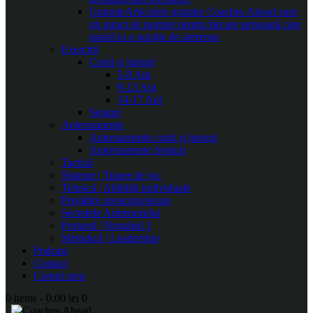
Gratuite
Articolele gratuite Coaches Ahead sunt
un punct de pornire pentru fiecare persoană care
aspiră la o poziție de antrenor.
Exerciții
Copii și juniori
5-8 Ani
9-13 Ani
14-17 Ani
Seniori
Antrenamente
Antrenamente copii și juniori
Antrenamente Seniori
Tactică
Sisteme | Trasee de joc
Tehnică | Abilități individuale
Pregătire presezon/sezon
Secretele Antrenorului
Portarul | Numărul 1
Metodică | Leadership
Podcast
Contact
Contul meu
0 items
-
0.00 lei
0