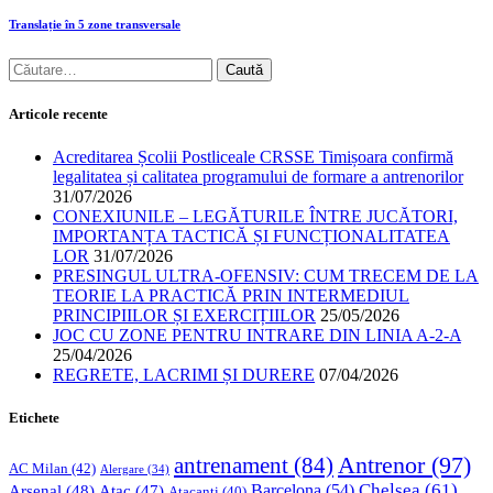
Translație în 5 zone transversale
Caută
după:
Articole recente
Acreditarea Școlii Postliceale CRSSE Timișoara confirmă
legalitatea și calitatea programului de formare a antrenorilor
31/07/2026
CONEXIUNILE – LEGĂTURILE ÎNTRE JUCĂTORI,
IMPORTANȚA TACTICĂ ȘI FUNCȚIONALITATEA
LOR
31/07/2026
PRESINGUL ULTRA-OFENSIV: CUM TRECEM DE LA
TEORIE LA PRACTICĂ PRIN INTERMEDIUL
PRINCIPIILOR ȘI EXERCIȚIILOR
25/05/2026
JOC CU ZONE PENTRU INTRARE DIN LINIA A-2-A
25/04/2026
REGRETE, LACRIMI ȘI DURERE
07/04/2026
Etichete
Antrenor
(97)
antrenament
(84)
AC Milan
(42)
Alergare
(34)
Chelsea
(61)
Barcelona
(54)
Arsenal
(48)
Atac
(47)
Atacanți
(40)