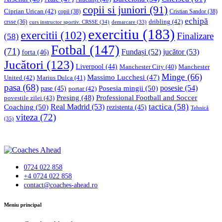
copii si juniori
(91)
Ciprian Urican
(42)
copii
(38)
Cristian Sandor
(38)
echipă
dribling
(42)
crsse
(36)
curs instructor sportiv. CRSSE
(34)
demarcare
(33)
exercitiu
(183)
exercitii
(102)
Finalizare
(58)
Fotbal
(147)
(71)
Fundași
(52)
jucător
(53)
forta
(46)
Jucători
(123)
Liverpool
(44)
Manchester
Manchester City
(40)
Minge
(66)
Massimo Lucchesi
(47)
United
(42)
Marius Dulca
(41)
pasa
(68)
Posesia mingii
(50)
posesie
(54)
pase
(45)
portar
(42)
Professional Football and Soccer
Presing
(48)
povestile zilei
(43)
tactica
(58)
Coaching
(50)
Real Madrid
(53)
rezistenta
(45)
Tehnică
viteza
(72)
(35)
0724 022 858
+4 0724 022 858
contact@coaches-ahead.ro
facebook-
Meniu principal
1