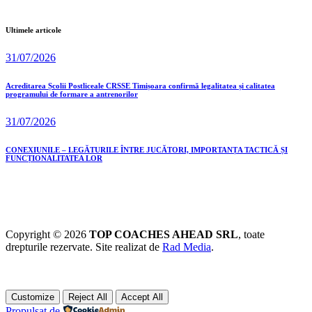
Ultimele articole
31/07/2026
Acreditarea Școlii Postliceale CRSSE Timișoara confirmă legalitatea și calitatea
programului de formare a antrenorilor
31/07/2026
CONEXIUNILE – LEGĂTURILE ÎNTRE JUCĂTORI, IMPORTANȚA TACTICĂ ȘI
FUNCȚIONALITATEA LOR
Copyright © 2026
TOP COACHES AHEAD SRL
, toate
drepturile rezervate. Site realizat de
Rad Media
.
Customize
Reject All
Accept All
Propulsat de