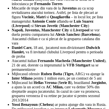
inlocuiasca pe
Fernando Torres
Miscarile de trupe din vara de la
Juventus
au ca scop
revitalizarea atacului torinez. Astfel, pe lista de plecari ar
figura
Vucinic, Matri
si
Quagliarella
– in locul lor, pe lista
managerului
Antonio Conte
aflandu-se
Luis Suarez
(
Liverpool
) si
Stevan Jovetic
(
Manchester City
)
Napoli, Juventus, Manchester City
si
Liverpool
se vor
duela pentru cumpararea lui
Alexis Sanchez
(
Barcelona
).
Atacantul chilian e ca si plecat de la gruparea catalana din
vara
Daniel Carr,
18 ani, jucatorul non-divizionarei
Dulwich
Hamlet,
va fi invitatul clubului Liverpool pentru o perioada
de proba
Atacantul italian
Fernando Macheda
(
Manchester United
),
21 de ani, doreste ca imprumutul la
VFB Stuttgart
sa se
permanentizeze
Mijlocasul ofensiv
Ruben Botta
(
Tigre,
ARG) va ajunge la
Inter Milano
pentru 1 milion euro, pe un contract de 5 ani
Mijlocasul lui
Hellas Verona
(
Serie B
), brazilianul
Jorginho
,
a ajuns la un acord cu
AC Milan,
care va detine 50% din
drepturile asupra jucatorului. In cazul in care va promova,
gruparea veroneza il va retine pe jucator si pentru sezonul
2013/2014
Yossi Benayoun
(
Chelsea
) ar putea ajunge din vara in Rusia.
De mijlocasul israelian s-au interesat
Lokomotiv Moscova
si