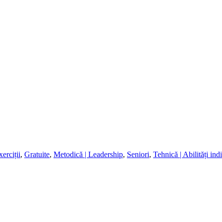
erciții
,
Gratuite
,
Metodică | Leadership
,
Seniori
,
Tehnică | Abilități ind