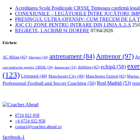
Acreditarea Școlii Postliceale CRSSE Timișoara confirmă legalit
CONEXIUNILE – LEGĂTURILE ÎNTRE JUCĂTORI, IM
PRESINGUL ULTRA-OFENSIV: CUM TRECEM DE LA TE
JOC CU ZONE PENTRU INTRARE DIN LINIA A-2-A
25/
REGRETE, LACRIMI ȘI DURERE
07/04/2026
Etichete
Antrenor
(97)
antrenament
(84)
Ar
AC Milan
(42)
Alergare
(34)
exer
echipă
(58)
dribling
(42)
curs instructor sportiv. CRSSE
(34)
demarcare
(33)
(123)
Liverpool
(44)
Manchester United
(42)
Marius
Manchester City
(40)
Professional Football and Soccer Coaching
(50)
Real Madrid
(53)
rezi
0724 022 858
+4 0724 022 858
contact@coaches-ahead.ro
facebook-1