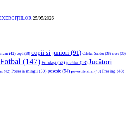
EXERCIȚIILOR
25/05/2026
copii si juniori
(91)
rican
(42)
copii
(38)
Cristian Sandor
(38)
crsse
(36)
Fotbal
(147)
Jucători
Fundași
(52)
jucător
(53)
Posesia mingii
(50)
posesie
(54)
Presing
(48)
ar
(42)
povestile zilei
(43)