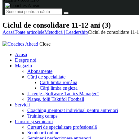
Ciclul de consolidare 11-12 ani (3)
Acasă
Toate articolele
Metodică | Leadership
Ciclul de consolidare 11-1
Close
Acasă
Despre noi
Magazin
Abonamente
Cărți de specialitate
Cărți limba română
Cărți limba engleza
Licențe „Software Tactics Manager”
Planșe, folii Taktifol Football
Servicii
Coaching-mentorat individual pentru antrenori
Training camps
Cursuri și seminarii
Cursuri de specializare profesională
Seminarii online
Seminarii perfecționare antrenori