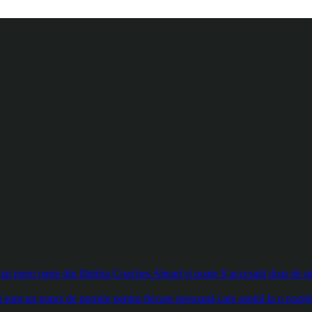
 mare parte din librăria Coaches Ahead și poate fi accesată doar de util
sunt un punct de pornire pentru fiecare persoană care aspiră la o poziți