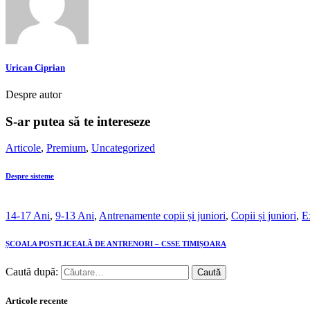
Urican Ciprian
Despre autor
S-ar putea să te intereseze
Articole
,
Premium
,
Uncategorized
Despre sisteme
14-17 Ani
,
9-13 Ani
,
Antrenamente copii și juniori
,
Copii și juniori
,
Ex
ȘCOALA POSTLICEALĂ DE ANTRENORI – CSSE TIMIȘOARA
Caută după:
Articole recente