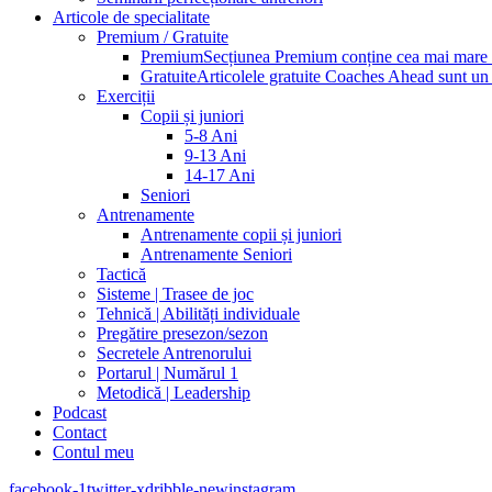
Articole de specialitate
Premium / Gratuite
Premium
Secțiunea Premium conține cea mai mare pa
Gratuite
Articolele gratuite Coaches Ahead sunt un p
Exerciții
Copii și juniori
5-8 Ani
9-13 Ani
14-17 Ani
Seniori
Antrenamente
Antrenamente copii și juniori
Antrenamente Seniori
Tactică
Sisteme | Trasee de joc
Tehnică | Abilități individuale
Pregătire presezon/sezon
Secretele Antrenorului
Portarul | Numărul 1
Metodică | Leadership
Podcast
Contact
Contul meu
facebook-1
twitter-x
dribble-new
instagram