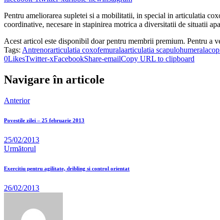
Pentru ameliorarea supletei si a mobilitatii, in special in articulatia 
coordinative, necesare in stapinirea motrica a diversitatii de situatii ap
Acest articol este disponibil doar pentru membrii premium. Pentru a v
Tags:
Antrenor
articulatia coxofemurala
articulatia scapulohumerala
copi
0
Likes
Twitter-x
Facebook
Share-email
Copy URL to clipboard
Navigare în articole
Anterior
Povestile zilei – 25 februarie 2013
25/02/2013
Următorul
Exercitiu pentru agilitate, dribling si control orientat
26/02/2013