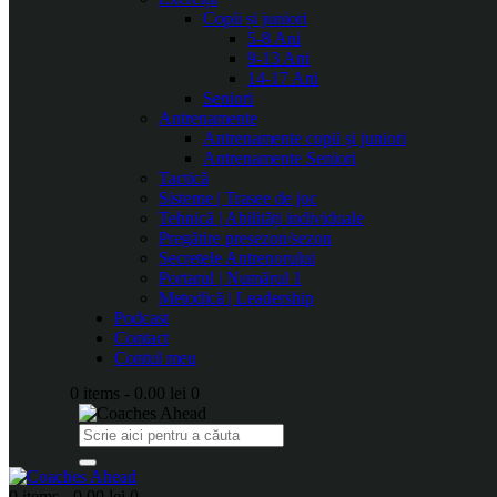
Copii și juniori
5-8 Ani
9-13 Ani
14-17 Ani
Seniori
Antrenamente
Antrenamente copii și juniori
Antrenamente Seniori
Tactică
Sisteme | Trasee de joc
Tehnică | Abilități individuale
Pregătire presezon/sezon
Secretele Antrenorului
Portarul | Numărul 1
Metodică | Leadership
Podcast
Contact
Contul meu
0 items
-
0.00 lei
0
0 items
-
0.00 lei
0