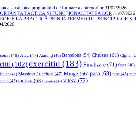
atea și calitatea programului de formare a antrenorilor
31/07/2026
PORTANȚA TACTICĂ ȘI FUNCȚIONALITATEA LOR
31/07/2026
ORIE LA PRACTICĂ PRIN INTERMEDIUL PRINCIPIILOR ȘI 
04/2026
Chelsea
(61)
Barcelona
(54)
senal
(48)
Atac
(47)
Ciprian U
Atacanți
(40)
exercitiu
(183)
citii
(102)
Finalizare
(71)
forta
(46)
pasa
(68)
Minge
(66)
Massimo Lucchesi
(47)
 Dulca
(41)
pase
(45)
port
viteza
(72)
tactica
(58)
stenta
(45)
Tehnică
(35)