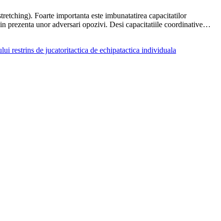
stretching). Foarte importanta este imbunatatirea capacitatilor
e si in prezenta unor adversari opozivi. Desi capacitatiile coordinative…
lui restrins de jucatori
tactica de echipa
tactica individuala