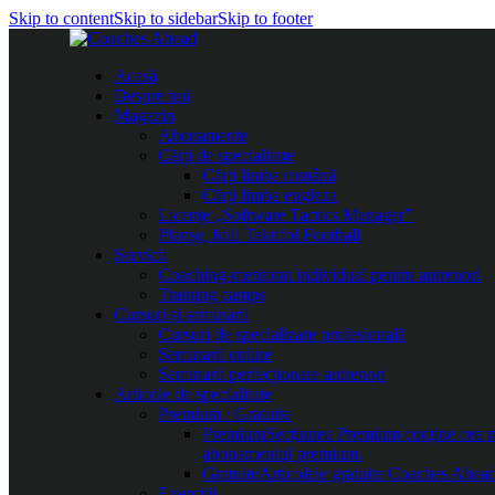
Skip to content
Skip to sidebar
Skip to footer
Acasă
Despre noi
Magazin
Abonamente
Cărți de specialitate
Cărți limba română
Cărți limba engleza
Licențe „Software Tactics Manager”
Planșe, folii Taktifol Football
Servicii
Coaching-mentorat individual pentru antrenori
Training camps
Cursuri și seminarii
Cursuri de specializare profesională
Seminarii online
Seminarii perfecționare antrenori
Articole de specialitate
Premium / Gratuite
Premium
Secțiunea Premium conține cea mai
abonamentul premium.
Gratuite
Articolele gratuite Coaches Ahead 
Exerciții