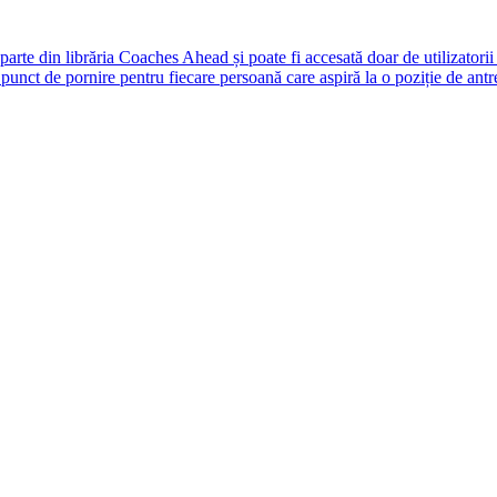
rte din librăria Coaches Ahead și poate fi accesată doar de utilizatori
unct de pornire pentru fiecare persoană care aspiră la o poziție de antr