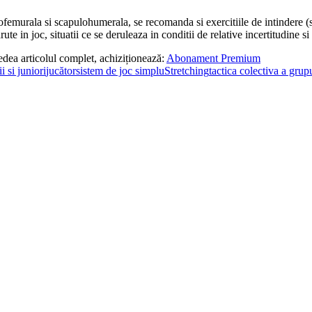
coxofemurala si scapulohumerala, se recomanda si exercitiile de intindere (
arute in joc, situatii ce se deruleaza in conditii de relative incertitudin
edea articolul complet, achiziționează:
Abonament Premium
i si juniori
jucător
sistem de joc simplu
Stretching
tactica colectiva a grupu