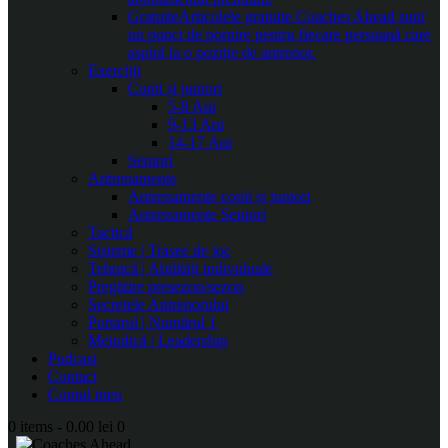
Gratuite
Articolele gratuite Coaches Ahead sunt
un punct de pornire pentru fiecare persoană care
aspiră la o poziție de antrenor.
Exerciții
Copii și juniori
5-8 Ani
9-13 Ani
14-17 Ani
Seniori
Antrenamente
Antrenamente copii și juniori
Antrenamente Seniori
Tactică
Sisteme | Trasee de joc
Tehnică | Abilități individuale
Pregătire presezon/sezon
Secretele Antrenorului
Portarul | Numărul 1
Metodică | Leadership
Podcast
Contact
Contul meu
0 items
-
0.00 lei
0