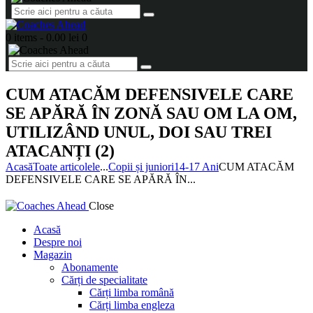
0 items
-
0.00 lei
0
CUM ATACĂM DEFENSIVELE CARE
SE APĂRĂ ÎN ZONĂ SAU OM LA OM,
UTILIZÂND UNUL, DOI SAU TREI
ATACANȚI (2)
Acasă
Toate articolele
...
Copii și juniori
14-17 Ani
CUM ATACĂM
DEFENSIVELE CARE SE APĂRĂ ÎN...
Close
Acasă
Despre noi
Magazin
Abonamente
Cărți de specialitate
Cărți limba română
Cărți limba engleza