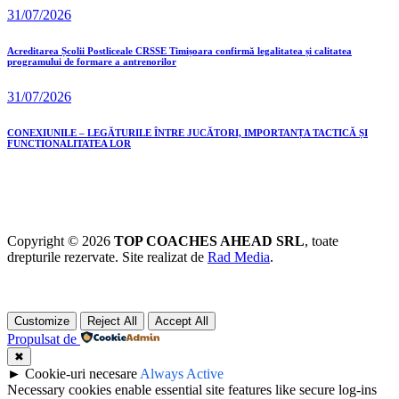
31/07/2026
Acreditarea Școlii Postliceale CRSSE Timișoara confirmă legalitatea și calitatea
programului de formare a antrenorilor
31/07/2026
CONEXIUNILE – LEGĂTURILE ÎNTRE JUCĂTORI, IMPORTANȚA TACTICĂ ȘI
FUNCȚIONALITATEA LOR
Copyright © 2026
TOP COACHES AHEAD SRL
, toate
drepturile rezervate. Site realizat de
Rad Media
.
Customize
Reject All
Accept All
Propulsat de
✖
►
Cookie-uri necesare
Always Active
Necessary cookies enable essential site features like secure log-ins