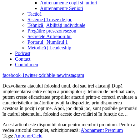
Antrenamente copii și juniori
Antrenamente Seniori
Tactică
Sisteme | Trasee de joc
Tehnică | Abilități individuale
Pregătire presezon/sezon
Secretele Antrenorului
Portarul | Numărul 1
Metodică | Leadership
Podcast
Contact
Contul meu
facebook-1
twitter-x
dribble-new
instagram
Dezvoltarea atacului folosind unul, doi sau trei atacanți După
implementarea către echipă a principiilor și tehnicii de prefinalizare,
putem crește eficacitatea propriilor atacuri printr-o corectă evaluare a
caracteristicilor jucătorilor avuți la dispoziție, prin dispunerea
acestora în poziții optime. Apoi, joc după joc, sunt posibile permutări
în cadrul sistemului, folosind aceste dezvoltări și în funcție de…
Acest articol este disponibil doar pentru membrii premium. Pentru a
vedea articolul complet, achiziționează:
Abonament Premium
Tags:
Antrenor
Ciclu