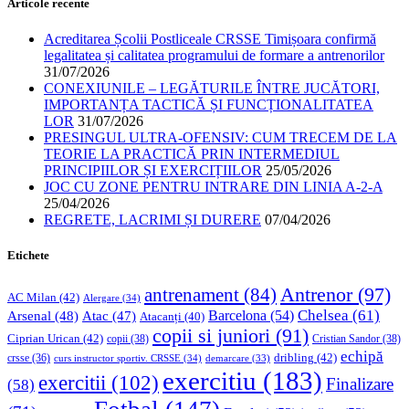
Articole recente
Acreditarea Școlii Postliceale CRSSE Timișoara confirmă
legalitatea și calitatea programului de formare a antrenorilor
31/07/2026
CONEXIUNILE – LEGĂTURILE ÎNTRE JUCĂTORI,
IMPORTANȚA TACTICĂ ȘI FUNCȚIONALITATEA
LOR
31/07/2026
PRESINGUL ULTRA-OFENSIV: CUM TRECEM DE LA
TEORIE LA PRACTICĂ PRIN INTERMEDIUL
PRINCIPIILOR ȘI EXERCIȚIILOR
25/05/2026
JOC CU ZONE PENTRU INTRARE DIN LINIA A-2-A
25/04/2026
REGRETE, LACRIMI ȘI DURERE
07/04/2026
Etichete
Antrenor
(97)
antrenament
(84)
AC Milan
(42)
Alergare
(34)
Chelsea
(61)
Barcelona
(54)
Arsenal
(48)
Atac
(47)
Atacanți
(40)
copii si juniori
(91)
Ciprian Urican
(42)
copii
(38)
Cristian Sandor
(38)
echipă
dribling
(42)
crsse
(36)
curs instructor sportiv. CRSSE
(34)
demarcare
(33)
exercitiu
(183)
exercitii
(102)
Finalizare
(58)