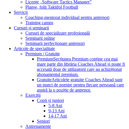
Licențe „Software Tactics Manager”
Planșe, folii Taktifol Football
Servicii
Coaching-mentorat individual pentru antrenori
Training camps
Cursuri și seminarii
Cursuri de specializare profesională
Seminarii online
Seminarii perfecționare antrenori
Articole de specialitate
Premium / Gratuite
Premium
Secțiunea Premium conține cea mai
mare parte din librăria Coaches Ahead și poate fi
accesată doar de utilizatorii care au achiziționat
abonamentul premium.
Gratuite
Articolele gratuite Coaches Ahead sunt
un punct de pornire pentru fiecare persoană care
aspiră la o poziție de antrenor.
Exerciții
Copii și juniori
5-8 Ani
9-13 Ani
14-17 Ani
Seniori
Antrenamente