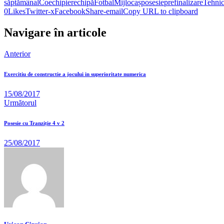
săptămânal
Coechipier
echipă
Fotbal
Mijlocaș
posesie
prefinalizare
Tehni
0
Likes
Twitter-x
Facebook
Share-email
Copy URL to clipboard
Navigare în articole
Anterior
Exercitiu de constructie a jocului in superioritate numerica
15/08/2017
Următorul
Posesie cu Tranziție 4 v 2
25/08/2017