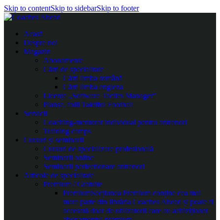
Skip to content
Skip to sidebar
Skip to footer
Acasă
Despre noi
Magazin
Abonamente
Cărți de specialitate
Cărți limba română
Cărți limba engleza
Licențe „Software Tactics Manager”
Planșe, folii Taktifol Football
Servicii
Coaching-mentorat individual pentru antrenori
Training camps
Cursuri și seminarii
Cursuri de specializare profesională
Seminarii online
Seminarii perfecționare antrenori
Articole de specialitate
Premium / Gratuite
Premium
Secțiunea Premium conține cea mai
mare parte din librăria Coaches Ahead și poate fi
accesată doar de utilizatorii care au achiziționat
abonamentul premium.