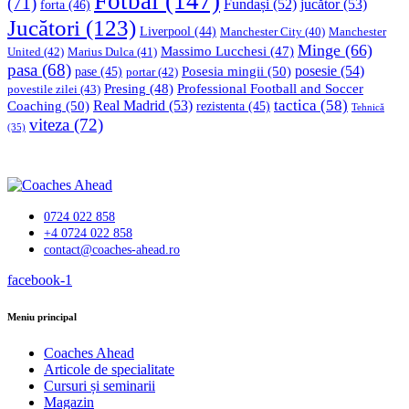
Fotbal
(147)
(71)
Fundași
(52)
jucător
(53)
forta
(46)
Jucători
(123)
Liverpool
(44)
Manchester
Manchester City
(40)
Minge
(66)
Massimo Lucchesi
(47)
United
(42)
Marius Dulca
(41)
pasa
(68)
Posesia mingii
(50)
posesie
(54)
pase
(45)
portar
(42)
Professional Football and Soccer
Presing
(48)
povestile zilei
(43)
tactica
(58)
Coaching
(50)
Real Madrid
(53)
rezistenta
(45)
Tehnică
viteza
(72)
(35)
0724 022 858
+4 0724 022 858
contact@coaches-ahead.ro
facebook-1
Meniu principal
Coaches Ahead
Articole de specialitate
Cursuri și seminarii
Magazin