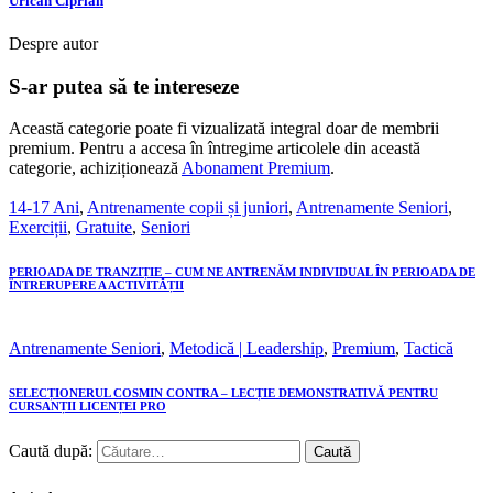
Urican Ciprian
Despre autor
S-ar putea să te intereseze
Această categorie poate fi vizualizată integral doar de membrii
premium. Pentru a accesa în întregime articolele din această
categorie, achiziționează
Abonament Premium
.
14-17 Ani
,
Antrenamente copii și juniori
,
Antrenamente Seniori
,
Exerciții
,
Gratuite
,
Seniori
PERIOADA DE TRANZIȚIE – CUM NE ANTRENĂM INDIVIDUAL ÎN PERIOADA DE
ÎNTRERUPERE A ACTIVITĂȚII
Antrenamente Seniori
,
Metodică | Leadership
,
Premium
,
Tactică
SELECȚIONERUL COSMIN CONTRA – LECȚIE DEMONSTRATIVĂ PENTRU
CURSANȚII LICENȚEI PRO
Caută după: