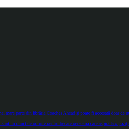
 mare parte din librăria Coaches Ahead și poate fi accesată doar de util
sunt un punct de pornire pentru fiecare persoană care aspiră la o poziți