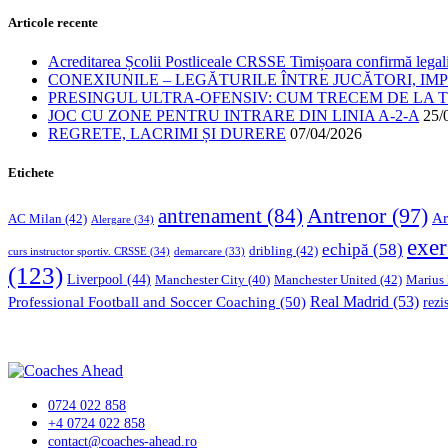
Articole recente
Acreditarea Școlii Postliceale CRSSE Timișoara confirmă legalit
CONEXIUNILE – LEGĂTURILE ÎNTRE JUCĂTORI, IM
PRESINGUL ULTRA-OFENSIV: CUM TRECEM DE LA TE
JOC CU ZONE PENTRU INTRARE DIN LINIA A-2-A
25/
REGRETE, LACRIMI ȘI DURERE
07/04/2026
Etichete
Antrenor
(97)
antrenament
(84)
Ar
AC Milan
(42)
Alergare
(34)
exer
echipă
(58)
dribling
(42)
curs instructor sportiv. CRSSE
(34)
demarcare
(33)
(123)
Liverpool
(44)
Manchester United
(42)
Marius
Manchester City
(40)
Professional Football and Soccer Coaching
(50)
Real Madrid
(53)
rezi
0724 022 858
+4 0724 022 858
contact@coaches-ahead.ro