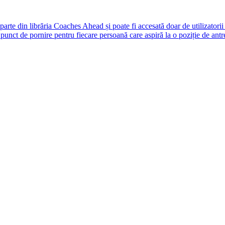
rte din librăria Coaches Ahead și poate fi accesată doar de utilizatori
unct de pornire pentru fiecare persoană care aspiră la o poziție de antr