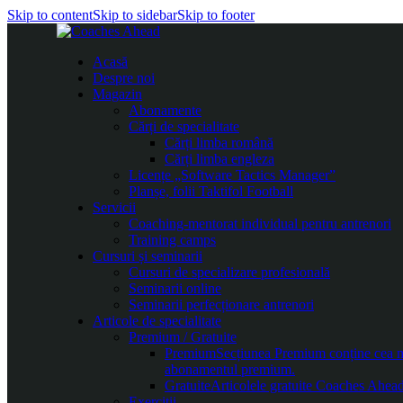
Skip to content
Skip to sidebar
Skip to footer
Acasă
Despre noi
Magazin
Abonamente
Cărți de specialitate
Cărți limba română
Cărți limba engleza
Licențe „Software Tactics Manager”
Planșe, folii Taktifol Football
Servicii
Coaching-mentorat individual pentru antrenori
Training camps
Cursuri și seminarii
Cursuri de specializare profesională
Seminarii online
Seminarii perfecționare antrenori
Articole de specialitate
Premium / Gratuite
Premium
Secțiunea Premium conține cea mai
abonamentul premium.
Gratuite
Articolele gratuite Coaches Ahead 
Exerciții