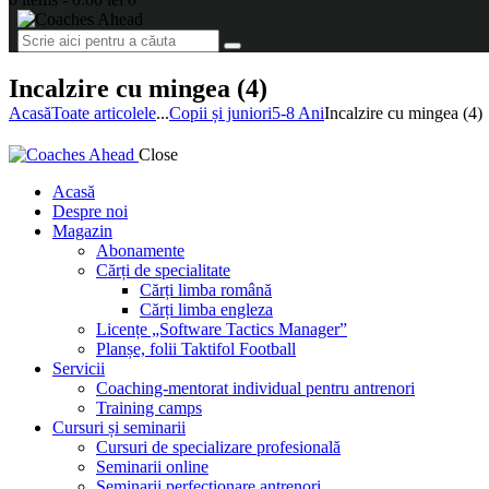
Incalzire cu mingea (4)
Acasă
Toate articolele
...
Copii și juniori
5-8 Ani
Incalzire cu mingea (4)
Close
Acasă
Despre noi
Magazin
Abonamente
Cărți de specialitate
Cărți limba română
Cărți limba engleza
Licențe „Software Tactics Manager”
Planșe, folii Taktifol Football
Servicii
Coaching-mentorat individual pentru antrenori
Training camps
Cursuri și seminarii
Cursuri de specializare profesională
Seminarii online
Seminarii perfecționare antrenori