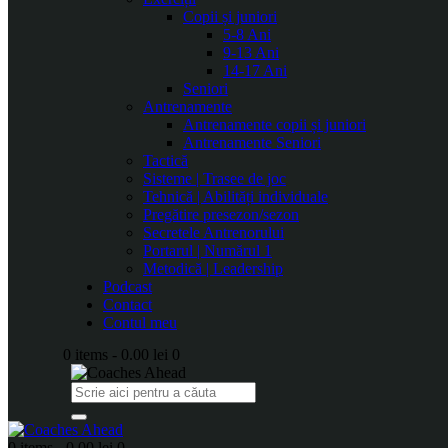
Copii și juniori
5-8 Ani
9-13 Ani
14-17 Ani
Seniori
Antrenamente
Antrenamente copii și juniori
Antrenamente Seniori
Tactică
Sisteme | Trasee de joc
Tehnică | Abilități individuale
Pregătire presezon/sezon
Secretele Antrenorului
Portarul | Numărul 1
Metodică | Leadership
Podcast
Contact
Contul meu
0 items
-
0.00 lei
0
0 items
-
0.00 lei
0