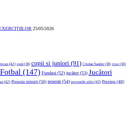
EXERCIȚIILOR
25/05/2026
copii si juniori
(91)
rican
(42)
copii
(38)
Cristian Sandor
(38)
crsse
(36)
Fotbal
(147)
Jucători
Fundași
(52)
jucător
(53)
Posesia mingii
(50)
posesie
(54)
Presing
(48)
ar
(42)
povestile zilei
(43)