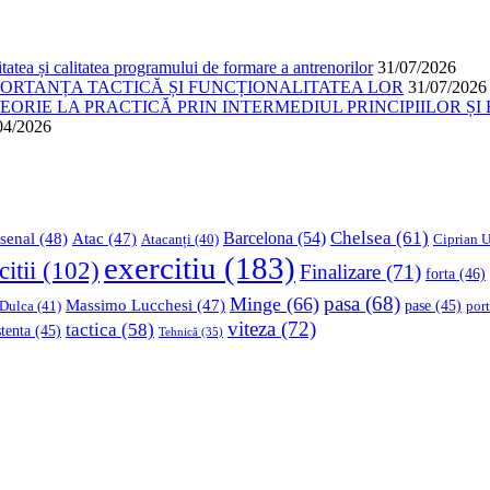
atea și calitatea programului de formare a antrenorilor
31/07/2026
PORTANȚA TACTICĂ ȘI FUNCȚIONALITATEA LOR
31/07/2026
ORIE LA PRACTICĂ PRIN INTERMEDIUL PRINCIPIILOR ȘI 
04/2026
Chelsea
(61)
Barcelona
(54)
senal
(48)
Atac
(47)
Ciprian U
Atacanți
(40)
exercitiu
(183)
citii
(102)
Finalizare
(71)
forta
(46)
pasa
(68)
Minge
(66)
Massimo Lucchesi
(47)
 Dulca
(41)
pase
(45)
port
viteza
(72)
tactica
(58)
stenta
(45)
Tehnică
(35)