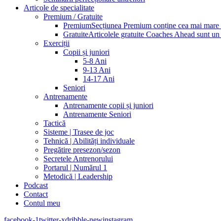
Articole de specialitate
Premium / Gratuite
Premium
Secțiunea Premium conține cea mai mare pa
Gratuite
Articolele gratuite Coaches Ahead sunt un p
Exerciții
Copii și juniori
5-8 Ani
9-13 Ani
14-17 Ani
Seniori
Antrenamente
Antrenamente copii și juniori
Antrenamente Seniori
Tactică
Sisteme | Trasee de joc
Tehnică | Abilități individuale
Pregătire presezon/sezon
Secretele Antrenorului
Portarul | Numărul 1
Metodică | Leadership
Podcast
Contact
Contul meu
facebook-1
twitter-x
dribble-new
instagram