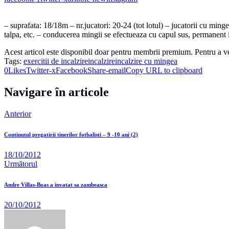
– suprafata: 18/18m – nr.jucatori: 20-24 (tot lotul) – jucatorii cu minge
talpa, etc. – conducerea mingii se efectueaza cu capul sus, permanent 
Acest articol este disponibil doar pentru membrii premium. Pentru a v
Tags:
exercitii de incalzire
incalzire
incalzire cu mingea
0
Likes
Twitter-x
Facebook
Share-email
Copy URL to clipboard
Navigare în articole
Anterior
Continutul pregatirii tinerilor fotbalisti – 9 -10 ani (2)
18/10/2012
Următorul
Andre Villas-Boas a invatat sa zambeasca
20/10/2012