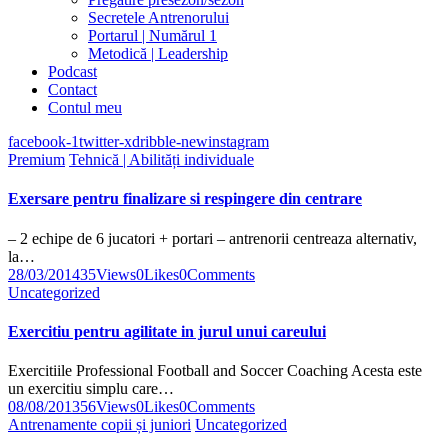
Secretele Antrenorului
Portarul | Numărul 1
Metodică | Leadership
Podcast
Contact
Contul meu
facebook-1
twitter-x
dribble-new
instagram
Premium
Tehnică | Abilități individuale
Exersare pentru finalizare si respingere din centrare
– 2 echipe de 6 jucatori + portari – antrenorii centreaza alternativ,
la…
28/03/2014
35
Views
0
Likes
0
Comments
Uncategorized
Exercitiu pentru agilitate in jurul unui careului
Exercitiile Professional Football and Soccer Coaching Acesta este
un exercitiu simplu care…
08/08/2013
56
Views
0
Likes
0
Comments
Antrenamente copii și juniori
Uncategorized