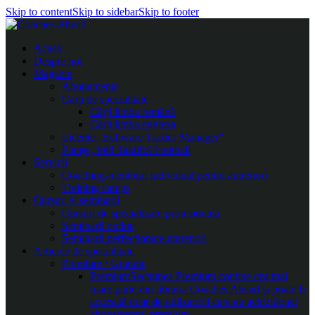
Skip to content
Skip to sidebar
Skip to footer
Acasă
Despre noi
Magazin
Abonamente
Cărți de specialitate
Cărți limba română
Cărți limba engleza
Licențe „Software Tactics Manager”
Planșe, folii Taktifol Football
Servicii
Coaching-mentorat individual pentru antrenori
Training camps
Cursuri și seminarii
Cursuri de specializare profesională
Seminarii online
Seminarii perfecționare antrenori
Articole de specialitate
Premium / Gratuite
Premium
Secțiunea Premium conține cea mai
mare parte din librăria Coaches Ahead și poate fi
accesată doar de utilizatorii care au achiziționat
abonamentul premium.