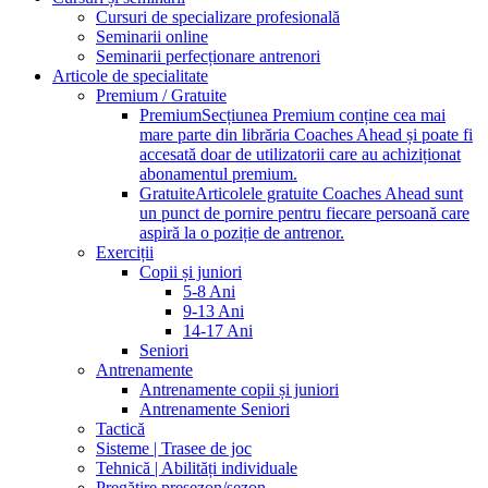
Cursuri de specializare profesională
Seminarii online
Seminarii perfecționare antrenori
Articole de specialitate
Premium / Gratuite
Premium
Secțiunea Premium conține cea mai
mare parte din librăria Coaches Ahead și poate fi
accesată doar de utilizatorii care au achiziționat
abonamentul premium.
Gratuite
Articolele gratuite Coaches Ahead sunt
un punct de pornire pentru fiecare persoană care
aspiră la o poziție de antrenor.
Exerciții
Copii și juniori
5-8 Ani
9-13 Ani
14-17 Ani
Seniori
Antrenamente
Antrenamente copii și juniori
Antrenamente Seniori
Tactică
Sisteme | Trasee de joc
Tehnică | Abilități individuale
Pregătire presezon/sezon