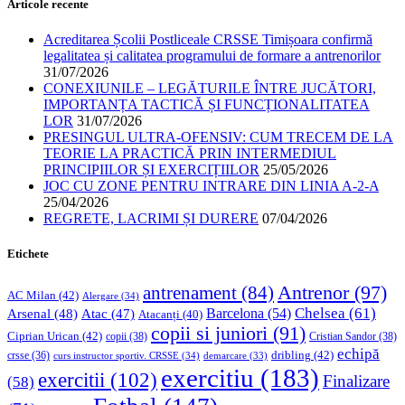
Articole recente
Acreditarea Școlii Postliceale CRSSE Timișoara confirmă
legalitatea și calitatea programului de formare a antrenorilor
31/07/2026
CONEXIUNILE – LEGĂTURILE ÎNTRE JUCĂTORI,
IMPORTANȚA TACTICĂ ȘI FUNCȚIONALITATEA
LOR
31/07/2026
PRESINGUL ULTRA-OFENSIV: CUM TRECEM DE LA
TEORIE LA PRACTICĂ PRIN INTERMEDIUL
PRINCIPIILOR ȘI EXERCIȚIILOR
25/05/2026
JOC CU ZONE PENTRU INTRARE DIN LINIA A-2-A
25/04/2026
REGRETE, LACRIMI ȘI DURERE
07/04/2026
Etichete
Antrenor
(97)
antrenament
(84)
AC Milan
(42)
Alergare
(34)
Chelsea
(61)
Barcelona
(54)
Arsenal
(48)
Atac
(47)
Atacanți
(40)
copii si juniori
(91)
Ciprian Urican
(42)
copii
(38)
Cristian Sandor
(38)
echipă
dribling
(42)
crsse
(36)
curs instructor sportiv. CRSSE
(34)
demarcare
(33)
exercitiu
(183)
exercitii
(102)
Finalizare
(58)