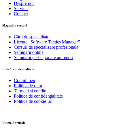
Despre noi
Servicii
Contact
Magazin / cursuri
Cărți de specialitate
Licențe „Software Tactics Manager”
Cursuri de specializare profesională
Seminarii online
Seminarii perfecționare antrenori
Utile / confidențialitate
Contul meu
Politica de retur
Termeni și condiții
Politica de confidențialitate
Politica de cookie-uri
Ultimele articole