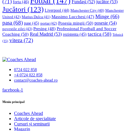
Fotbal
(147)
(71)
Fundași
(52)
jucător
(53)
forta
(46)
Jucători
(123)
Liverpool
(44)
Manchester
Manchester City
(40)
Minge
(66)
Massimo Lucchesi
(47)
United
(42)
Marius Dulca
(41)
pasa
(68)
Posesia mingii
(50)
posesie
(54)
pase
(45)
portar
(42)
Professional Football and Soccer
Presing
(48)
povestile zilei
(43)
tactica
(58)
Coaching
(50)
Real Madrid
(53)
rezistenta
(45)
Tehnică
viteza
(72)
(35)
0724 022 858
+4 0724 022 858
contact@coaches-ahead.ro
facebook-1
Meniu principal
Coaches Ahead
Articole de specialitate
Cursuri și seminarii
Magazin