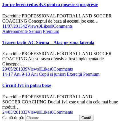
Joc pe teren redus 4v3 pentru posesie si progresie
Exercitiile PROFESSIONAL FOOTBALL AND SOCCER
COACHING Conceptul de baza al acestui joc este…
11/07/2013
42
Views
0
Likes
0
Comments
Antrenamente Seniori
Premium
Traseu tactic AC Sienna – Atac pe zona laterala
Exercitiile PROFESSIONAL FOOTBALL AND SOCCER
COACHING Acest traseu ofensiv a fost implementat de
Giuseppe…
29/05/2013
39
Views
0
Likes
0
Comments
14-17 Ani
9-13 Ani
Copii și juniori
Exerciții
Premium
Circuit 1v1 in patru boxe
Exercitiile PROFESSIONAL FOOTBALL AND
SOCCER COACHING Duelul 1v1 este unul din cele mai bune
moduri…
24/03/2013
33
Views
0
Likes
0
Comments
Caută după: