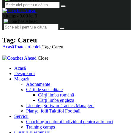
0 items
-
0.00 lei
0
Tag: Careu
Acasă
Toate articolele
Tag: Careu
Close
Acasă
Despre noi
Magazin
Abonamente
Cărți de specialitate
Cărți limba română
Cărți limba engleza
Licențe „Software Tactics Manager”
Planșe, folii Taktifol Football
Servicii
Coaching-mentorat individual pentru antrenori
Training camps
Cursuri și seminarii