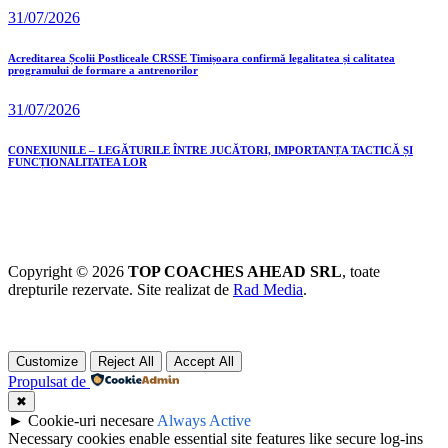
31/07/2026
Acreditarea Școlii Postliceale CRSSE Timișoara confirmă legalitatea și calitatea
programului de formare a antrenorilor
31/07/2026
CONEXIUNILE – LEGĂTURILE ÎNTRE JUCĂTORI, IMPORTANȚA TACTICĂ ȘI
FUNCȚIONALITATEA LOR
Copyright © 2026
TOP COACHES AHEAD SRL
, toate
drepturile rezervate. Site realizat de
Rad Media
.
Customize
Reject All
Accept All
Propulsat de
✖
►
Cookie-uri necesare
Always Active
Necessary cookies enable essential site features like secure log-ins