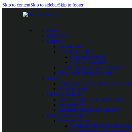
Skip to content
Skip to sidebar
Skip to footer
Acasă
Despre noi
Magazin
Abonamente
Cărți de specialitate
Cărți limba română
Cărți limba engleza
Licențe „Software Tactics Manager”
Planșe, folii Taktifol Football
Servicii
Coaching-mentorat individual pentru an
Training camps
Cursuri și seminarii
Cursuri de specializare profesională
Seminarii online
Seminarii perfecționare antrenori
Articole de specialitate
Premium / Gratuite
Premium
Secțiunea Premium conțin
achiziționat abonamentul premiu