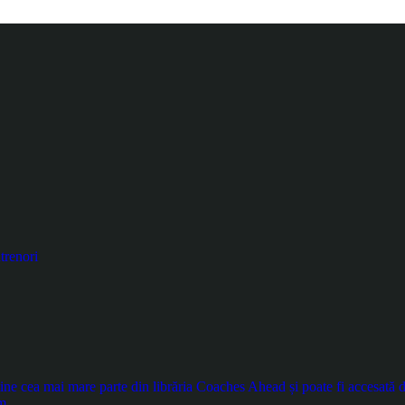
trenori
e cea mai mare parte din librăria Coaches Ahead și poate fi accesată doa
m.