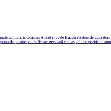
rte din librăria Coaches Ahead și poate fi accesată doar de utilizatori
unct de pornire pentru fiecare persoană care aspiră la o poziție de antr