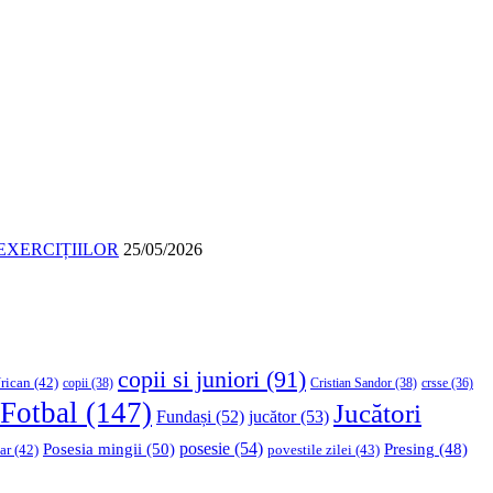
EXERCIȚIILOR
25/05/2026
copii si juniori
(91)
rican
(42)
copii
(38)
Cristian Sandor
(38)
crsse
(36)
Fotbal
(147)
Jucători
Fundași
(52)
jucător
(53)
Posesia mingii
(50)
posesie
(54)
Presing
(48)
ar
(42)
povestile zilei
(43)