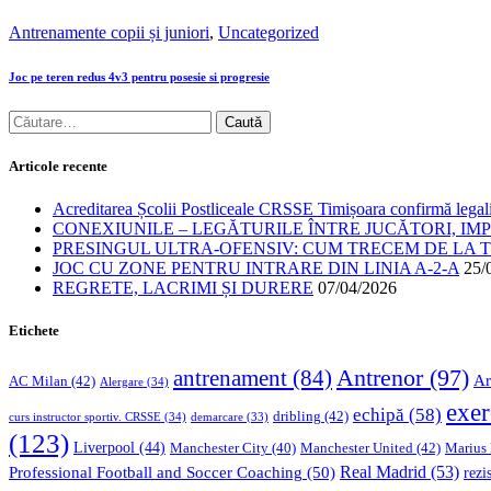
Antrenamente copii și juniori
,
Uncategorized
Joc pe teren redus 4v3 pentru posesie si progresie
Articole recente
Acreditarea Școlii Postliceale CRSSE Timișoara confirmă legalit
CONEXIUNILE – LEGĂTURILE ÎNTRE JUCĂTORI, IM
PRESINGUL ULTRA-OFENSIV: CUM TRECEM DE LA TE
JOC CU ZONE PENTRU INTRARE DIN LINIA A-2-A
25/
REGRETE, LACRIMI ȘI DURERE
07/04/2026
Etichete
Antrenor
(97)
antrenament
(84)
Ar
AC Milan
(42)
Alergare
(34)
exer
echipă
(58)
dribling
(42)
curs instructor sportiv. CRSSE
(34)
demarcare
(33)
(123)
Liverpool
(44)
Manchester United
(42)
Marius
Manchester City
(40)
Professional Football and Soccer Coaching
(50)
Real Madrid
(53)
rezi