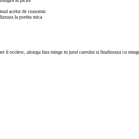
 mingea la picior
ensul acelor de ceasornic
izeaza la portita mica
are il ocolesc, alearga fara minge in jurul careului si finalizeaza cu ming