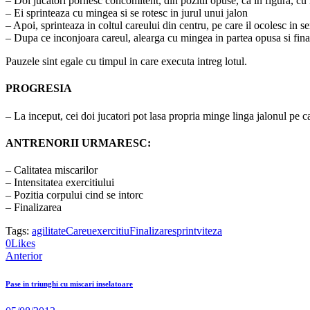
– Doi jucatori pornesc concomitent, din pozitii opuse, ca in figura, cu
– Ei sprinteaza cu mingea si se rotesc in jurul unui jalon
– Apoi, sprinteaza in coltul careului din centru, pe care il ocolesc in s
– Dupa ce inconjoara careul, alearga cu mingea in partea opusa si final
Pauzele sint egale cu timpul in care executa intreg lotul.
PROGRESIA
– La inceput, cei doi jucatori pot lasa propria minge linga jalonul pe c
ANTRENORII URMARESC:
– Calitatea miscarilor
– Intensitatea exercitiului
– Pozitia corpului cind se intorc
– Finalizarea
Tags:
agilitate
Careu
exercitiu
Finalizare
sprint
viteza
0
Likes
Anterior
Pase in triunghi cu miscari inselatoare