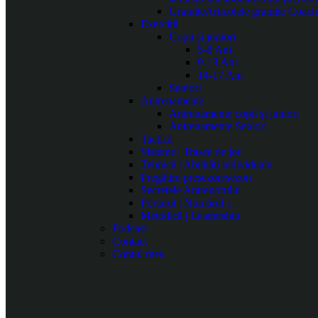
Gratuite
Articolele gratuite Coach
Exerciții
Copii și juniori
5-8 Ani
9-13 Ani
14-17 Ani
Seniori
Antrenamente
Antrenamente copii și juniori
Antrenamente Seniori
Tactică
Sisteme | Trasee de joc
Tehnică | Abilități individuale
Pregătire presezon/sezon
Secretele Antrenorului
Portarul | Numărul 1
Metodică | Leadership
Podcast
Contact
Contul meu