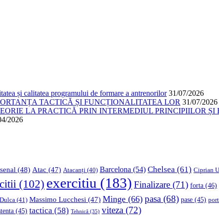
atea și calitatea programului de formare a antrenorilor
31/07/2026
PORTANȚA TACTICĂ ȘI FUNCȚIONALITATEA LOR
31/07/2026
ORIE LA PRACTICĂ PRIN INTERMEDIUL PRINCIPIILOR ȘI 
04/2026
Chelsea
(61)
Barcelona
(54)
senal
(48)
Atac
(47)
Ciprian U
Atacanți
(40)
exercitiu
(183)
citii
(102)
Finalizare
(71)
forta
(46)
pasa
(68)
Minge
(66)
Massimo Lucchesi
(47)
 Dulca
(41)
pase
(45)
port
viteza
(72)
tactica
(58)
stenta
(45)
Tehnică
(35)