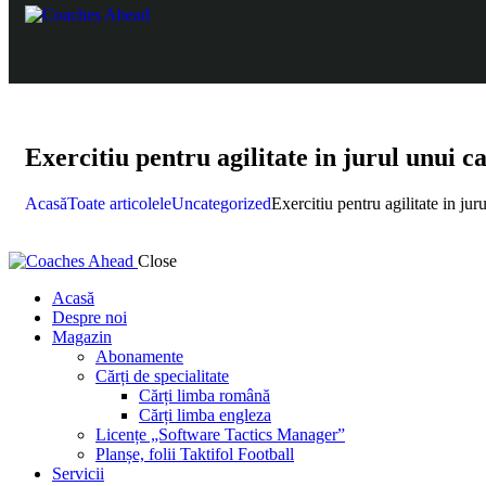
Exercitiu pentru agilitate in jurul unui c
Acasă
Toate articolele
Uncategorized
Exercitiu pentru agilitate in jur
Close
Acasă
Despre noi
Magazin
Abonamente
Cărți de specialitate
Cărți limba română
Cărți limba engleza
Licențe „Software Tactics Manager”
Planșe, folii Taktifol Football
Servicii