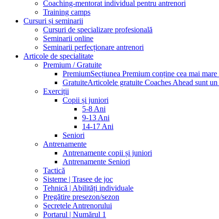
Coaching-mentorat individual pentru antrenori
Training camps
Cursuri și seminarii
Cursuri de specializare profesională
Seminarii online
Seminarii perfecționare antrenori
Articole de specialitate
Premium / Gratuite
Premium
Secțiunea Premium conține cea mai mare pa
Gratuite
Articolele gratuite Coaches Ahead sunt un p
Exerciții
Copii și juniori
5-8 Ani
9-13 Ani
14-17 Ani
Seniori
Antrenamente
Antrenamente copii și juniori
Antrenamente Seniori
Tactică
Sisteme | Trasee de joc
Tehnică | Abilități individuale
Pregătire presezon/sezon
Secretele Antrenorului
Portarul | Numărul 1