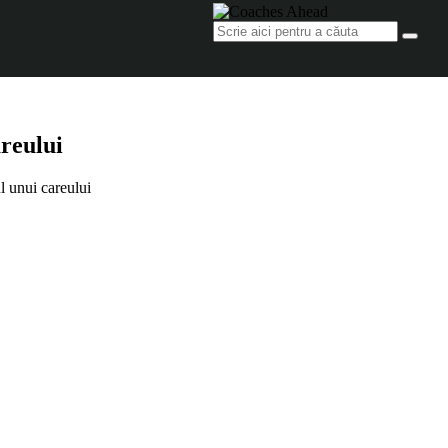
areului
ul unui careului