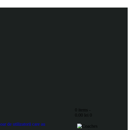
0 items
-
0.00 lei
0
r de utilizatorii care au