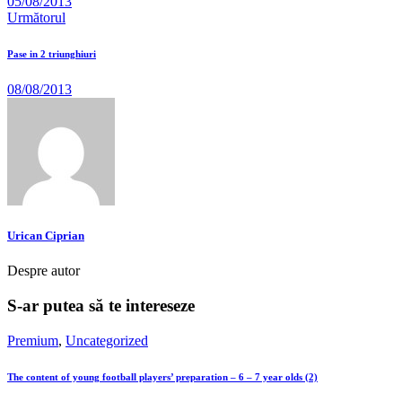
05/08/2013
Următorul
Pase in 2 triunghiuri
08/08/2013
Urican Ciprian
Despre autor
S-ar putea să te intereseze
Premium
,
Uncategorized
The content of young football players’ preparation – 6 – 7 year olds (2)