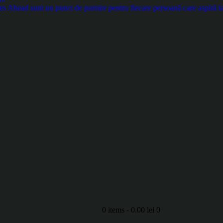
es Ahead sunt un punct de pornire pentru fiecare persoană care aspiră la
0 items
-
0.00 lei
0