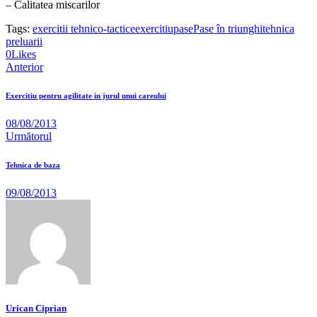
– Calitatea miscarilor
Tags:
exercitii tehnico-tactice
exercitiu
pase
Pase în triunghi
tehnica
preluarii
Twitter-
Facebook
Share-
Copy
0
Likes
Navigare
x
email
URL
Anterior
to
în
clipboard
Exercitiu pentru agilitate in jurul unui careului
articole
08/08/2013
Următorul
Tehnica de baza
09/08/2013
Urican Ciprian