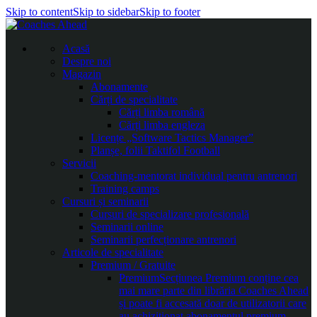
Skip to content
Skip to sidebar
Skip to footer
Acasă
Despre noi
Magazin
Abonamente
Cărți de specialitate
Cărți limba română
Cărți limba engleza
Licențe „Software Tactics Manager”
Planșe, folii Taktifol Football
Servicii
Coaching-mentorat individual pentru antrenori
Training camps
Cursuri și seminarii
Cursuri de specializare profesională
Seminarii online
Seminarii perfecționare antrenori
Articole de specialitate
Premium / Gratuite
Premium
Secțiunea Premium conține cea
mai mare parte din librăria Coaches Ahead
și poate fi accesată doar de utilizatorii care
au achiziționat abonamentul premium.