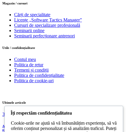
Magazin / cursuri
Cărți de specialitate
Licențe „Software Tactics Manager”
Cursuri de specializare profesională
Seminarii online
Seminarii perfecționare antrenori
Utile / confidențialitate
Contul meu
Politica de retur
Termeni și condiții
Politica de confidențialitate
Politica de cookie-uri
Ultimele articole
Îți respectăm confidențialitatea
31/07/2026
Cookie-urile ne ajută să vă îmbunătățim experiența, să vă
Acreditarea Școlii Postliceale CRSSE Timișoara confirmă legalitatea și calitatea
oferim conținut personalizat și să analizăm traficul. Puteți
programului de formare a antrenorilor