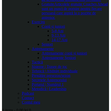
Gratuite
Articolele gratuite Coaches Ahead
sunt un punct de pornire pentru fiecare
persoană care aspiră la o poziție de
antrenor.
Exerciții
Copii și juniori
5-8 Ani
9-13 Ani
14-17 Ani
Seniori
Antrenamente
Antrenamente copii și juniori
Antrenamente Seniori
Tactică
Sisteme | Trasee de joc
Tehnică | Abilități individuale
Pregătire presezon/sezon
Secretele Antrenorului
Portarul | Numărul 1
Metodică | Leadership
Podcast
Contact
Contul meu
0 items
-
0.00 lei
0