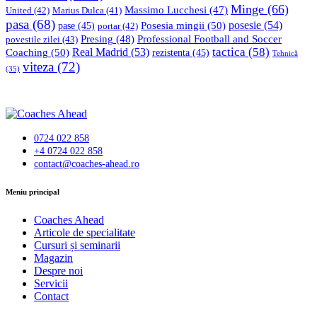
Minge
(66)
Massimo Lucchesi
(47)
United
(42)
Marius Dulca
(41)
pasa
(68)
Posesia mingii
(50)
posesie
(54)
pase
(45)
portar
(42)
Professional Football and Soccer
Presing
(48)
povestile zilei
(43)
tactica
(58)
Coaching
(50)
Real Madrid
(53)
rezistenta
(45)
Tehnică
viteza
(72)
(35)
0724 022 858
+4 0724 022 858
contact@coaches-ahead.ro
facebook-
Meniu principal
1
Coaches Ahead
Articole de specialitate
Cursuri și seminarii
Magazin
Despre noi
Servicii
Contact