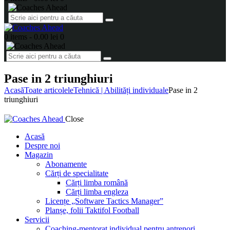
0 items
-
0.00 lei
0
Pase in 2 triunghiuri
Acasă
Toate articolele
Tehnică | Abilități individuale
Pase in 2
triunghiuri
Close
Acasă
Despre noi
Magazin
Abonamente
Cărți de specialitate
Cărți limba română
Cărți limba engleza
Licențe „Software Tactics Manager”
Planșe, folii Taktifol Football
Servicii
Coaching-mentorat individual pentru antrenori