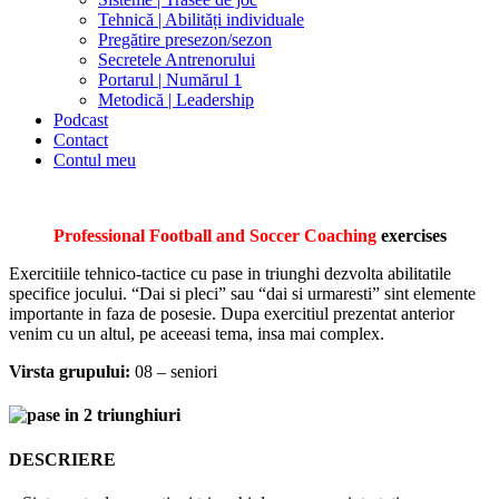
Tehnică | Abilități individuale
Pregătire presezon/sezon
Secretele Antrenorului
Portarul | Numărul 1
Metodică | Leadership
Podcast
Contact
Contul meu
facebook-
twitter-
dribble-
instagram
1
x
new
Professional Football and Soccer Coaching
exercises
Exercitiile tehnico-tactice cu pase in triunghi dezvolta abilitatile
specifice jocului. “Dai si pleci” sau “dai si urmaresti” sint elemente
importante in faza de posesie. Dupa exercitiul prezentat anterior
venim cu un altul, pe aceeasi tema, insa mai complex.
Virsta grupului:
08 – seniori
DESCRIERE