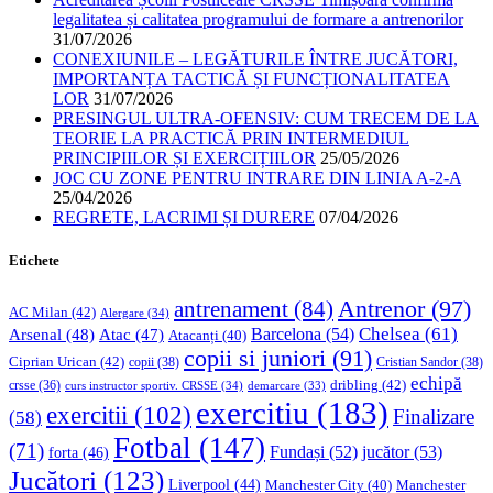
legalitatea și calitatea programului de formare a antrenorilor
31/07/2026
CONEXIUNILE – LEGĂTURILE ÎNTRE JUCĂTORI,
IMPORTANȚA TACTICĂ ȘI FUNCȚIONALITATEA
LOR
31/07/2026
PRESINGUL ULTRA-OFENSIV: CUM TRECEM DE LA
TEORIE LA PRACTICĂ PRIN INTERMEDIUL
PRINCIPIILOR ȘI EXERCIȚIILOR
25/05/2026
JOC CU ZONE PENTRU INTRARE DIN LINIA A-2-A
25/04/2026
REGRETE, LACRIMI ȘI DURERE
07/04/2026
Etichete
Antrenor
(97)
antrenament
(84)
AC Milan
(42)
Alergare
(34)
Chelsea
(61)
Barcelona
(54)
Arsenal
(48)
Atac
(47)
Atacanți
(40)
copii si juniori
(91)
Ciprian Urican
(42)
copii
(38)
Cristian Sandor
(38)
echipă
dribling
(42)
crsse
(36)
curs instructor sportiv. CRSSE
(34)
demarcare
(33)
exercitiu
(183)
exercitii
(102)
Finalizare
(58)
Fotbal
(147)
(71)
Fundași
(52)
jucător
(53)
forta
(46)
Jucători
(123)
Liverpool
(44)
Manchester
Manchester City
(40)