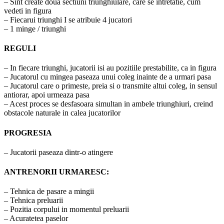
– Sint create doua sectiuni triunghiulare, care se intretatie, cum
vedeti in figura
– Fiecarui triunghi I se atribuie 4 jucatori
– 1 minge / triunghi
REGULI
– In fiecare triunghi, jucatorii isi au pozitiile prestabilite, ca in figura
– Jucatorul cu mingea paseaza unui coleg inainte de a urmari pasa
– Jucatorul care o primeste, preia si o transmite altui coleg, in sensul
antiorar, apoi urmeaza pasa
– Acest proces se desfasoara simultan in ambele triunghiuri, creind
obstacole naturale in calea jucatorilor
PROGRESIA
– Jucatorii paseaza dintr-o atingere
ANTRENORII URMARESC:
– Tehnica de pasare a mingii
– Tehnica preluarii
– Pozitia corpului in momentul preluarii
– Acuratetea paselor