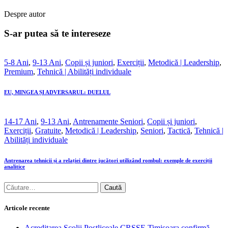
Despre autor
S-ar putea să te intereseze
5-8 Ani
,
9-13 Ani
,
Copii și juniori
,
Exerciții
,
Metodică | Leadership
,
Premium
,
Tehnică | Abilități individuale
EU, MINGEA ȘI ADVERSARUL: DUELUL
14-17 Ani
,
9-13 Ani
,
Antrenamente Seniori
,
Copii și juniori
,
Exerciții
,
Gratuite
,
Metodică | Leadership
,
Seniori
,
Tactică
,
Tehnică |
Abilități individuale
Antrenarea tehnicii și a relației dintre jucători utilizând rombul: exemple de exerciții
analitice
Caută
după:
Articole recente
Acreditarea Școlii Postliceale CRSSE Timișoara confirmă