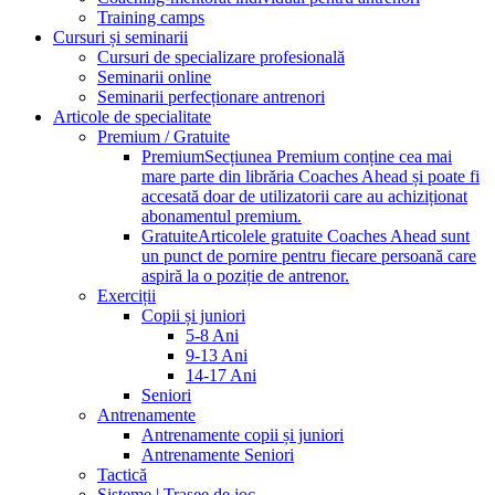
Training camps
Cursuri și seminarii
Cursuri de specializare profesională
Seminarii online
Seminarii perfecționare antrenori
Articole de specialitate
Premium / Gratuite
Premium
Secțiunea Premium conține cea mai
mare parte din librăria Coaches Ahead și poate fi
accesată doar de utilizatorii care au achiziționat
abonamentul premium.
Gratuite
Articolele gratuite Coaches Ahead sunt
un punct de pornire pentru fiecare persoană care
aspiră la o poziție de antrenor.
Exerciții
Copii și juniori
5-8 Ani
9-13 Ani
14-17 Ani
Seniori
Antrenamente
Antrenamente copii și juniori
Antrenamente Seniori
Tactică
Sisteme | Trasee de joc