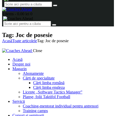
0 items
-
0.00 lei
0
Tag: Joc de posesie
Acasă
Toate articolele
Tag: Joc de posesie
Close
Acasă
Despre noi
Magazin
Abonamente
Cărți de specialitate
Cărți limba română
Cărți limba engleza
Licențe „Software Tactics Manager”
Planșe, folii Taktifol Football
Servicii
Coaching-mentorat individual pentru antrenori
Training camps
Cursuri și seminarii