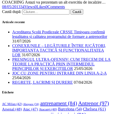
COACHING Astazi va prezentam un alt exercitiu de incalzire…
08/05/2013
34
Views
0
Likes
0
Comments
Caută după:
Articole recente
Acreditarea Școlii Postliceale CRSSE Timișoara confirmă
legalitatea și calitatea programului de formare a antrenorilor
31/07/2026
CONEXIUNILE – LEGĂTURILE ÎNTRE JUCĂTORI,
IMPORTANȚA TACTICĂ ȘI FUNCȚIONALITATEA
LOR
31/07/2026
PRESINGUL ULTRA-OFENSIV: CUM TRECEM DE LA
TEORIE LA PRACTICĂ PRIN INTERMEDIUL
PRINCIPIILOR ȘI EXERCIȚIILOR
25/05/2026
JOC CU ZONE PENTRU INTRARE DIN LINIA A-2-A
25/04/2026
REGRETE, LACRIMI ȘI DURERE
07/04/2026
Etichete
Antrenor
(97)
antrenament
(84)
AC Milan
(42)
Alergare
(34)
Chelsea
(61)
Barcelona
(54)
Arsenal
(48)
Atac
(47)
Atacanți
(40)