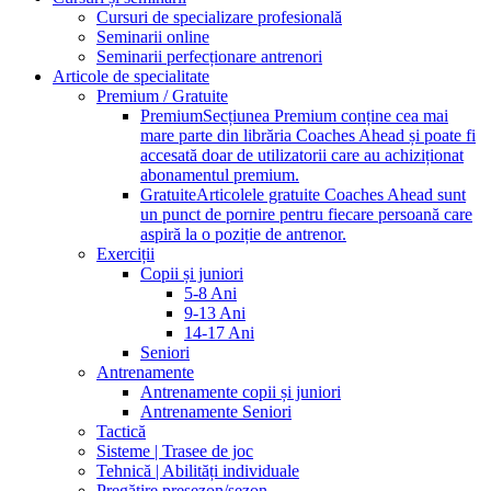
Cursuri de specializare profesională
Seminarii online
Seminarii perfecționare antrenori
Articole de specialitate
Premium / Gratuite
Premium
Secțiunea Premium conține cea mai
mare parte din librăria Coaches Ahead și poate fi
accesată doar de utilizatorii care au achiziționat
abonamentul premium.
Gratuite
Articolele gratuite Coaches Ahead sunt
un punct de pornire pentru fiecare persoană care
aspiră la o poziție de antrenor.
Exerciții
Copii și juniori
5-8 Ani
9-13 Ani
14-17 Ani
Seniori
Antrenamente
Antrenamente copii și juniori
Antrenamente Seniori
Tactică
Sisteme | Trasee de joc
Tehnică | Abilități individuale
Pregătire presezon/sezon