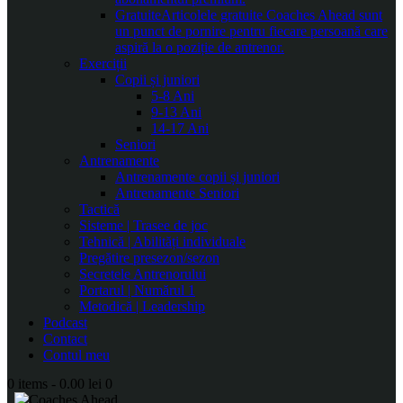
Gratuite
Articolele gratuite Coaches Ahead sunt
un punct de pornire pentru fiecare persoană care
aspiră la o poziție de antrenor.
Exerciții
Copii și juniori
5-8 Ani
9-13 Ani
14-17 Ani
Seniori
Antrenamente
Antrenamente copii și juniori
Antrenamente Seniori
Tactică
Sisteme | Trasee de joc
Tehnică | Abilități individuale
Pregătire presezon/sezon
Secretele Antrenorului
Portarul | Numărul 1
Metodică | Leadership
Podcast
Contact
Contul meu
0 items
-
0.00 lei
0