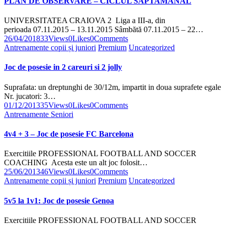
PLAN DE OBSERVARE – CICLUL SAPTAMANAL
UNIVERSITATEA CRAIOVA 2 Liga a III-a, din
perioada 07.11.2015 – 13.11.2015 Sâmbătă 07.11.2015 – 22…
26/04/2018
33
Views
0
Likes
0
Comments
Antrenamente copii și juniori
Premium
Uncategorized
Joc de posesie in 2 careuri si 2 jolly
Suprafata: un dreptunghi de 30/12m, impartit in doua suprafete egale
Nr. jucatori: 3…
01/12/2013
35
Views
0
Likes
0
Comments
Antrenamente Seniori
4v4 + 3 – Joc de posesie FC Barcelona
Exercitiile PROFESSIONAL FOOTBALL AND SOCCER
COACHING Acesta este un alt joc folosit…
25/06/2013
46
Views
0
Likes
0
Comments
Antrenamente copii și juniori
Premium
Uncategorized
5v5 la 1v1: Joc de posesie Genoa
Exercitiile PROFESSIONAL FOOTBALL AND SOCCER