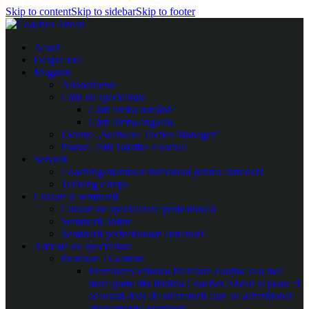
Skip to content
Skip to sidebar
Skip to footer
Acasă
Despre noi
Magazin
Abonamente
Cărți de specialitate
Cărți limba română
Cărți limba engleza
Licențe „Software Tactics Manager”
Planșe, folii Taktifol Football
Servicii
Coaching-mentorat individual pentru antrenori
Training camps
Cursuri și seminarii
Cursuri de specializare profesională
Seminarii online
Seminarii perfecționare antrenori
Articole de specialitate
Premium / Gratuite
Premium
Secțiunea Premium conține cea mai
mare parte din librăria Coaches Ahead și poate fi
accesată doar de utilizatorii care au achiziționat
abonamentul premium.