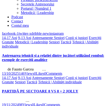
Secretele Antrenorului
Portarul | Numărul 1
Metodică | Leadership
Podcast
Contact
Contul meu
facebook-1
twitter-x
dribble-new
instagram
14-17 Ani
9-13 Ani
Antrenamente Seniori
Copii și juniori
Exerciții
Gratuite
Metodică | Leadership
Seniori
Tactică
Tehnică | Abilități
individuale
Antrenarea tehnicii și a relației dintre jucători utilizând rombul:
exemple de exerciții analitice
de Fausto Garcea …
13/10/2025
146
Views
0
Likes
0
Comments
14-17 Ani
9-13 Ani
Antrenamente Seniori
Copii și juniori
Exerciții
Gratuite
Seniori
Tactică
Tehnică | Abilități individuale
PARTIDĂ PE SECTOARE 8 VS 8 + 2 JOLLY
…
19/11/2024
98
Views
0
Likes
0
Comments