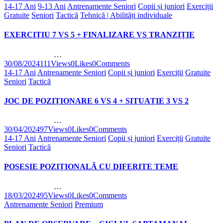
14-17 Ani
9-13 Ani
Antrenamente Seniori
Copii și juniori
Exerciții
Gratuite
Seniori
Tactică
Tehnică | Abilități individuale
EXERCIȚIU 7 VS 5 + FINALIZARE VS TRANZIȚIE
…
30/08/2024
111
Views
0
Likes
0
Comments
14-17 Ani
Antrenamente Seniori
Copii și juniori
Exerciții
Gratuite
Seniori
Tactică
JOC DE POZIȚIONARE 6 VS 4 + SITUAȚIE 3 VS 2
…
30/04/2024
97
Views
0
Likes
0
Comments
14-17 Ani
Antrenamente Seniori
Copii și juniori
Exerciții
Gratuite
Seniori
Tactică
POSESIE POZIȚIONALĂ CU DIFERITE TEME
…
18/03/2024
95
Views
0
Likes
0
Comments
Antrenamente Seniori
Premium