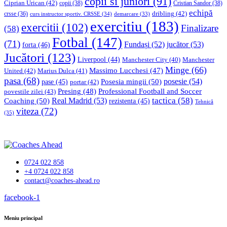
copii si juniori
(91)
Ciprian Urican
(42)
copii
(38)
Cristian Sandor
(38)
echipă
dribling
(42)
crsse
(36)
curs instructor sportiv. CRSSE
(34)
demarcare
(33)
exercitiu
(183)
exercitii
(102)
Finalizare
(58)
Fotbal
(147)
(71)
Fundași
(52)
jucător
(53)
forta
(46)
Jucători
(123)
Liverpool
(44)
Manchester
Manchester City
(40)
Minge
(66)
Massimo Lucchesi
(47)
United
(42)
Marius Dulca
(41)
pasa
(68)
Posesia mingii
(50)
posesie
(54)
pase
(45)
portar
(42)
Professional Football and Soccer
Presing
(48)
povestile zilei
(43)
tactica
(58)
Coaching
(50)
Real Madrid
(53)
rezistenta
(45)
Tehnică
viteza
(72)
(35)
0724 022 858
+4 0724 022 858
contact@coaches-ahead.ro
facebook-1
Meniu principal