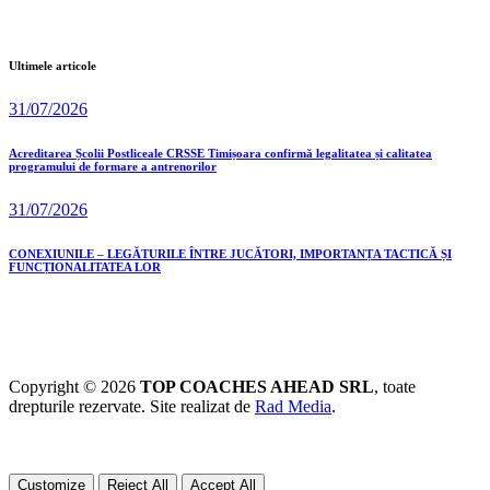
Ultimele articole
31/07/2026
Acreditarea Școlii Postliceale CRSSE Timișoara confirmă legalitatea și calitatea
programului de formare a antrenorilor
31/07/2026
CONEXIUNILE – LEGĂTURILE ÎNTRE JUCĂTORI, IMPORTANȚA TACTICĂ ȘI
FUNCȚIONALITATEA LOR
Copyright © 2026
TOP COACHES AHEAD SRL
, toate
drepturile rezervate. Site realizat de
Rad Media
.
Customize
Reject All
Accept All