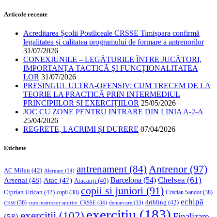
Articole recente
Acreditarea Școlii Postliceale CRSSE Timișoara confirmă
legalitatea și calitatea programului de formare a antrenorilor
31/07/2026
CONEXIUNILE – LEGĂTURILE ÎNTRE JUCĂTORI,
IMPORTANȚA TACTICĂ ȘI FUNCȚIONALITATEA
LOR
31/07/2026
PRESINGUL ULTRA-OFENSIV: CUM TRECEM DE LA
TEORIE LA PRACTICĂ PRIN INTERMEDIUL
PRINCIPIILOR ȘI EXERCIȚIILOR
25/05/2026
JOC CU ZONE PENTRU INTRARE DIN LINIA A-2-A
25/04/2026
REGRETE, LACRIMI ȘI DURERE
07/04/2026
Etichete
Antrenor
(97)
antrenament
(84)
AC Milan
(42)
Alergare
(34)
Chelsea
(61)
Barcelona
(54)
Arsenal
(48)
Atac
(47)
Atacanți
(40)
copii si juniori
(91)
Ciprian Urican
(42)
copii
(38)
Cristian Sandor
(38)
echipă
dribling
(42)
crsse
(36)
curs instructor sportiv. CRSSE
(34)
demarcare
(33)
exercitiu
(183)
exercitii
(102)
Finalizare
(58)