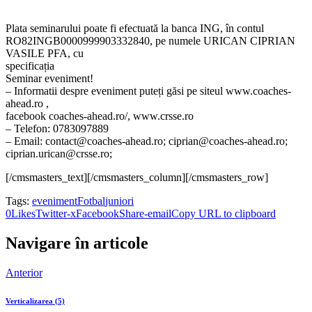
Plata seminarului poate fi efectuată la banca ING, în contul
RO82INGB0000999903332840, pe numele URICAN CIPRIAN
VASILE PFA, cu
specificația
Seminar eveniment!
– Informatii despre eveniment puteți găsi pe siteul www.coaches-
ahead.ro ,
facebook coaches-ahead.ro/, www.crsse.ro
– Telefon: 0783097889
– Email: contact@coaches-ahead.ro; ciprian@coaches-ahead.ro;
ciprian.urican@crsse.ro;
[/cmsmasters_text][/cmsmasters_column][/cmsmasters_row]
Tags:
eveniment
Fotbal
juniori
0
Likes
Twitter-x
Facebook
Share-email
Copy URL to clipboard
Navigare în articole
Anterior
Verticalizarea (5)