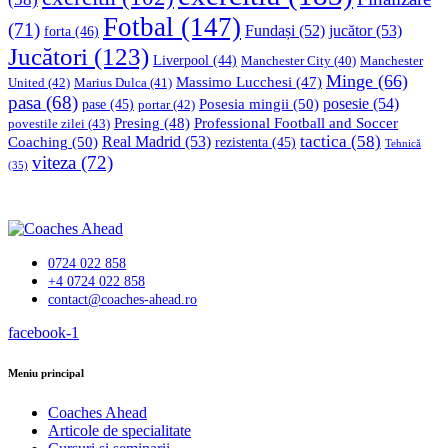
Fotbal
(147)
(71)
Fundași
(52)
jucător
(53)
forta
(46)
Jucători
(123)
Liverpool
(44)
Manchester
Manchester City
(40)
Minge
(66)
Massimo Lucchesi
(47)
United
(42)
Marius Dulca
(41)
pasa
(68)
Posesia mingii
(50)
posesie
(54)
pase
(45)
portar
(42)
Professional Football and Soccer
Presing
(48)
povestile zilei
(43)
tactica
(58)
Coaching
(50)
Real Madrid
(53)
rezistenta
(45)
Tehnică
viteza
(72)
(35)
0724 022 858
+4 0724 022 858
contact@coaches-ahead.ro
facebook-1
Meniu principal
Coaches Ahead
Articole de specialitate