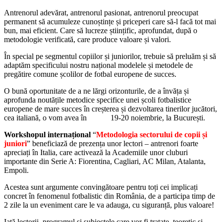
Antrenorul adevărat, antrenorul pasionat, antrenorul preocupat
permanent să acumuleze cunoștințe și priceperi care să-l facă tot mai
bun, mai eficient. Care să lucreze științific, aprofundat, după o
metodologie verificată, care produce valoare și valori.
În special pe segmentul copiilor și juniorilor, trebuie să preluăm și să
adaptăm specificului nostru național modelele și metodele de
pregătire comune școlilor de fotbal europene de succes.
O bună oportunitate de a ne lărgi orizonturile, de a învăța și
aprofunda noutățile metodice specifice unei școli fotbalistice
europene de mare succes în creșterea și dezvoltarea tinerilor jucători,
cea italiană, o vom avea în 19-20 noiembrie, la București.
Workshopul internațional
“
Metodologia sectorului de copii și
juniori
” beneficiază de prezența unor lectori – antrenori foarte
apreciați în Italia, care activează la Academiile unor cluburi
importante din Serie A: Fiorentina, Cagliari, AC Milan, Atalanta,
Empoli.
Acestea sunt argumente convingătoare pentru toți cei implicați
concret în fenomenul fotbalistic din România, de a participa timp de
2 zile la un eveniment care le va adauga, cu siguranță, plus valoare!
Iată lectorii, programul și subiectele care vor fi tratate, teoretic și