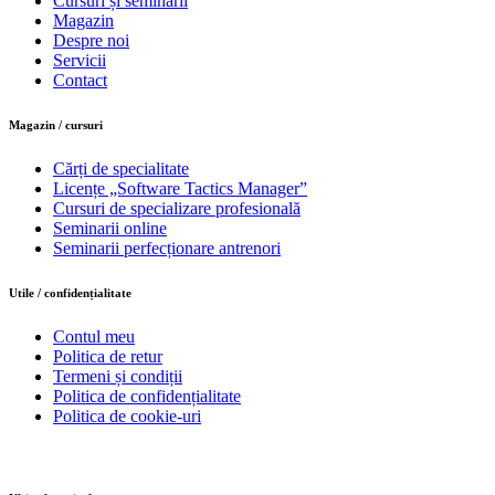
Cursuri și seminarii
Magazin
Despre noi
Servicii
Contact
Magazin / cursuri
Cărți de specialitate
Licențe „Software Tactics Manager”
Cursuri de specializare profesională
Seminarii online
Seminarii perfecționare antrenori
Utile / confidențialitate
Contul meu
Politica de retur
Termeni și condiții
Politica de confidențialitate
Politica de cookie-uri