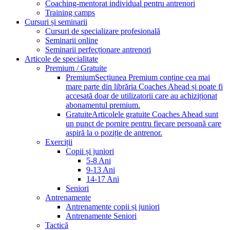
Coaching-mentorat individual pentru antrenori
Training camps
Cursuri și seminarii
Cursuri de specializare profesională
Seminarii online
Seminarii perfecționare antrenori
Articole de specialitate
Premium / Gratuite
Premium
Secțiunea Premium conține cea mai
mare parte din librăria Coaches Ahead și poate fi
accesată doar de utilizatorii care au achiziționat
abonamentul premium.
Gratuite
Articolele gratuite Coaches Ahead sunt
un punct de pornire pentru fiecare persoană care
aspiră la o poziție de antrenor.
Exerciții
Copii și juniori
5-8 Ani
9-13 Ani
14-17 Ani
Seniori
Antrenamente
Antrenamente copii și juniori
Antrenamente Seniori
Tactică