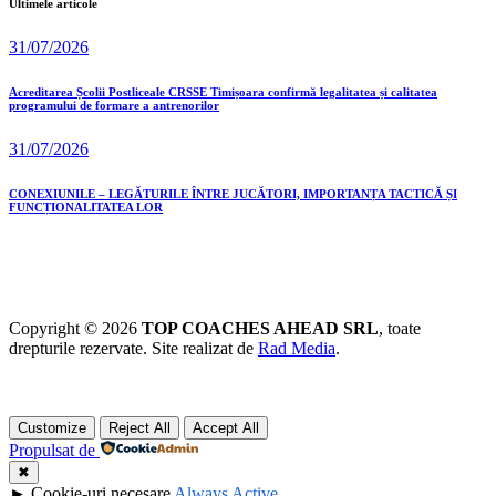
Ultimele articole
31/07/2026
Acreditarea Școlii Postliceale CRSSE Timișoara confirmă legalitatea și calitatea
programului de formare a antrenorilor
31/07/2026
CONEXIUNILE – LEGĂTURILE ÎNTRE JUCĂTORI, IMPORTANȚA TACTICĂ ȘI
FUNCȚIONALITATEA LOR
Copyright © 2026
TOP COACHES AHEAD SRL
, toate
drepturile rezervate. Site realizat de
Rad Media
.
Customize
Reject All
Accept All
Propulsat de
✖
►
Cookie-uri necesare
Always Active