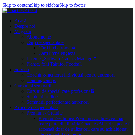
Skip to content
Skip to sidebar
Skip to footer
Acasă
Despre noi
Magazin
Abonamente
Cărți de specialitate
Cărți limba română
Cărți limba engleza
Licențe „Software Tactics Manager”
Planșe, folii Taktifol Football
Servicii
Coaching-mentorat individual pentru antrenori
Training camps
Cursuri și seminarii
Cursuri de specializare profesională
Seminarii online
Seminarii perfecționare antrenori
Articole de specialitate
Premium / Gratuite
Premium
Secțiunea Premium conține cea mai
mare parte din librăria Coaches Ahead și poate fi
accesată doar de utilizatorii care au achiziționat
abonamentul premium.