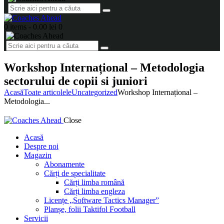
0 items
-
0.00 lei
0
Workshop Internațional – Metodologia
sectorului de copii si juniori
Acasă
Toate articolele
Uncategorized
Workshop Internațional –
Metodologia...
Close
Acasă
Despre noi
Magazin
Abonamente
Cărți de specialitate
Cărți limba română
Cărți limba engleza
Licențe „Software Tactics Manager”
Planșe, folii Taktifol Football
Servicii