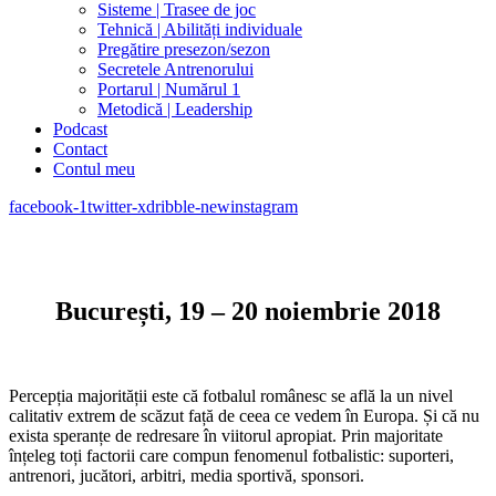
Sisteme | Trasee de joc
Tehnică | Abilități individuale
Pregătire presezon/sezon
Secretele Antrenorului
Portarul | Numărul 1
Metodică | Leadership
Podcast
Contact
Contul meu
facebook-1
twitter-x
dribble-new
instagram
București, 19 – 20 noiembrie 2018
Percepția majorității este că fotbalul românesc se află la un nivel
calitativ extrem de scăzut față de ceea ce vedem în Europa. Și că nu
exista speranțe de redresare în viitorul apropiat. Prin majoritate
înțeleg toți factorii care compun fenomenul fotbalistic: suporteri,
antrenori, jucători, arbitri, media sportivă, sponsori.