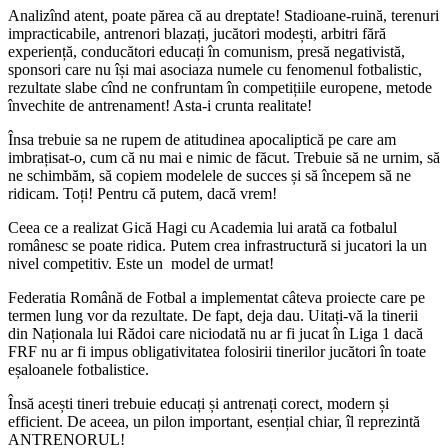
Analizînd atent, poate părea că au dreptate! Stadioane-ruină, terenuri
impracticabile, antrenori blazați, jucători modești, arbitri fără
experiență, conducători educați în comunism, presă negativistă,
sponsori care nu își mai asociaza numele cu fenomenul fotbalistic,
rezultate slabe cînd ne confruntam în competițiile europene, metode
învechite de antrenament! Asta-i crunta realitate!
Însa trebuie sa ne rupem de atitudinea apocaliptică pe care am
imbrațisat-o, cum că nu mai e nimic de făcut. Trebuie să ne urnim, să
ne schimbăm, să copiem modelele de succes și să începem să ne
ridicam. Toți! Pentru că putem, dacă vrem!
Ceea ce a realizat Gică Hagi cu Academia lui arată ca fotbalul
românesc se poate ridica. Putem crea infrastructură si jucatori la un
nivel competitiv. Este un model de urmat!
Federatia Română de Fotbal a implementat câteva proiecte care pe
termen lung vor da rezultate. De fapt, deja dau. Uitați-vă la tinerii
din Naționala lui Rădoi care niciodată nu ar fi jucat în Liga 1 dacă
FRF nu ar fi impus obligativitatea folosirii tinerilor jucători în toate
eșaloanele fotbalistice.
Însă acești tineri trebuie educați și antrenați corect, modern și
efficient. De aceea, un pilon important, esențial chiar, îl reprezintă
ANTRENORUL!