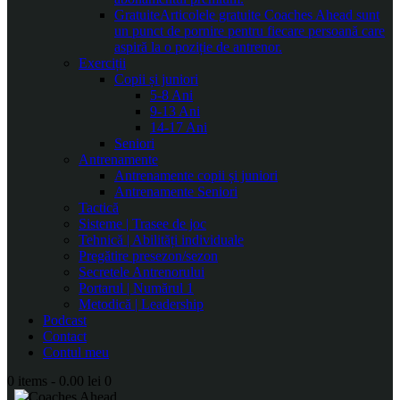
Gratuite
Articolele gratuite Coaches Ahead sunt
un punct de pornire pentru fiecare persoană care
aspiră la o poziție de antrenor.
Exerciții
Copii și juniori
5-8 Ani
9-13 Ani
14-17 Ani
Seniori
Antrenamente
Antrenamente copii și juniori
Antrenamente Seniori
Tactică
Sisteme | Trasee de joc
Tehnică | Abilități individuale
Pregătire presezon/sezon
Secretele Antrenorului
Portarul | Numărul 1
Metodică | Leadership
Podcast
Contact
Contul meu
0 items
-
0.00 lei
0