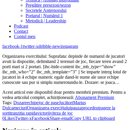
Pregătire presezon/sezon
Secretele Antrenorului
Portarul | Numărul 1
Metodică | Leadership
Podcast
Contact
Contul meu
facebook-1
twitter-x
dribble-new
instagram
Organizarea exercitiului: Suprafata: depinde de numarul de jucatori
avuti la dispozitie, delimitand 2 terenuri de joc, fiecare teren avand 2
porti mari si 2 portari. [ihc-hide-content ihc_mb_type=”show”
ihc_mb_who=”2″ ihc_mb_template=”3″ ] Se imparte intreg lotul de
jucatori in 4 echipe numeric egale dand-le nume ale unor echipe
cunoscute sau pur si simplu numerotandu-le. Dozare: se joaca…
Acest articol este disponibil doar pentru membrii premium. Pentru a
vedea articolul complet, achiziționează:
Abonament Premium
Tags:
Dozare
echipe
joc de pase
Jucători
Marius
Dulca
meciuri
Organizarea exercițiului
pauza
procedeu
tragere la
sorti
tranzitia rapida
victorii
viteza de joc
0
Likes
Twitter-x
Facebook
Share-email
Copy URL to clipboard