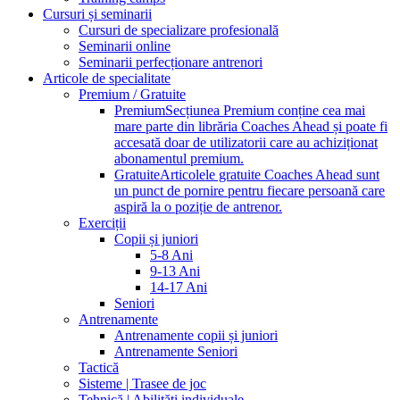
Cursuri și seminarii
Cursuri de specializare profesională
Seminarii online
Seminarii perfecționare antrenori
Articole de specialitate
Premium / Gratuite
Premium
Secțiunea Premium conține cea mai
mare parte din librăria Coaches Ahead și poate fi
accesată doar de utilizatorii care au achiziționat
abonamentul premium.
Gratuite
Articolele gratuite Coaches Ahead sunt
un punct de pornire pentru fiecare persoană care
aspiră la o poziție de antrenor.
Exerciții
Copii și juniori
5-8 Ani
9-13 Ani
14-17 Ani
Seniori
Antrenamente
Antrenamente copii și juniori
Antrenamente Seniori
Tactică
Sisteme | Trasee de joc
Tehnică | Abilități individuale