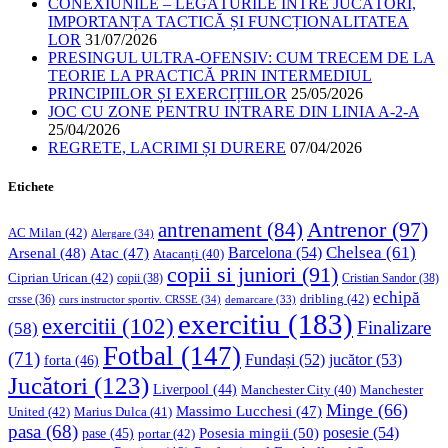
CONEXIUNILE – LEGĂTURILE ÎNTRE JUCĂTORI,
IMPORTANȚA TACTICĂ ȘI FUNCȚIONALITATEA
LOR
31/07/2026
PRESINGUL ULTRA-OFENSIV: CUM TRECEM DE LA
TEORIE LA PRACTICĂ PRIN INTERMEDIUL
PRINCIPIILOR ȘI EXERCIȚIILOR
25/05/2026
JOC CU ZONE PENTRU INTRARE DIN LINIA A-2-A
25/04/2026
REGRETE, LACRIMI ȘI DURERE
07/04/2026
Etichete
Antrenor
(97)
antrenament
(84)
AC Milan
(42)
Alergare
(34)
Chelsea
(61)
Barcelona
(54)
Arsenal
(48)
Atac
(47)
Atacanți
(40)
copii si juniori
(91)
Ciprian Urican
(42)
copii
(38)
Cristian Sandor
(38)
echipă
dribling
(42)
crsse
(36)
curs instructor sportiv. CRSSE
(34)
demarcare
(33)
exercitiu
(183)
exercitii
(102)
Finalizare
(58)
Fotbal
(147)
(71)
Fundași
(52)
jucător
(53)
forta
(46)
Jucători
(123)
Liverpool
(44)
Manchester
Manchester City
(40)
Minge
(66)
Massimo Lucchesi
(47)
United
(42)
Marius Dulca
(41)
pasa
(68)
Posesia mingii
(50)
posesie
(54)
pase
(45)
portar
(42)