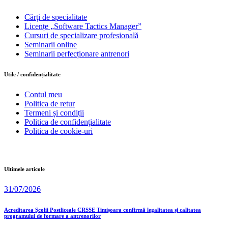
Cărți de specialitate
Licențe „Software Tactics Manager”
Cursuri de specializare profesională
Seminarii online
Seminarii perfecționare antrenori
Utile / confidențialitate
Contul meu
Politica de retur
Termeni și condiții
Politica de confidențialitate
Politica de cookie-uri
Ultimele articole
31/07/2026
Acreditarea Școlii Postliceale CRSSE Timișoara confirmă legalitatea și calitatea
programului de formare a antrenorilor