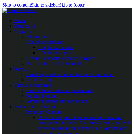
Skip to content
Skip to sidebar
Skip to footer
Acasă
Despre noi
Magazin
Abonamente
Cărți de specialitate
Cărți limba română
Cărți limba engleza
Licențe „Software Tactics Manager”
Planșe, folii Taktifol Football
Servicii
Coaching-mentorat individual pentru antrenori
Training camps
Cursuri și seminarii
Cursuri de specializare profesională
Seminarii online
Seminarii perfecționare antrenori
Articole de specialitate
Premium / Gratuite
Premium
Secțiunea Premium conține cea mai
mare parte din librăria Coaches Ahead și poate fi
accesată doar de utilizatorii care au achiziționat
abonamentul premium.