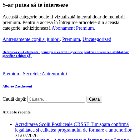
S-ar putea să te intereseze
Această categorie poate fi vizualizată integral doar de membrii
premium. Pentru a accesa în întregime articolele din această
categorie, achiziționează
Abonament Premium
.
Antrenamente copii și juniori
,
Premium
,
Uncategorized
Defensiva cu 4 elemente: principii si exercitii specifice pentru antrenarea abilitatilor
specifice echipei (3)
Premium
,
Secretele Antrenorului
Alberto Zaccheroni
Caută după:
Articole recente
Acreditarea Școlii Postliceale CRSSE Timișoara confirmă
legalitatea și calitatea programului de formare a antrenorilor
31/07/2026