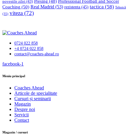
Professional Football and Soccer
Presing
(48)
povestile zilei
(43)
tactica
(58)
Coaching
(50)
Real Madrid
(53)
rezistenta
(45)
Tehnică
viteza
(72)
(35)
0724 022 858
+4 0724 022 858
contact@coaches-ahead.ro
facebook-1
Meniu principal
Coaches Ahead
Articole de specialitate
Cursuri și seminarii
Magazin
Despre noi
Servicii
Contact
Magazin / cursuri