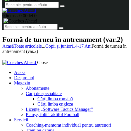
0 items
-
0.00 lei
0
Formă de turneu în antrenament (var.2)
Acasă
Toate articolele
...
Copii și juniori
14-17 Ani
Formă de turneu în
antrenament (var.2)
Close
Acasă
Despre noi
Magazin
Abonamente
Cărți de specialitate
Cărți limba română
Cărți limba engleza
Licențe „Software Tactics Manager”
Planșe, folii Taktifol Football
Servicii
Coaching-mentorat individual pentru antrenori
Training camps