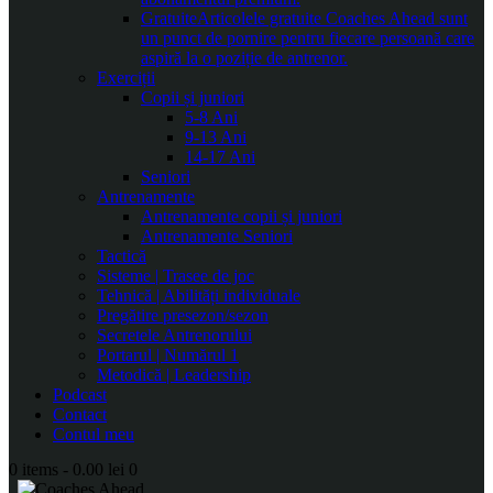
Gratuite
Articolele gratuite Coaches Ahead sunt
un punct de pornire pentru fiecare persoană care
aspiră la o poziție de antrenor.
Exerciții
Copii și juniori
5-8 Ani
9-13 Ani
14-17 Ani
Seniori
Antrenamente
Antrenamente copii și juniori
Antrenamente Seniori
Tactică
Sisteme | Trasee de joc
Tehnică | Abilități individuale
Pregătire presezon/sezon
Secretele Antrenorului
Portarul | Numărul 1
Metodică | Leadership
Podcast
Contact
Contul meu
0 items
-
0.00 lei
0