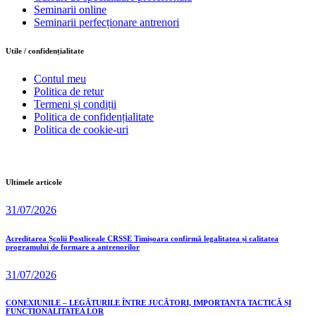
Seminarii online
Seminarii perfecționare antrenori
Utile / confidențialitate
Contul meu
Politica de retur
Termeni și condiții
Politica de confidențialitate
Politica de cookie-uri
Ultimele articole
31/07/2026
Acreditarea Școlii Postliceale CRSSE Timișoara confirmă legalitatea și calitatea
programului de formare a antrenorilor
31/07/2026
CONEXIUNILE – LEGĂTURILE ÎNTRE JUCĂTORI, IMPORTANȚA TACTICĂ ȘI
FUNCȚIONALITATEA LOR