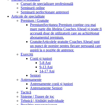
Cursuri de specializare profesională
Seminarii online
Seminarii perfecționare antrenori
Articole de specialitate
Premium / Gratuite
Premium
Secțiunea Premium conține cea mai
mare parte din librăria Coaches Ahead și poate fi
accesată doar de utilizatorii care au achiziționat
abonamentul premium.
Gratuite
Articolele gratuite Coaches Ahead sunt
un punct de pornire pentru fiecare persoană care
aspiră la o poziție de antrenor.
Exerciții
Copii și juniori
5-8 Ani
9-13 Ani
14-17 Ani
Seniori
Antrenamente
Antrenamente copii și juniori
Antrenamente Seniori
Tactică
Sisteme | Trasee de joc
Tehnică | Abilități individuale
Pregătire presezon/sezon