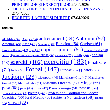
TEORIE LA PRACTICĂ PRIN INTERMEDIUL
PRINCIPIILOR ȘI EXERCIȚIILOR
25/05/2026
JOC CU ZONE PENTRU INTRARE DIN LINIA A-2-A
25/04/2026
REGRETE, LACRIMI ȘI DURERE
07/04/2026
Etichete
Antrenor
(97)
antrenament
(84)
AC Milan
(42)
Alergare
(34)
Chelsea
(61)
Barcelona
(54)
Arsenal
(48)
Atac
(47)
Atacanți
(40)
copii si juniori
(91)
Ciprian Urican
(42)
copii
(38)
Cristian Sandor
(38)
echipă
dribling
(42)
crsse
(36)
curs instructor sportiv. CRSSE
(34)
demarcare
(33)
exercitiu
(183)
exercitii
(102)
Finalizare
(58)
Fotbal
(147)
(71)
Fundași
(52)
jucător
(53)
forta
(46)
Jucători
(123)
Liverpool
(44)
Manchester
Manchester City
(40)
Minge
(66)
Massimo Lucchesi
(47)
United
(42)
Marius Dulca
(41)
pasa
(68)
Posesia mingii
(50)
posesie
(54)
pase
(45)
portar
(42)
Professional Football and Soccer
Presing
(48)
povestile zilei
(43)
tactica
(58)
Coaching
(50)
Real Madrid
(53)
rezistenta
(45)
Tehnică
viteza
(72)
(35)