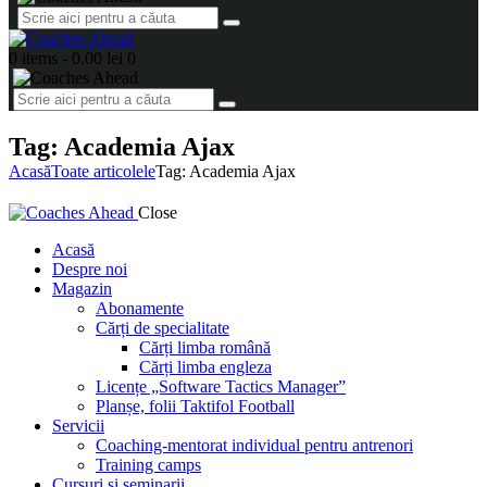
0 items
-
0.00 lei
0
Tag: Academia Ajax
Acasă
Toate articolele
Tag: Academia Ajax
Close
Acasă
Despre noi
Magazin
Abonamente
Cărți de specialitate
Cărți limba română
Cărți limba engleza
Licențe „Software Tactics Manager”
Planșe, folii Taktifol Football
Servicii
Coaching-mentorat individual pentru antrenori
Training camps
Cursuri și seminarii