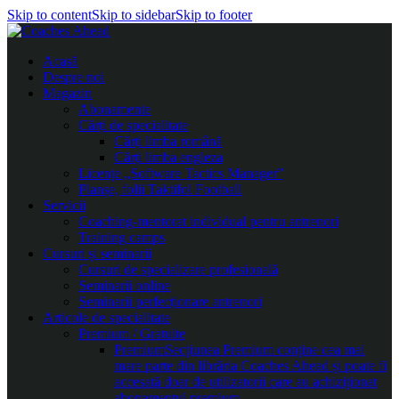
Skip to content
Skip to sidebar
Skip to footer
Acasă
Despre noi
Magazin
Abonamente
Cărți de specialitate
Cărți limba română
Cărți limba engleza
Licențe „Software Tactics Manager”
Planșe, folii Taktifol Football
Servicii
Coaching-mentorat individual pentru antrenori
Training camps
Cursuri și seminarii
Cursuri de specializare profesională
Seminarii online
Seminarii perfecționare antrenori
Articole de specialitate
Premium / Gratuite
Premium
Secțiunea Premium conține cea mai
mare parte din librăria Coaches Ahead și poate fi
accesată doar de utilizatorii care au achiziționat
abonamentul premium.