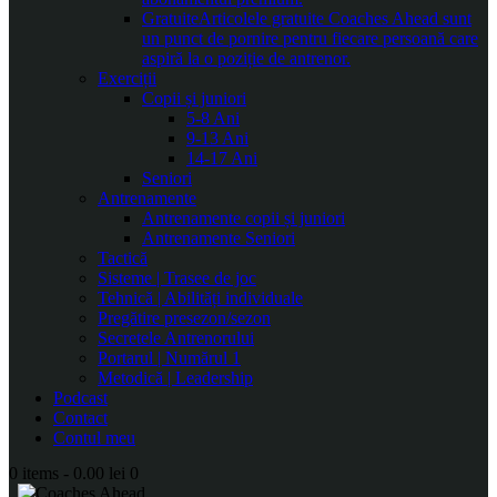
Gratuite
Articolele gratuite Coaches Ahead sunt
un punct de pornire pentru fiecare persoană care
aspiră la o poziție de antrenor.
Exerciții
Copii și juniori
5-8 Ani
9-13 Ani
14-17 Ani
Seniori
Antrenamente
Antrenamente copii și juniori
Antrenamente Seniori
Tactică
Sisteme | Trasee de joc
Tehnică | Abilități individuale
Pregătire presezon/sezon
Secretele Antrenorului
Portarul | Numărul 1
Metodică | Leadership
Podcast
Contact
Contul meu
0 items
-
0.00 lei
0