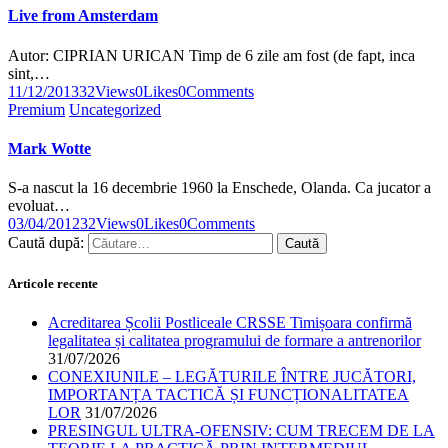
Live from Amsterdam
Autor: CIPRIAN URICAN Timp de 6 zile am fost (de fapt, inca
sint,…
11/12/2013
32
Views
0
Likes
0
Comments
Premium
Uncategorized
Mark Wotte
S-a nascut la 16 decembrie 1960 la Enschede, Olanda. Ca jucator a
evoluat…
03/04/2012
32
Views
0
Likes
0
Comments
Caută după:
Articole recente
Acreditarea Școlii Postliceale CRSSE Timișoara confirmă
legalitatea și calitatea programului de formare a antrenorilor
31/07/2026
CONEXIUNILE – LEGĂTURILE ÎNTRE JUCĂTORI,
IMPORTANȚA TACTICĂ ȘI FUNCȚIONALITATEA
LOR
31/07/2026
PRESINGUL ULTRA-OFENSIV: CUM TRECEM DE LA